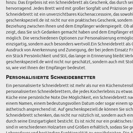
hinzu. Das Ergebnis ist ein Schneidebrett als Geschenk, das durch s
hervorragend. Jedes Brett wird mit großer Sorgfalt und Präzision ge
Schneidebrett ist ein unverzichtbares Küchenaccessoire, das sowohl
geschenkspeziell.de ist nicht nur ein praktisches Geschenk, sonder
Beziehung zwischen Ihnen und dem Empfänger widerspiegelt. Ob als
zeigt, dass Sie sich Gedanken gemacht haben und dem Empfänger et
möglich. Die verschiedenen Optionen zur Personalisierung ermöglic
einzigartig, sondern auch besonders wertvoll.Ein Schneidebrett als 
Ausdruck von Anerkennung und Zuneigung, der bei jedem Einsatz Fre
ein Stück Persönlichkeit und Stil, das lange in Erinnerung bleibt.
geschenkspeziell.de wird nicht nur geschätzt, sondern auch mit Stol
so, wie viel Ihnen der Empfänger bedeutet.
Personalisierte Schneidebretter
Ein personalisierte Schneidebrett ist mehr als nur ein Küchenutensi
personalisierten Schneidebrettern, die jedes Kocherlebnis zu etwa
Küche eine persönliche Note.Die Möglichkeit, ein Schneidebrett nac
einem Namen, einem bedeutungsvollen Datum oder sogar einem spezie
ästhetisch ansprechend ist. Auf geschenkspeziell.de können Sie siche
Schneidebrett schenken, das nicht nur nützlich ist, sondern auch e
durch seine Einzigartigkeit besticht. Es ist nicht nur ein praktis
sind in verschiedenen Holzarten und Größen erhältlich, sodass Sie g