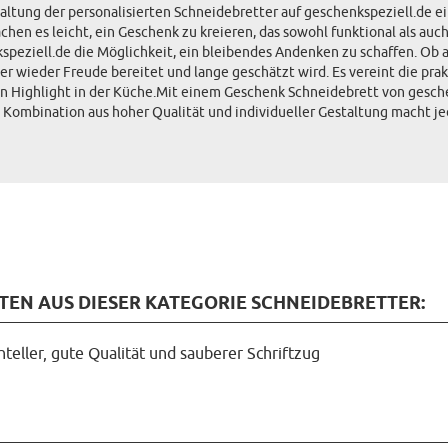
taltung der personalisierten Schneidebretter auf geschenkspeziell.de ein
en es leicht, ein Geschenk zu kreieren, das sowohl funktional als auch 
peziell.de die Möglichkeit, ein bleibendes Andenken zu schaffen. Ob a
mer wieder Freude bereitet und lange geschätzt wird. Es vereint die pr
en Highlight in der Küche.Mit einem Geschenk Schneidebrett von gesche
e Kombination aus hoher Qualität und individueller Gestaltung macht j
N AUS DIESER KATEGORIE SCHNEIDEBRETTER:
hteller, gute Qualität und sauberer Schriftzug