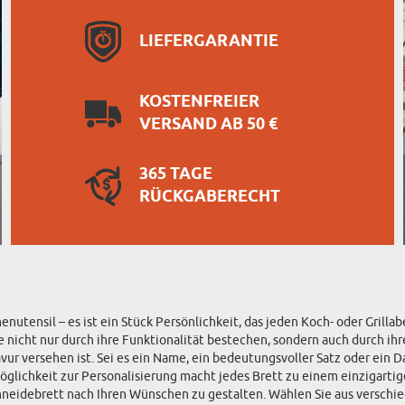
LIEFERGARANTIE
KOSTENFREIER
VERSAND AB 50 €
365 TAGE
RÜCKGABERECHT
henutensil – es ist ein Stück Persönlichkeit, das jeden Koch- oder Gri
 nicht nur durch ihre Funktionalität bestechen, sondern auch durch ihre 
ur versehen ist. Sei es ein Name, ein bedeutungsvoller Satz oder ein D
 Möglichkeit zur Personalisierung macht jedes Brett zu einem einzigart
Schneidebrett nach Ihren Wünschen zu gestalten. Wählen Sie aus versch