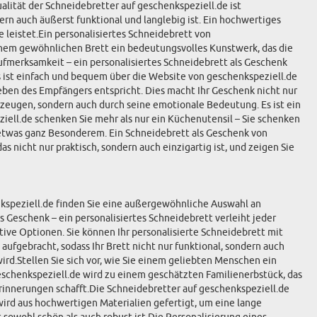
alität der Schneidebretter auf geschenkspeziell.de ist
ern auch äußerst funktional und langlebig ist. Ein hochwertiges
 leistet.Ein personalisiertes Schneidebrett von
 einem gewöhnlichen Brett ein bedeutungsvolles Kunstwerk, das die
fmerksamkeit – ein personalisiertes Schneidebrett als Geschenk
 ist einfach und bequem über die Website von geschenkspeziell.de
eben des Empfängers entspricht. Dies macht Ihr Geschenk nicht nur
erzeugen, sondern auch durch seine emotionale Bedeutung. Es ist ein
ell.de schenken Sie mehr als nur ein Küchenutensil – Sie schenken
u etwas ganz Besonderem. Ein Schneidebrett als Geschenk von
s nicht nur praktisch, sondern auch einzigartig ist, und zeigen Sie
henkspeziell.de finden Sie eine außergewöhnliche Auswahl an
 Geschenk – ein personalisiertes Schneidebrett verleiht jeder
ive Optionen. Sie können Ihr personalisierte Schneidebrett mit
fgebracht, sodass Ihr Brett nicht nur funktional, sondern auch
wird.Stellen Sie sich vor, wie Sie einem geliebten Menschen ein
geschenkspeziell.de wird zu einem geschätzten Familienerbstück, das
Erinnerungen schafft.Die Schneidebretter auf geschenkspeziell.de
 wird aus hochwertigen Materialien gefertigt, um eine lange