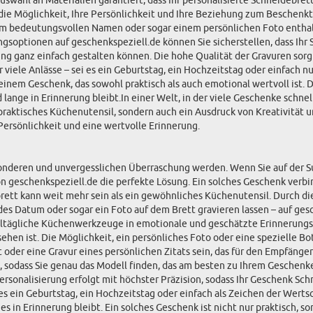
wahl an Materialien garantiert, dass Ihr personalisierte Schneidebrett
t die Möglichkeit, Ihre Persönlichkeit und Ihre Beziehung zum Beschenkt
m bedeutungsvollen Namen oder sogar einem persönlichen Foto enthalt
soptionen auf geschenkspeziell.de können Sie sicherstellen, dass Ihr 
ng ganz einfach gestalten können. Die hohe Qualität der Gravuren sorgt 
r viele Anlässe – sei es ein Geburtstag, ein Hochzeitstag oder einfach 
inem Geschenk, das sowohl praktisch als auch emotional wertvoll ist. 
ange in Erinnerung bleibt.In einer Welt, in der viele Geschenke schnel
 praktisches Küchenutensil, sondern auch ein Ausdruck von Kreativität 
 Persönlichkeit und eine wertvolle Erinnerung.
onderen und unvergesslichen Überraschung werden. Wenn Sie auf der Su
n geschenkspeziell.de die perfekte Lösung. Ein solches Geschenk verbi
rett kann weit mehr sein als ein gewöhnliches Küchenutensil. Durch di
s Datum oder sogar ein Foto auf dem Brett gravieren lassen – auf gesc
lltägliche Küchenwerkzeuge in emotionale und geschätzte Erinnerungss
ehen ist. Die Möglichkeit, ein persönliches Foto oder eine spezielle Bo
er eine Gravur eines persönlichen Zitats sein, das für den Empfänger
 sodass Sie genau das Modell finden, das am besten zu Ihrem Geschenk
ersonalisierung erfolgt mit höchster Präzision, sodass Ihr Geschenk Sc
ei es ein Geburtstag, ein Hochzeitstag oder einfach als Zeichen der Wer
 es in Erinnerung bleibt. Ein solches Geschenk ist nicht nur praktisch,