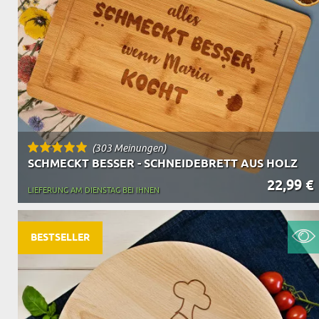
OPA
A
GESCHENKE FÜR
SCHWIEGERELTE
(303 Meinungen)
SCHMECKT BESSER - SCHNEIDEBRETT AUS HOLZ
22,99 €
LIEFERUNG AM DIENSTAG BEI IHNEN
BESTSELLER