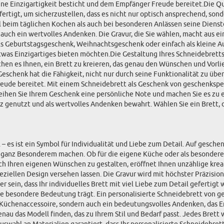
eine Einzigartigkeit besticht und dem Empfänger Freude bereitet.Die Qu
fertigt, um sicherzustellen, dass es nicht nur optisch ansprechend, sond
 beim täglichen Kochen als auch bei besonderen Anlässen seine Dienste
n auch ein wertvolles Andenken. Die Gravur, die Sie wählen, macht aus
 Geburtstagsgeschenk, Weihnachtsgeschenk oder einfach als kleine Au
was Einzigartiges bieten möchten.Die Gestaltung Ihres Schneidebretts
hen es Ihnen, ein Brett zu kreieren, das genau den Wünschen und Vorli
Geschenk hat die Fähigkeit, nicht nur durch seine Funktionalität zu üb
ude bereitet. Mit einem Schneidebrett als Geschenk von geschenkspezi
Verleihen Sie Ihrem Geschenk eine persönliche Note und machen Sie es z
z genutzt und als wertvolles Andenken bewahrt. Wählen Sie ein Brett, da
l – es ist ein Symbol für Individualität und Liebe zum Detail. Auf gesc
s ganz Besonderem machen. Ob für die eigene Küche oder als besonderes
h Ihren eigenen Wünschen zu gestalten, eröffnet Ihnen unzählige kreat
llen Design versehen lassen. Die Gravur wird mit höchster Präzision au
r sein, dass Ihr individuelles Brett mit viel Liebe zum Detail gefertigt 
ine besondere Bedeutung trägt. Ein personalisierte Schneidebrett von 
ches Küchenaccessoire, sondern auch ein bedeutungsvolles Andenken, das 
enau das Modell finden, das zu Ihrem Stil und Bedarf passt. Jedes Brett