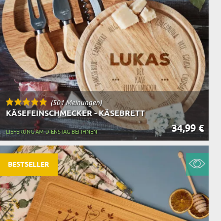
(501 Meinungen)
KÄSEFEINSCHMECKER - KÄSEBRETT
34,99 €
LIEFERUNG AM DIENSTAG BEI IHNEN
BESTSELLER