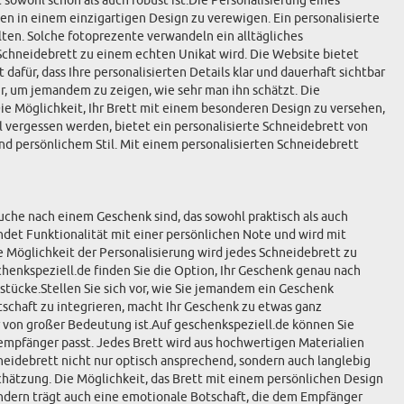
 sowohl schön als auch robust ist.Die Personalisierung eines
en in einem einzigartigen Design zu verewigen. Ein personalisierte
en. Solche fotoprezente verwandeln ein alltägliches
Schneidebrett zu einem echten Unikat wird. Die Website bietet
dafür, dass Ihre personalisierten Details klar und dauerhaft sichtbar
nur, um jemandem zu zeigen, wie sehr man ihn schätzt. Die
Die Möglichkeit, Ihr Brett mit einem besonderen Design zu versehen,
l vergessen werden, bietet ein personalisierte Schneidebrett von
und persönlichem Stil. Mit einem personalisierten Schneidebrett
che nach einem Geschenk sind, das sowohl praktisch als auch
ndet Funktionalität mit einer persönlichen Note und wird mit
e Möglichkeit der Personalisierung wird jedes Schneidebrett zu
henkspeziell.de finden Sie die Option, Ihr Geschenk genau nach
tücke.Stellen Sie sich vor, wie Sie jemandem ein Geschenk
tschaft zu integrieren, macht Ihr Geschenk zu etwas ganz
 von großer Bedeutung ist.Auf geschenkspeziell.de können Sie
empfänger passt. Jedes Brett wird aus hochwertigen Materialien
hneidebrett nicht nur optisch ansprechend, sondern auch langlebig
tschätzung. Die Möglichkeit, das Brett mit einem persönlichen Design
 sondern trägt auch eine emotionale Botschaft, die dem Empfänger