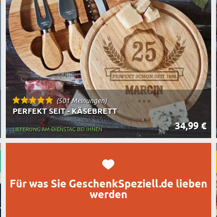
TASSEN
BESTSELLER
RT DES GESCHENKS
RN
(501 Meinungen)
PERFEKT SEIT - KÄSEBRETT
34,99 €
LIEFERUNG AM DIENSTAG BEI IHNEN
Für was Sie GeschenkSpeziell.de lieben
werden