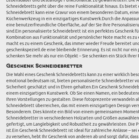
Lebensdauer und beständige Funktionalität zu gewährleisten. Die Aus
Schneidebretts geht über die reine Funktionalität hinaus. Es biete
Schneidebrett kann eine Gravur von einem besonderen Datum, eine
Küchenwerkzeug in ein einzigartiges Kunstwerk.Durch die Anpassung
eine benutzerfreundliche Oberfläche, auf der Sie Ihre Personalisieru
sind.Ein personalisierte Schneidebrett ist ein perfektes Geschenk fü
Kombination aus Funktionalität und persönlicher Note macht es zu e
macht es zu einem Geschenk, das immer wieder Freude bereitet und l
geschenkspeziell.de eine bleibende Erinnerung. Es ist nicht nur ein
schenken Sie mehr als nur ein Objekt – Sie schenken ein Stück Ihrer
Geschenk Schneidebretter
Die Wahl eines Geschenk Schneidebretts kann zu einer wirklich bes
emotional bedeutsam ist, bieten personalisierte Schneidebretter vo
Sicherheit geschätzt und in Ehren gehalten.Ein Geschenk Schneideb
einem einzigartigen Kunstwerk. Ob Sie einen Namen, ein bedeutende
Ihren Vorstellungen zu gestalten. Diese fotoprezente verwandeln a
Schneidebrett überreichen, das mit einem einzigartigen Design vers
Besonderem. Dies könnte ein Bild von einem gemeinsamen Moment od
Schneidebretter in verschiedenen Holzarten und Größen auswählen,
gefertigt, um Langlebigkeit und Robustheit zu gewährleisten. Die P
ist.Ein Geschenk Schneidebrett ist ideal für zahlreiche Anlässe – s
zu versehen, hebt Ihr Geschenk von anderen ab und sorgt dafür, dass