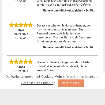
wird. Es ist nicht nur ein schönes Geschenk,
13:51:00
sondern auch ein Ausdruck tiefer Gefühle.
Name + unendlichkeitszeichen - Schlü...
Das ist ein schöner Schlüsselanhänger, den
man immer bei sich tragen kann. Die
Maja
Personalisierung verleiht ihm einen
20.09.2023
besonderen Charme. Perfekt als Geschenk
19:37:46
für einen geliebten Menschen.
Name + unendlichkeitszeichen - Schlü...
Dieser Schlüsselanhänger mit den Initialen
'I Love' ist eine entzückende Art, Liebe
Hanna
auszudrücken.
07.09.2023
17:16:28
Initialen - Schlüsselanhänger I LOVE
Die Website verwendet Cookies. Mehr Informationen in unserer
Datenschutz-Erklärung
.
Ich stimme zu
MELDEN SIE SICH FÜR UNSEREN NEWSLETTER
MIT DEN BESTEN SONDERANGEBOTEN AN