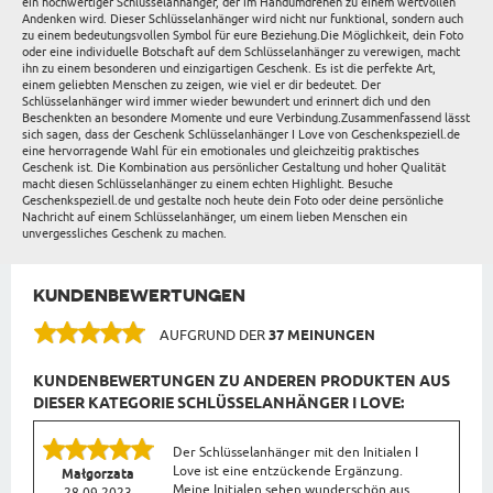
ein hochwertiger Schlüsselanhänger, der im Handumdrehen zu einem wertvollen
Andenken wird. Dieser Schlüsselanhänger wird nicht nur funktional, sondern auch
zu einem bedeutungsvollen Symbol für eure Beziehung.Die Möglichkeit, dein Foto
oder eine individuelle Botschaft auf dem Schlüsselanhänger zu verewigen, macht
ihn zu einem besonderen und einzigartigen Geschenk. Es ist die perfekte Art,
einem geliebten Menschen zu zeigen, wie viel er dir bedeutet. Der
Schlüsselanhänger wird immer wieder bewundert und erinnert dich und den
Beschenkten an besondere Momente und eure Verbindung.Zusammenfassend lässt
sich sagen, dass der Geschenk Schlüsselanhänger I Love von Geschenkspeziell.de
eine hervorragende Wahl für ein emotionales und gleichzeitig praktisches
Geschenk ist. Die Kombination aus persönlicher Gestaltung und hoher Qualität
macht diesen Schlüsselanhänger zu einem echten Highlight. Besuche
Geschenkspeziell.de und gestalte noch heute dein Foto oder deine persönliche
Nachricht auf einem Schlüsselanhänger, um einem lieben Menschen ein
unvergessliches Geschenk zu machen.
KUNDENBEWERTUNGEN
AUFGRUND DER
37 MEINUNGEN
KUNDENBEWERTUNGEN ZU ANDEREN PRODUKTEN AUS
DIESER KATEGORIE SCHLÜSSELANHÄNGER I LOVE:
Der Schlüsselanhänger mit den Initialen I
Love ist eine entzückende Ergänzung.
Małgorzata
Meine Initialen sehen wunderschön aus,