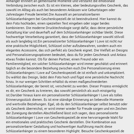
Anhänger erinnert an gemeinsame Momente und verstärkt die emotionale
Verbindung zwischen euch. Es ist ein kleines, aber bedeutungsvolles Geschenk, das
sowohl im Alltag als auch bei besonderen Anlässen wie Geburtstagen oder
Jahrestagen Freude bereitet.Die Auswahl an personalisierbaren
Schlüsselanhängern bei Geschenkspeziell.de ist beeindruckend. Hier kannst du
dein Foto hochladen, einen speziellen Text eingeben oder sogar beides
kombinieren. Die moderne Drucktechnologie sorgt dafür, dass deine persönliche
Gestaltung klar und dauerhaft auf dem Schlüsselanhänger sichtbar bleibt. Diese
hochwertige Verarbeitung garantiert, dass der Schlüsselanhänger sowohl stilvoll
als auch langlebig ist.Ein personalisierter Schlüsselanhänger I Love ist nicht nur
eine praktische Möglichkeit, Schlüssel sicher aufzubewahren, sondern auch ein
elegantes Accessoire, das sich perfekt als Geschenk eignet. Die Vielfalt an Designs
und Personalisierungsoptionen bedeutet, dass du für jeden Geschmack und Anlass
etwas finden kannst. Ob für deinen Partner, einen Freund oder ein
Familienmitglied, ein solcher Schlüsselanhänger wird immer geschätzt und erinnert
täglich an die besondere Beziehung zwischen euch.Die Personalisierung eines
Schlüsselanhängers I Love auf Geschenkspeziell.de ist einfach und unkompliziert.
Du wählst das Design, lädst dein Foto hoch und fügst eine persönliche Nachricht
hinzu. In nur wenigen Schritten erhältst du einen maßgeschneiderten
Schlüsselanhänger, der bereit ist, verschenkt zu werden. Dieser Prozess ermöglicht
es dir, ein Geschenk zu kreieren, das sowohl persönlich als auch einzigartig
ist.Darüber hinaus kann ein personalisierter Schlüsselanhänger I Love als tolles
Erinnerungsstück dienen. Es ist eine ständige Erinnerung an liebevolle Momente
und wertvolle Beziehungen. Egal, ob du den Schlüsselanhänger selbst benutzt oder
als Geschenk überreichst, er wird immer wieder für Freude sorgen und ein Zeichen
der Zuneigung darstellen.Abschließend lässt sich sagen, dass personalisierte
Schlüsselanhänger I Love von Geschenkspeziell.de eine hervorragende Wahl für
ein emotionales und praktisches Geschenk darstellen. Die Kombination aus
personalisierbarer Gestaltung und hochwertiger Ausführung macht diese
Schlüsselanhänger zu einem besonderen Highlight. Besuche Geschenkspeziell.de