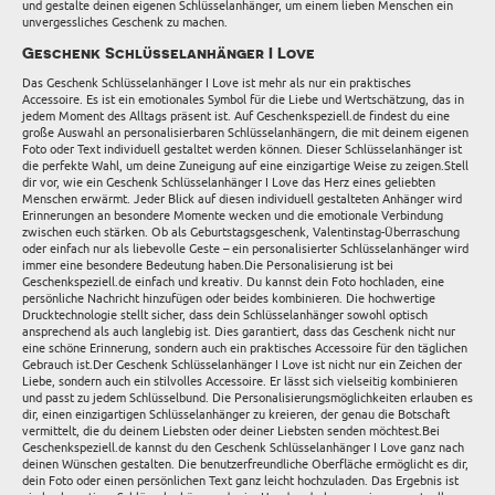
und gestalte deinen eigenen Schlüsselanhänger, um einem lieben Menschen ein
unvergessliches Geschenk zu machen.
Geschenk Schlüsselanhänger I Love
Das Geschenk Schlüsselanhänger I Love ist mehr als nur ein praktisches
Accessoire. Es ist ein emotionales Symbol für die Liebe und Wertschätzung, das in
jedem Moment des Alltags präsent ist. Auf Geschenkspeziell.de findest du eine
große Auswahl an personalisierbaren Schlüsselanhängern, die mit deinem eigenen
Foto oder Text individuell gestaltet werden können. Dieser Schlüsselanhänger ist
die perfekte Wahl, um deine Zuneigung auf eine einzigartige Weise zu zeigen.Stell
dir vor, wie ein Geschenk Schlüsselanhänger I Love das Herz eines geliebten
Menschen erwärmt. Jeder Blick auf diesen individuell gestalteten Anhänger wird
Erinnerungen an besondere Momente wecken und die emotionale Verbindung
zwischen euch stärken. Ob als Geburtstagsgeschenk, Valentinstag-Überraschung
oder einfach nur als liebevolle Geste – ein personalisierter Schlüsselanhänger wird
immer eine besondere Bedeutung haben.Die Personalisierung ist bei
Geschenkspeziell.de einfach und kreativ. Du kannst dein Foto hochladen, eine
persönliche Nachricht hinzufügen oder beides kombinieren. Die hochwertige
Drucktechnologie stellt sicher, dass dein Schlüsselanhänger sowohl optisch
ansprechend als auch langlebig ist. Dies garantiert, dass das Geschenk nicht nur
eine schöne Erinnerung, sondern auch ein praktisches Accessoire für den täglichen
Gebrauch ist.Der Geschenk Schlüsselanhänger I Love ist nicht nur ein Zeichen der
Liebe, sondern auch ein stilvolles Accessoire. Er lässt sich vielseitig kombinieren
und passt zu jedem Schlüsselbund. Die Personalisierungsmöglichkeiten erlauben es
dir, einen einzigartigen Schlüsselanhänger zu kreieren, der genau die Botschaft
vermittelt, die du deinem Liebsten oder deiner Liebsten senden möchtest.Bei
Geschenkspeziell.de kannst du den Geschenk Schlüsselanhänger I Love ganz nach
deinen Wünschen gestalten. Die benutzerfreundliche Oberfläche ermöglicht es dir,
dein Foto oder einen persönlichen Text ganz leicht hochzuladen. Das Ergebnis ist