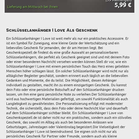
5,99 €
Lieferung am Mittwoch bei Ihnen
Schlüsselanhänger I Love Als Geschenk
Ein Schlüsselanhänger I Love ist weit mehr als nur ein praktisches Accessoire. Er
ist ein Symbol für Zuneigung, eine kleine Geste der Wertschätzung und ein
liebevolles Geschenk für jemanden, der dir am Herzen liegt. Bei
Geschenkspeziell.de findest du eine große Auswahl an personalisierbaren
Schlüsselanhängern, die perfekt als Geschenk geeignet sind und mit deinem Foto
oder einer besonderen Nachricht versehen werden können.Stell dir vor, wie ein
Schlüsselanhänger I Love mit einem persönlichen Touch das Herz eines geliebten
Menschen höher schlagen lässt. Ein solcher Schlüsselanhänger wird nicht nur als
alltäglicher Begleiter geschätzt, sondern erinnert auch täglich an die liebevollen
Gedanken und Momente, die du teilst. Die Möglichkeit, diesen Anhänger
individuell zu gestalten, macht ihn zu einem einzigartigen Geschenk. Du kannst
dein Foto oder eine persönliche Botschaft auf den Schlüsselanhänger drucken
lassen, um ihm eine ganz persönliche Note zu verleihen.Der Schlüsselanhänger
wird aus hochwertigen Materialien gefertigt, um sowohl Funktionalität als auch
Langlebigkeit zu gewährleisten. Die Personalisierung erfolgt mit modernster
Technik, die sicherstellt, dass dein Foto oder deine Nachricht klar und dauerhaft
auf dem Schlüsselanhänger sichtbar bleibt. Ein Schlüsselanhänger I Love von
Geschenkspeziell.de ist daher nicht nur ein praktisches, sondern auch ein stilvolles
Geschenk, das sowohl im Alltag als auch bei besonderen Anlässen wie
Geburtstagen, Jahrestagen oder Valentinstag begeistert.Die Vielseitigkeit der
Schlüsselanhänger I Love ist beeindruckend. Sie eignen sich nicht nur als
persönliches Geschenk für Partner oder Freunde, sondern auch als kleine