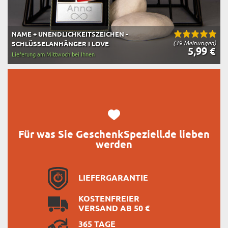
NAME + UNENDLICHKEITSZEICHEN -
(39 Meinungen)
SCHLÜSSELANHÄNGER I LOVE
5,99 €
Lieferung am Mittwoch bei Ihnen
Für was Sie GeschenkSpeziell.de lieben
werden
LIEFERGARANTIE
KOSTENFREIER
VERSAND AB 50 €
365 TAGE