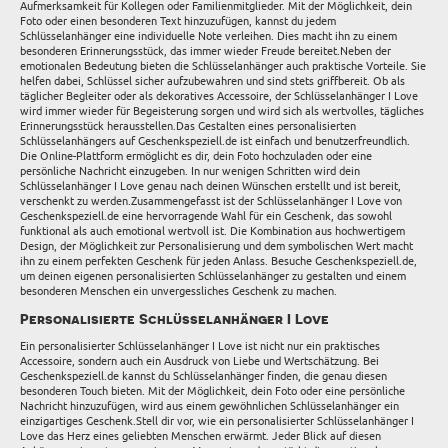
Aufmerksamkeit für Kollegen oder Familienmitglieder. Mit der Möglichkeit, dein
Foto oder einen besonderen Text hinzuzufügen, kannst du jedem
Schlüsselanhänger eine individuelle Note verleihen. Dies macht ihn zu einem
besonderen Erinnerungsstück, das immer wieder Freude bereitet.Neben der
emotionalen Bedeutung bieten die Schlüsselanhänger auch praktische Vorteile. Sie
helfen dabei, Schlüssel sicher aufzubewahren und sind stets griffbereit. Ob als
täglicher Begleiter oder als dekoratives Accessoire, der Schlüsselanhänger I Love
wird immer wieder für Begeisterung sorgen und wird sich als wertvolles, tägliches
Erinnerungsstück herausstellen.Das Gestalten eines personalisierten
Schlüsselanhängers auf Geschenkspeziell.de ist einfach und benutzerfreundlich.
Die Online-Plattform ermöglicht es dir, dein Foto hochzuladen oder eine
persönliche Nachricht einzugeben. In nur wenigen Schritten wird dein
Schlüsselanhänger I Love genau nach deinen Wünschen erstellt und ist bereit,
verschenkt zu werden.Zusammengefasst ist der Schlüsselanhänger I Love von
Geschenkspeziell.de eine hervorragende Wahl für ein Geschenk, das sowohl
funktional als auch emotional wertvoll ist. Die Kombination aus hochwertigem
Design, der Möglichkeit zur Personalisierung und dem symbolischen Wert macht
ihn zu einem perfekten Geschenk für jeden Anlass. Besuche Geschenkspeziell.de,
um deinen eigenen personalisierten Schlüsselanhänger zu gestalten und einem
besonderen Menschen ein unvergessliches Geschenk zu machen.
Personalisierte Schlüsselanhänger I Love
Ein personalisierter Schlüsselanhänger I Love ist nicht nur ein praktisches
Accessoire, sondern auch ein Ausdruck von Liebe und Wertschätzung. Bei
Geschenkspeziell.de kannst du Schlüsselanhänger finden, die genau diesen
besonderen Touch bieten. Mit der Möglichkeit, dein Foto oder eine persönliche
Nachricht hinzuzufügen, wird aus einem gewöhnlichen Schlüsselanhänger ein
einzigartiges Geschenk.Stell dir vor, wie ein personalisierter Schlüsselanhänger I
Love das Herz eines geliebten Menschen erwärmt. Jeder Blick auf diesen