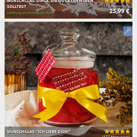
WUNSCHGLAS: DINGE, DIE DU GETAN HABEN
(177 Meinungen)
SOLLTEST
25,99 €
Lieferung am Montag bei Ihnen
WUNSCHGLAS: "ICH LIEBE DICH!"
(177 Meinungen)