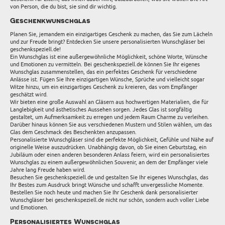
von Person, die du bist, sie sind dir wichtig.
Geschenkwunschglas
Planen Sie, jemandem ein einzigartiges Geschenk zu machen, das Sie zum Lächeln
und zur Freude bringt? Entdecken Sie unsere personalisierten Wunschgläser bei
geschenkspeziell.de!
Ein Wunschglas ist eine außergewöhnliche Möglichkeit, schöne Worte, Wünsche
und Emotionen zu vermitteln. Bei geschenkspeziell.de können Sie Ihr eigenes
Wunschglas zusammenstellen, das ein perfektes Geschenk für verschiedene
Anlässe ist. Fügen Sie Ihre einzigartigen Wünsche, Sprüche und vielleicht sogar
Witze hinzu, um ein einzigartiges Geschenk zu kreieren, das vom Empfänger
geschätzt wird.
Wir bieten eine große Auswahl an Gläsern aus hochwertigen Materialien, die für
Langlebigkeit und ästhetisches Aussehen sorgen. Jedes Glas ist sorgfältig
gestaltet, um Aufmerksamkeit zu erregen und jedem Raum Charme zu verleihen.
Darüber hinaus können Sie aus verschiedenen Mustern und Stilen wählen, um das
Glas dem Geschmack des Beschenkten anzupassen.
Personalisierte Wunschgläser sind die perfekte Möglichkeit, Gefühle und Nähe auf
originelle Weise auszudrücken. Unabhängig davon, ob Sie einen Geburtstag, ein
Jubiläum oder einen anderen besonderen Anlass feiern, wird ein personalisiertes
Wunschglas zu einem außergewöhnlichen Souvenir, an dem der Empfänger viele
Jahre lang Freude haben wird.
Besuchen Sie geschenkspeziell.de und gestalten Sie Ihr eigenes Wunschglas, das
Ihr Bestes zum Ausdruck bringt Wünsche und schafft unvergessliche Momente.
Bestellen Sie noch heute und machen Sie Ihr Geschenk dank personalisierter
Wunschgläser bei geschenkspeziell.de nicht nur schön, sondern auch voller Liebe
und Emotionen.
Personalisiertes Wunschglas