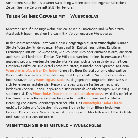
Sie können Sprüche aus unserer Sammlung wählen oder Ihre eigenen schreiben.
Zeigen Sie Ihre Gefühle
mit Stil
. Nur bei uns!
Teilen Sie Ihre Gefühle mit - Wunschglas
Möchten Sie auf eine ungewöhnliche Weise viele Emotionen und Gefühle zum
Ausdruck bringen - machen Sie das mit Hilfe von unserem Wunschglas.
In der überraschenden Form von einem einzigartigen bunten
Wunschglas
können
Sie die Wünsche für den ganzen Monat
auf 31 Zetteln
ausrichten. Es können
Erklärungen mit viel Gewicht sein, wie Ich liebe Dich oder einfache Worte, die doch
auch sehr viel bedeuten: Danke. Die Wünsche werden in einer interessanten Form
ausgerichtet und werden die beschenkte Person noch lange nach dem Erhalt des
Geschenks erfreuen. Die Zettel enthalten Zitate, Wünsche oder Sprüche. Mit dem
Wunschglas Was ich an Dir liebe
können Sie Ihrer Schatzi auf eine einzigartige
Weise mitteilen, welche Charakterzüge und Eigenschaften Sie an ihr besonders
hoch schätzen. Das
Wunschglas Danke
ist dagegen eine originelle Idee, wie Sie
sich bei einer nahestehenden Person für alles, was sie für Sie gemacht hat,
bedanken können. Jeden Tag wird sie sich erneut davon überzeugen, wie wichtig
sie Ihnen ist. Das
Wunschglas Dinge, die du getan haben musst
wird das perfekte
Geschenk für eine Person ausmachen, die bald volljährig wird und fachliche
Beratung von einem Lebensexperten braucht. Das
Wunschglas Liebe Eltern
enthält Sprüche und Wünsche, mit denen Sie sich bei Ihren Eltern bedanken
können. Das perfekte Geschenk, mit dem es Ihnen leichter fallen wird, Ihre Gefühle
und Dankbarkeit auszudrücken.
Vermitteln Sie Ihre Gefühle – Wunschglas