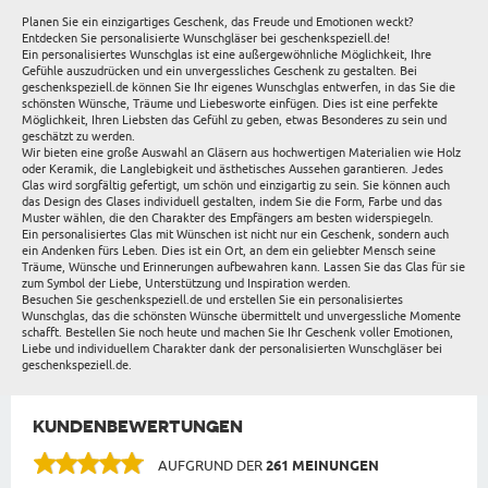
Planen Sie ein einzigartiges Geschenk, das Freude und Emotionen weckt?
Entdecken Sie personalisierte Wunschgläser bei geschenkspeziell.de!
Ein personalisiertes Wunschglas ist eine außergewöhnliche Möglichkeit, Ihre
Gefühle auszudrücken und ein unvergessliches Geschenk zu gestalten. Bei
geschenkspeziell.de können Sie Ihr eigenes Wunschglas entwerfen, in das Sie die
schönsten Wünsche, Träume und Liebesworte einfügen. Dies ist eine perfekte
Möglichkeit, Ihren Liebsten das Gefühl zu geben, etwas Besonderes zu sein und
geschätzt zu werden.
Wir bieten eine große Auswahl an Gläsern aus hochwertigen Materialien wie Holz
oder Keramik, die Langlebigkeit und ästhetisches Aussehen garantieren. Jedes
Glas wird sorgfältig gefertigt, um schön und einzigartig zu sein. Sie können auch
das Design des Glases individuell gestalten, indem Sie die Form, Farbe und das
Muster wählen, die den Charakter des Empfängers am besten widerspiegeln.
Ein personalisiertes Glas mit Wünschen ist nicht nur ein Geschenk, sondern auch
ein Andenken fürs Leben. Dies ist ein Ort, an dem ein geliebter Mensch seine
Träume, Wünsche und Erinnerungen aufbewahren kann. Lassen Sie das Glas für sie
zum Symbol der Liebe, Unterstützung und Inspiration werden.
Besuchen Sie geschenkspeziell.de und erstellen Sie ein personalisiertes
Wunschglas, das die schönsten Wünsche übermittelt und unvergessliche Momente
schafft. Bestellen Sie noch heute und machen Sie Ihr Geschenk voller Emotionen,
Liebe und individuellem Charakter dank der personalisierten Wunschgläser bei
geschenkspeziell.de.
KUNDENBEWERTUNGEN
AUFGRUND DER
261 MEINUNGEN