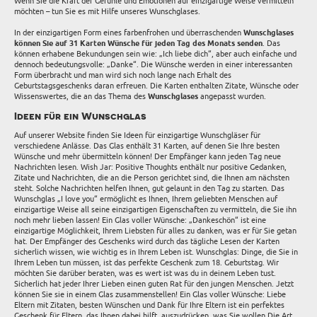
Wenn Sie die Kraft der Gefühle und Emotionen auf einzigartige Weise vermitteln
möchten – tun Sie es mit Hilfe unseres Wunschglases.
In der einzigartigen Form eines farbenfrohen und überraschenden
Wunschglases
können Sie auf 31 Karten Wünsche für jeden Tag des Monats senden
. Das
können erhabene Bekundungen sein wie: „Ich liebe dich“, aber auch einfache und
dennoch bedeutungsvolle: „Danke“. Die Wünsche werden in einer interessanten
Form überbracht und man wird sich noch lange nach Erhalt des
Geburtstagsgeschenks daran erfreuen. Die Karten enthalten Zitate, Wünsche oder
Wissenswertes, die an das Thema des
Wunschglases
angepasst wurden.
Ideen für ein Wunschglas
Auf unserer Website finden Sie Ideen für einzigartige Wunschgläser für
verschiedene Anlässe. Das Glas enthält 31 Karten, auf denen Sie Ihre besten
Wünsche und mehr übermitteln können! Der Empfänger kann jeden Tag neue
Nachrichten lesen. Wish Jar: Positive Thoughts enthält nur positive Gedanken,
Zitate und Nachrichten, die an die Person gerichtet sind, die Ihnen am nächsten
steht. Solche Nachrichten helfen Ihnen, gut gelaunt in den Tag zu starten. Das
Wunschglas „I love you“ ermöglicht es Ihnen, Ihrem geliebten Menschen auf
einzigartige Weise all seine einzigartigen Eigenschaften zu vermitteln, die Sie ihn
noch mehr lieben lassen! Ein Glas voller Wünsche: „Dankeschön“ ist eine
einzigartige Möglichkeit, Ihrem Liebsten für alles zu danken, was er für Sie getan
hat. Der Empfänger des Geschenks wird durch das tägliche Lesen der Karten
sicherlich wissen, wie wichtig es in Ihrem Leben ist. Wunschglas: Dinge, die Sie in
Ihrem Leben tun müssen, ist das perfekte Geschenk zum 18. Geburtstag. Wir
möchten Sie darüber beraten, was es wert ist was du in deinem Leben tust.
Sicherlich hat jeder Ihrer Lieben einen guten Rat für den jungen Menschen. Jetzt
können Sie sie in einem Glas zusammenstellen! Ein Glas voller Wünsche: Liebe
Eltern mit Zitaten, besten Wünschen und Dank für Ihre Eltern ist ein perfektes
Geschenk für Eltern, das Ihnen dabei hilft, auszudrücken, was Sie wollen Die Art