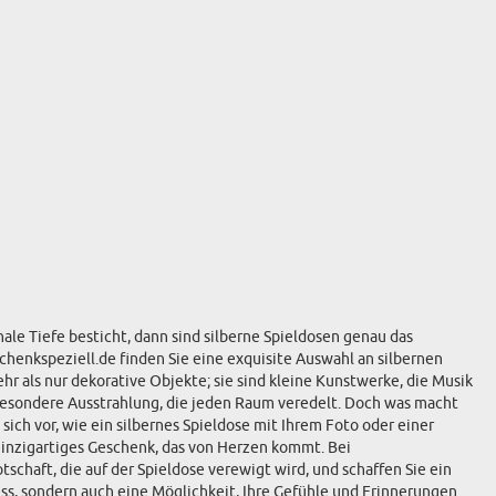
le Tiefe besticht, dann sind silberne Spieldosen genau das
chenkspeziell.de finden Sie eine exquisite Auswahl an silbernen
r als nur dekorative Objekte; sie sind kleine Kunstwerke, die Musik
 besondere Ausstrahlung, die jeden Raum veredelt. Doch was macht
ich vor, wie ein silbernes Spieldose mit Ihrem Foto oder einer
einzigartiges Geschenk, das von Herzen kommt. Bei
schaft, die auf der Spieldose verewigt wird, und schaffen Sie ein
ess, sondern auch eine Möglichkeit, Ihre Gefühle und Erinnerungen