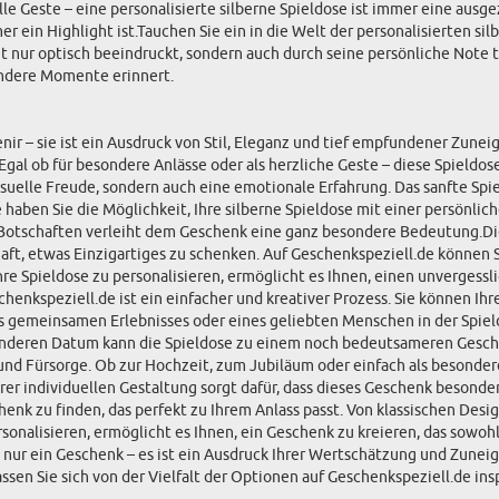
lle Geste – eine personalisierte silberne Spieldose ist immer eine au
r ein Highlight ist.Tauchen Sie ein in die Welt der personalisierten sil
ht nur optisch beeindruckt, sondern auch durch seine persönliche Note t
sondere Momente erinnert.
enir – sie ist ein Ausdruck von Stil, Eleganz und tief empfundener Zune
. Egal ob für besondere Anlässe oder als herzliche Geste – diese Spie
isuelle Freude, sondern auch eine emotionale Erfahrung. Das sanfte Spi
 haben Sie die Möglichkeit, Ihre silberne Spieldose mit einer persönlic
 Botschaften verleiht dem Geschenk eine ganz besondere Bedeutung.Die 
ft, etwas Einzigartiges zu schenken. Auf Geschenkspeziell.de können Si
hre Spieldose zu personalisieren, ermöglicht es Ihnen, einen unverges
schenkspeziell.de ist ein einfacher und kreativer Prozess. Sie können I
ines gemeinsamen Erlebnisses oder eines geliebten Menschen in der Spie
onderen Datum kann die Spieldose zu einem noch bedeutsameren Gesche
 und Fürsorge. Ob zur Hochzeit, zum Jubiläum oder einfach als besonder
r individuellen Gestaltung sorgt dafür, dass dieses Geschenk besonders
enk zu finden, das perfekt zu Ihrem Anlass passt. Von klassischen Desi
rsonalisieren, ermöglicht es Ihnen, ein Geschenk zu kreieren, das sowoh
s nur ein Geschenk – es ist ein Ausdruck Ihrer Wertschätzung und Zune
en Sie sich von der Vielfalt der Optionen auf Geschenkspeziell.de insp