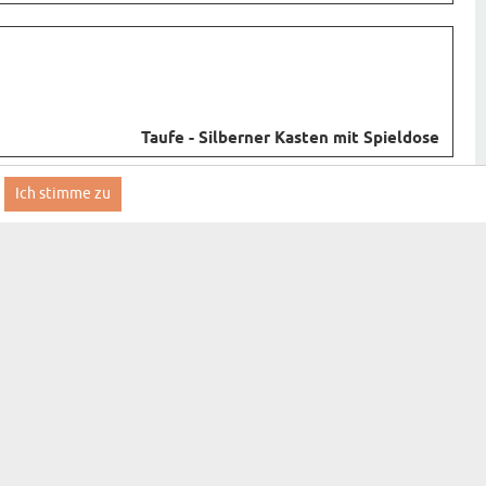
Taufe - Silberner Kasten mit Spieldose
Ich stimme zu
Anmelden
GESCHENKSPEZIELL
E
KONTAKT
FAQ
INFORMATIONEN ZUR
LIEFERUNG
ALLGEMEINE