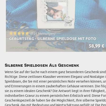
(105 Meinungen)
GEBURTSTAG - SILBERNE SPIELDOSE MIT FOTO
58,99 €
LIEFERUNG AM MITTWOCH BEI IHNEN
Silberne Spieldosen Als Geschenk
Wenn Sie auf der Suche nach einem ganz besonderen Geschenk sind, d
Richtige. Diese zeitlosen Klassiker vereinen Eleganz und Nostalgie
Spieldosen, die Sie mit einer persönlichen Note versehen können, um
und Erinnerungen in einem zauberhaften Gehäuse vereinen. Die fili
sie zu einem idealen Geschenk? Die Antwort liegt in ihrer Fähigkeit
individuellen Gravur zu einem persönlichen Erbstück wird. Diese Fo
Geschenkspeziell.de haben Sie die Möglichkeit, Ihre silberne Spield
Geschenk, das mit Bedeutung und Wertschätzung gefüllt ist.Die Perso