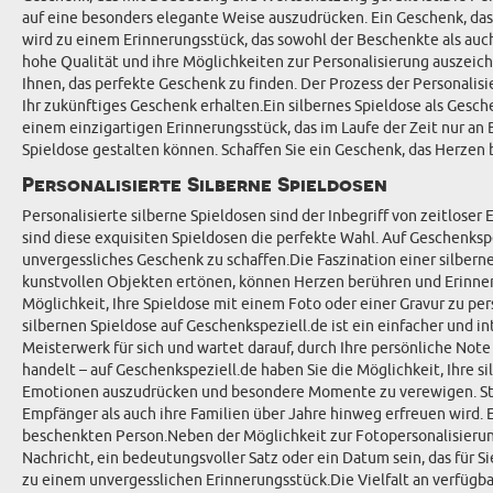
auf eine besonders elegante Weise auszudrücken. Ein Geschenk, das d
wird zu einem Erinnerungsstück, das sowohl der Beschenkte als auch
hohe Qualität und ihre Möglichkeiten zur Personalisierung auszeichn
Ihnen, das perfekte Geschenk zu finden. Der Prozess der Personalis
Ihr zukünftiges Geschenk erhalten.Ein silbernes Spieldose als Gesch
einem einzigartigen Erinnerungsstück, das im Laufe der Zeit nur an
Spieldose gestalten können. Schaffen Sie ein Geschenk, das Herzen b
Personalisierte Silberne Spieldosen
Personalisierte silberne Spieldosen sind der Inbegriff von zeitlose
sind diese exquisiten Spieldosen die perfekte Wahl. Auf Geschenksp
unvergessliches Geschenk zu schaffen.Die Faszination einer silbernen
kunstvollen Objekten ertönen, können Herzen berühren und Erinneru
Möglichkeit, Ihre Spieldose mit einem Foto oder einer Gravur zu per
silbernen Spieldose auf Geschenkspeziell.de ist ein einfacher und in
Meisterwerk für sich und wartet darauf, durch Ihre persönliche Not
handelt – auf Geschenkspeziell.de haben Sie die Möglichkeit, Ihre s
Emotionen auszudrücken und besondere Momente zu verewigen. Stellen
Empfänger als auch ihre Familien über Jahre hinweg erfreuen wird. 
beschenkten Person.Neben der Möglichkeit zur Fotopersonalisierung
Nachricht, ein bedeutungsvoller Satz oder ein Datum sein, das für S
zu einem unvergesslichen Erinnerungsstück.Die Vielfalt an verfügbar