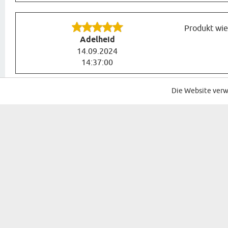
Produkt wie 
Adelheid
14.09.2024
14:37:00
Die Website verw
MELDEN SIE SICH FÜR UNSEREN NEWSLETTER
GESCHENKE FÜR...
ANLÄSSE
GESCHENKE FÜR SIE
GEBURTSTAG
GESCHENKE FÜR FRAUEN
NAMENSTAG
GESCHENKE FÜR ELTERN
WEIHNACHTE
GESCHENKE FÜR GROSSELTERN
NIKOLAUS