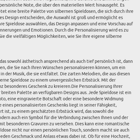
 persönliche Note, die über den materiellen Wert hinausgeht. Es
t eine breite Palette von silbernen Spieldosen, die sich durch ihre
nes Design entscheiden, die Auswahl ist groß und ermöglicht es
Ihre Spieldose auswählen, das Design anpassen und eine Vorschau auf
 Erinnerungen und Emotionen. Durch die Personalisierung wird es zu
 die vielfältigen Möglichkeiten, wie Sie Ihre eigene silberne
das sowohl ästhetisch ansprechend als auch tief persönlich ist, dann
sen, die Sie nach Ihren Wünschen personalisieren können, um ein
n der Musik, die sie entfaltet. Die zarten Melodien, die aus diesen
erne Spieldose zu einem unvergesslichen Erbstück. Mit der
anz besonderes Geschenk zu kreieren.Die Personalisierung Ihrer
 breiten Palette an verfügbaren Designs aus. Jede Spieldose ist ein
 Foto, eine eingravierte Botschaft oder eine besondere Widmung
 eines personalisierten Geschenks liegt in seiner Fähigkeit,
t ist, zu einem geschätzten Erbstück wird, das sowohl die
ondern auch ein Symbol für die Verbindung zwischen Ihnen und der
 mit besonderen Gravuren zu versehen. Dies kann eine romantische
ieldose nicht nur einen persönlichen Touch, sondern macht sie auch
 jeden Geschmack und Anlass etwas dabei ist. Ob für eine Hochzeit,