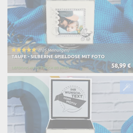
OPA
A
GESCHENKE FÜR
SCHWIEGERELTE
(105 Meinungen)
TAUFE - SILBERNE SPIELDOSE MIT FOTO
58,99 €
LIEFERUNG AM MITTWOCH BEI IHNEN