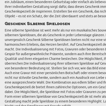
ein Jubiläum, einen besonderen Geburtstag oder einfach als liebevo
Ihrer individuellen Gestaltung sorgt dafür, dass dieses Geschenk imme
Geschenkspeziell.de inspirieren. Erstellen Sie ein Geschenk, das nic
Objekt – es ist ein Schatz, der die Zeit überdauert und stets an be
Geschenk Silberne Spieldosen
Eine silberne Spieldose ist weit mehr als nur ein musikalisches Souv
silbernen Spieldosen, die als Geschenk in jeder Lebenslage glänzen
unvergesslich.Geschenk Silberne Spieldosen bieten nicht nur eine v
harmonischen Erlebnis, das Herzen berührt. Auf Geschenkspeziell.de
macht. Die Individualisierung mit Fotos, Gravuren oder besonderen
Gespür für außergewöhnliche Präsente, sondern auch Ihre Bereitscha
Qualität und ihren eleganten Charme bestechen. Die Möglichkeit, I
überreichen.Die Individualisierung Ihrer silbernen Spieldose auf Ge
von besonderer Bedeutung ist. Stellen Sie sich vor, wie das Bild e
Auch eine Gravur mit einer persönlichen Botschaft oder einem bes
nicht nur stilvolle Geschenke, sondern auch ein Ausdruck von Liebe
eine ausgezeichnete Wahl. Die Kombination aus edlem Silber und Ihre
Geschenkspeziell.de bietet Ihnen zahlreiche Optionen, um ein Gesch
dabei. Die Möglichkeit, die Spieldose mit Fotos oder Gravuren zu pe
Form einer silbernen Spieldose von Geschenkspeziell.de ist mehr al
Gestaltung macht jede Spieldose zu einem besonderen Highlight. Lass