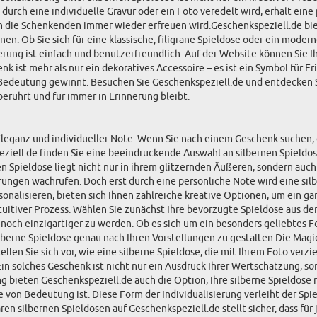
urch eine individuelle Gravur oder ein Foto veredelt wird, erhält eine
 die Schenkenden immer wieder erfreuen wird.Geschenkspeziell.de biete
en. Ob Sie sich für eine klassische, filigrane Spieldose oder ein moder
ierung ist einfach und benutzerfreundlich. Auf der Website können Sie 
enk ist mehr als nur ein dekoratives Accessoire – es ist ein Symbol für
 Bedeutung gewinnt. Besuchen Sie Geschenkspeziell.de und entdecken Sie
erührt und für immer in Erinnerung bleibt.
r Eleganz und individueller Note. Wenn Sie nach einem Geschenk suchen, 
eziell.de finden Sie eine beeindruckende Auswahl an silbernen Spieldo
 Spieldose liegt nicht nur in ihrem glitzernden Äußeren, sondern auch i
ngen wachrufen. Doch erst durch eine persönliche Note wird eine silb
sonalisieren, bieten sich Ihnen zahlreiche kreative Optionen, um ein g
tuitiver Prozess. Wählen Sie zunächst Ihre bevorzugte Spieldose aus der
e noch einzigartiger zu werden. Ob es sich um ein besonders geliebtes
ilberne Spieldose genau nach Ihren Vorstellungen zu gestalten.Die Magie
 Sie sich vor, wie eine silberne Spieldose, die mit Ihrem Foto verzier
Ein solches Geschenk ist nicht nur ein Ausdruck Ihrer Wertschätzung, s
 bieten Geschenkspeziell.de auch die Option, Ihre silberne Spieldose
ie von Bedeutung ist. Diese Form der Individualisierung verleiht der Sp
en silbernen Spieldosen auf Geschenkspeziell.de stellt sicher, dass für