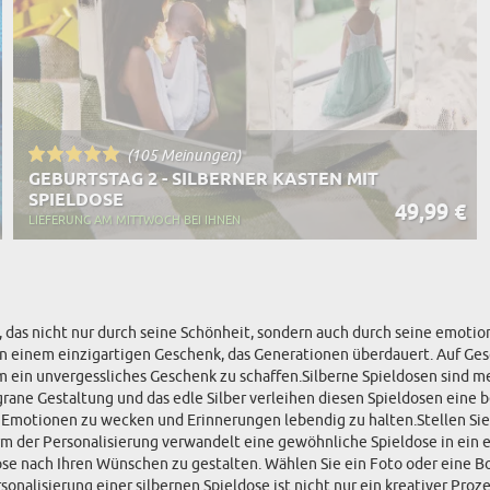
(105 Meinungen)
GEBURTSTAG 2 - SILBERNER KASTEN MIT
SPIELDOSE
49,99 €
LIEFERUNG AM MITTWOCH BEI IHNEN
as nicht nur durch seine Schönheit, sondern auch durch seine emotiona
 in einem einzigartigen Geschenk, das Generationen überdauert. Auf Ges
 ein unvergessliches Geschenk zu schaffen.Silberne Spieldosen sind meh
grane Gestaltung und das edle Silber verleihen diesen Spieldosen eine
, Emotionen zu wecken und Erinnerungen lebendig zu halten.Stellen Sie s
rm der Personalisierung verwandelt eine gewöhnliche Spieldose in ein 
ose nach Ihren Wünschen zu gestalten. Wählen Sie ein Foto oder eine Bot
nalisierung einer silbernen Spieldose ist nicht nur ein kreativer Proz