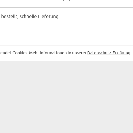
bestellt, schnelle Lieferung
endet Cookies. Mehr Informationen in unserer
Datenschutz-Erklärung
.
 MIT DEN BESTEN SONDERANGEBOTEN AN
GESCHENKE
KATEGORIEN DER GESCHENK
WANDDEKO
BAR & WEIN
N
SOUVENIRS