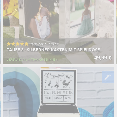
TASSEN
BESTSELLER
RT DES GESCHENKS
RN
(105 Meinungen)
TAUFE 2 - SILBERNER KASTEN MIT SPIELDOSE
49,99 €
LIEFERUNG AM MITTWOCH BEI IHNEN