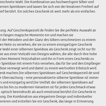
sgezeichnete Wahl. Die Kombination aus hochwertigem Silber und
bernen Spieldosen und lassen Sie sich von der kreativen Freiheit auf
ief berührt. Ein solches Geschenk ist weit mehr als ein einfaches
igung. Auf Geschenkspeziell.de finden Sie die perfekte Auswahl an
ldosen fangen magische Momente ein und machen sie
el der Melodien und der Glanz des Silbers verschmelzen zu einem
hen Note zu versehen, die sie zu einem einzigartigen Geschenk
Wahl einer silbernen Spieldose als Geschenk zeigt nicht nur Ihr
e aus einer Vielzahl von Designs wählen, die alle durch ihre hohe
slichen Moment festzuhalten und ihn in Form eines Geschenks zu
hre Spieldose mit einem Foto versehen, das für Sie und den Empfänger
ldose verewigt wird und damit zu einem wertvollen Erbstück wird.
nk machen.Die silbernen Spieldosen auf Geschenkspeziell.de sind
e Überraschung – eine personalisierte silberne Spieldose ist immer
 und einzigartig wird.Die Vielfalt der silbernen Spieldosen auf
gns bis hin zu modernen Varianten ist für jeden Geschmack etwas
l optisch beeindruckt als auch emotional berührt.Ein Geschenk in
igung. Die Kombination aus elegantem Design und individueller
irieren und erstellen Sie ein Geschenk, das lange in Erinnerung