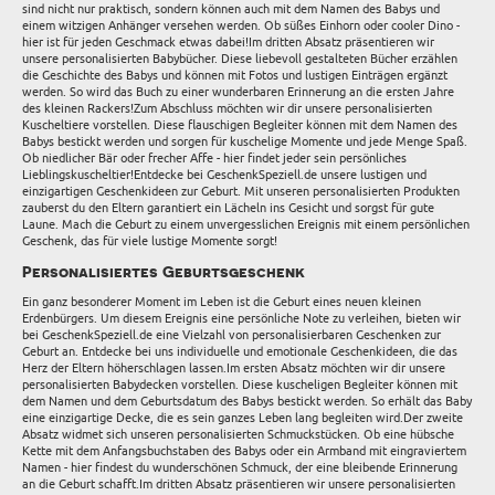
sind nicht nur praktisch, sondern können auch mit dem Namen des Babys und
einem witzigen Anhänger versehen werden. Ob süßes Einhorn oder cooler Dino -
hier ist für jeden Geschmack etwas dabei!Im dritten Absatz präsentieren wir
unsere personalisierten Babybücher. Diese liebevoll gestalteten Bücher erzählen
die Geschichte des Babys und können mit Fotos und lustigen Einträgen ergänzt
werden. So wird das Buch zu einer wunderbaren Erinnerung an die ersten Jahre
des kleinen Rackers!Zum Abschluss möchten wir dir unsere personalisierten
Kuscheltiere vorstellen. Diese flauschigen Begleiter können mit dem Namen des
Babys bestickt werden und sorgen für kuschelige Momente und jede Menge Spaß.
Ob niedlicher Bär oder frecher Affe - hier findet jeder sein persönliches
Lieblingskuscheltier!Entdecke bei GeschenkSpeziell.de unsere lustigen und
einzigartigen Geschenkideen zur Geburt. Mit unseren personalisierten Produkten
zauberst du den Eltern garantiert ein Lächeln ins Gesicht und sorgst für gute
Laune. Mach die Geburt zu einem unvergesslichen Ereignis mit einem persönlichen
Geschenk, das für viele lustige Momente sorgt!
Personalisiertes Geburtsgeschenk
Ein ganz besonderer Moment im Leben ist die Geburt eines neuen kleinen
Erdenbürgers. Um diesem Ereignis eine persönliche Note zu verleihen, bieten wir
bei GeschenkSpeziell.de eine Vielzahl von personalisierbaren Geschenken zur
Geburt an. Entdecke bei uns individuelle und emotionale Geschenkideen, die das
Herz der Eltern höherschlagen lassen.Im ersten Absatz möchten wir dir unsere
personalisierten Babydecken vorstellen. Diese kuscheligen Begleiter können mit
dem Namen und dem Geburtsdatum des Babys bestickt werden. So erhält das Baby
eine einzigartige Decke, die es sein ganzes Leben lang begleiten wird.Der zweite
Absatz widmet sich unseren personalisierten Schmuckstücken. Ob eine hübsche
Kette mit dem Anfangsbuchstaben des Babys oder ein Armband mit eingraviertem
Namen - hier findest du wunderschönen Schmuck, der eine bleibende Erinnerung
an die Geburt schafft.Im dritten Absatz präsentieren wir unsere personalisierten