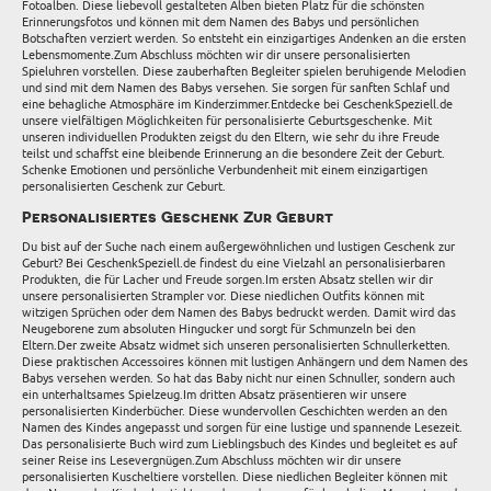
Fotoalben. Diese liebevoll gestalteten Alben bieten Platz für die schönsten
Erinnerungsfotos und können mit dem Namen des Babys und persönlichen
Botschaften verziert werden. So entsteht ein einzigartiges Andenken an die ersten
Lebensmomente.Zum Abschluss möchten wir dir unsere personalisierten
Spieluhren vorstellen. Diese zauberhaften Begleiter spielen beruhigende Melodien
und sind mit dem Namen des Babys versehen. Sie sorgen für sanften Schlaf und
eine behagliche Atmosphäre im Kinderzimmer.Entdecke bei GeschenkSpeziell.de
unsere vielfältigen Möglichkeiten für personalisierte Geburtsgeschenke. Mit
unseren individuellen Produkten zeigst du den Eltern, wie sehr du ihre Freude
teilst und schaffst eine bleibende Erinnerung an die besondere Zeit der Geburt.
Schenke Emotionen und persönliche Verbundenheit mit einem einzigartigen
personalisierten Geschenk zur Geburt.
Personalisiertes Geschenk Zur Geburt
Du bist auf der Suche nach einem außergewöhnlichen und lustigen Geschenk zur
Geburt? Bei GeschenkSpeziell.de findest du eine Vielzahl an personalisierbaren
Produkten, die für Lacher und Freude sorgen.Im ersten Absatz stellen wir dir
unsere personalisierten Strampler vor. Diese niedlichen Outfits können mit
witzigen Sprüchen oder dem Namen des Babys bedruckt werden. Damit wird das
Neugeborene zum absoluten Hingucker und sorgt für Schmunzeln bei den
Eltern.Der zweite Absatz widmet sich unseren personalisierten Schnullerketten.
Diese praktischen Accessoires können mit lustigen Anhängern und dem Namen des
Babys versehen werden. So hat das Baby nicht nur einen Schnuller, sondern auch
ein unterhaltsames Spielzeug.Im dritten Absatz präsentieren wir unsere
personalisierten Kinderbücher. Diese wundervollen Geschichten werden an den
Namen des Kindes angepasst und sorgen für eine lustige und spannende Lesezeit.
Das personalisierte Buch wird zum Lieblingsbuch des Kindes und begleitet es auf
seiner Reise ins Lesevergnügen.Zum Abschluss möchten wir dir unsere
personalisierten Kuscheltiere vorstellen. Diese niedlichen Begleiter können mit