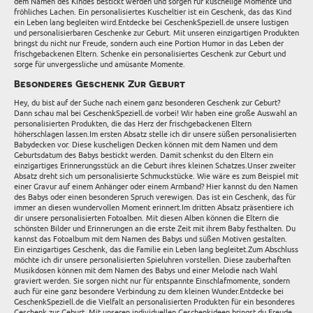
dem Namen des Kindes bestickt werden und sorgen für kuschelige Momente und
fröhliches Lachen. Ein personalisiertes Kuscheltier ist ein Geschenk, das das Kind
ein Leben lang begleiten wird.Entdecke bei GeschenkSpeziell.de unsere lustigen
und personalisierbaren Geschenke zur Geburt. Mit unseren einzigartigen Produkten
bringst du nicht nur Freude, sondern auch eine Portion Humor in das Leben der
frischgebackenen Eltern. Schenke ein personalisiertes Geschenk zur Geburt und
sorge für unvergessliche und amüsante Momente.
Besonderes Geschenk Zur Geburt
Hey, du bist auf der Suche nach einem ganz besonderen Geschenk zur Geburt?
Dann schau mal bei GeschenkSpeziell.de vorbei! Wir haben eine große Auswahl an
personalisierten Produkten, die das Herz der frischgebackenen Eltern
höherschlagen lassen.Im ersten Absatz stelle ich dir unsere süßen personalisierten
Babydecken vor. Diese kuscheligen Decken können mit dem Namen und dem
Geburtsdatum des Babys bestickt werden. Damit schenkst du den Eltern ein
einzigartiges Erinnerungsstück an die Geburt ihres kleinen Schatzes.Unser zweiter
Absatz dreht sich um personalisierte Schmuckstücke. Wie wäre es zum Beispiel mit
einer Gravur auf einem Anhänger oder einem Armband? Hier kannst du den Namen
des Babys oder einen besonderen Spruch verewigen. Das ist ein Geschenk, das für
immer an diesen wundervollen Moment erinnert.Im dritten Absatz präsentiere ich
dir unsere personalisierten Fotoalben. Mit diesen Alben können die Eltern die
schönsten Bilder und Erinnerungen an die erste Zeit mit ihrem Baby festhalten. Du
kannst das Fotoalbum mit dem Namen des Babys und süßen Motiven gestalten.
Ein einzigartiges Geschenk, das die Familie ein Leben lang begleitet.Zum Abschluss
möchte ich dir unsere personalisierten Spieluhren vorstellen. Diese zauberhaften
Musikdosen können mit dem Namen des Babys und einer Melodie nach Wahl
graviert werden. Sie sorgen nicht nur für entspannte Einschlafmomente, sondern
auch für eine ganz besondere Verbindung zu dem kleinen Wunder.Entdecke bei
GeschenkSpeziell.de die Vielfalt an personalisierten Produkten für ein besonderes
Geschenk zur Geburt. Mit unseren individuellen Geschenkideen bringst du Freude