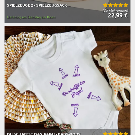
SPIELZEUGE 2 - SPIELZEUGSACK
(25 Meinungen)
22,99 €
Lieferung am Dienstag bei Ihnen
DU SCHAFFST DAS, PAPA! - BABY-BODY