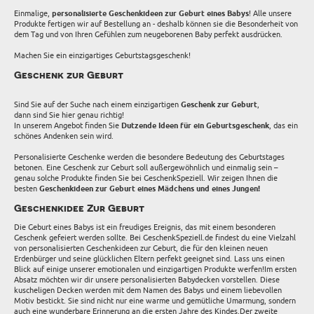
Einmalige,
personalisierte Geschenkideen zur Geburt eines Babys
! Alle unsere
Produkte fertigen wir auf Bestellung an - deshalb können sie die Besonderheit von
dem Tag und von Ihren Gefühlen zum neugeborenen Baby perfekt ausdrücken.
Machen Sie ein einzigartiges Geburtstagsgeschenk!
Geschenk zur Geburt
Sind Sie auf der Suche nach einem einzigartigen
Geschenk zur Geburt
,
dann sind Sie hier genau richtig!
In unserem Angebot finden Sie
Dutzende Ideen für ein Geburtsgeschenk
, das ein
schönes Andenken sein wird.
Personalisierte Geschenke werden die besondere Bedeutung des Geburtstages
betonen. Eine Geschenk zur Geburt soll außergewöhnlich und einmalig sein –
genau solche Produkte finden Sie bei GeschenkSpeziell. Wir zeigen Ihnen die
besten
Geschenkideen zur Geburt eines Mädchens und eines Jungen!
Geschenkidee Zur Geburt
Die Geburt eines Babys ist ein freudiges Ereignis, das mit einem besonderen
Geschenk gefeiert werden sollte. Bei GeschenkSpeziell.de findest du eine Vielzahl
von personalisierten Geschenkideen zur Geburt, die für den kleinen neuen
Erdenbürger und seine glücklichen Eltern perfekt geeignet sind. Lass uns einen
Blick auf einige unserer emotionalen und einzigartigen Produkte werfen!Im ersten
Absatz möchten wir dir unsere personalisierten Babydecken vorstellen. Diese
kuscheligen Decken werden mit dem Namen des Babys und einem liebevollen
Motiv bestickt. Sie sind nicht nur eine warme und gemütliche Umarmung, sondern
auch eine wunderbare Erinnerung an die ersten Jahre des Kindes.Der zweite