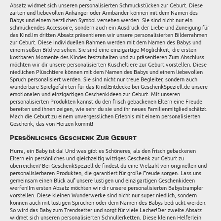
Absatz widmet sich unseren personalisierten Schmuckstücken zur Geburt. Diese
zarten und liebevollen Anhänger oder Armbänder können mit dem Namen des
Babys und einem herzlichen Symbol versehen werden. Sie sind nicht nur ein
schmückendes Accessoire, sondern auch ein Ausdruck der Liebe und Zuneigung für
das Kind.Im dritten Absatz präsentieren wir unsere personalisierten Bilderrahmen
zur Geburt. Diese individuellen Rahmen werden mit dem Namen des Babys und
einem süßen Bild versehen. Sie sind eine einzigartige Möglichkeit, die ersten
kostbaren Momente des Kindes festzuhalten und zu präsentieren.Zum Abschluss
möchten wir dir unsere personalisierten Kuscheltiere zur Geburt vorstellen. Diese
niedlichen Plüschtiere können mit dem Namen des Babys und einem liebevollen
Spruch personalisiert werden. Sie sind nicht nur treue Begleiter, sondern auch
wunderbare Spielgefährten für das Kind.Entdecke bei GeschenkSpeziell.de unsere
emotionalen und einzigartigen Geschenkideen zur Geburt. Mit unseren
personalisierten Produkten kannst du den frisch gebackenen Eltern eine Freude
bereiten und ihnen zeigen, wie sehr du sie und ihr neues Familienmitglied schätzt.
Mach die Geburt zu einem unvergesslichen Erlebnis mit einem personalisierten
Geschenk, das von Herzen kommt!
Persönliches Geschenk Zur Geburt
Hurra, ein Baby ist da! Und was gibt es Schöneres, als den frisch gebackenen
Eltern ein persönliches und gleichzeitig witziges Geschenk zur Geburt zu
überreichen? Bei GeschenkSpeziell.de findest du eine Vielzahl von originellen und
personalisierbaren Produkten, die garantiert für große Freude sorgen. Lass uns
gemeinsam einen Blick auf unsere lustigen und einzigartigen Geschenkideen
werfen!Im ersten Absatz möchten wir dir unsere personalisierten Babystrampler
vorstellen. Diese kleinen Wunderwerke sind nicht nur super niedlich, sondern
können auch mit lustigen Sprüchen oder dem Namen des Babys bedruckt werden.
So wird das Baby zum Trendsetter und sorgt für viele Lacher!Der zweite Absatz
widmet sich unseren personalisierten Schnullerketten. Diese kleinen Helferlein