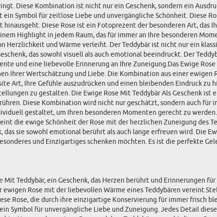
ngt. Diese Kombination ist nicht nur ein Geschenk, sondern ein Ausdr
st ein Symbol für zeitlose Liebe und unvergängliche Schönheit. Diese Ros
 Zeit hinausgeht. Diese Rose ist ein Fotoprezent der besonderen Art, d
 einem Highlight in jedem Raum, das für immer an Ihre besonderen Mome
Herzlichkeit und Wärme verleiht. Der Teddybär ist nicht nur ein klassi
eschenk, das sowohl visuell als auch emotional beeindruckt. Der Teddy
mente und eine liebevolle Erinnerung an Ihre Zuneigung.Das Ewige Rose 
eichen Ihrer Wertschätzung und Liebe. Die Kombination aus einer ewige
site Art, Ihre Gefühle auszudrücken und einen bleibenden Eindruck zu h
ellungen zu gestalten. Die Ewige Rose Mit Teddybär Als Geschenk ist e
erühren. Diese Kombination wird nicht nur geschätzt, sondern auch für 
dividuell gestaltet, um Ihren besonderen Momenten gerecht zu werden.
reint die ewige Schönheit der Rose mit der herzlichen Zuneigung des T
, das sie sowohl emotional berührt als auch lange erfreuen wird. Die E
esonderes und Einzigartiges schenken möchten. Es ist die perfekte Gel
e Mit Teddybär, ein Geschenk, das Herzen berührt und Erinnerungen für
 ewigen Rose mit der liebevollen Wärme eines Teddybären vereint.Stelle
se Rose, die durch ihre einzigartige Konservierung für immer frisch bl
ch ein Symbol für unvergängliche Liebe und Zuneigung. Jedes Detail dies