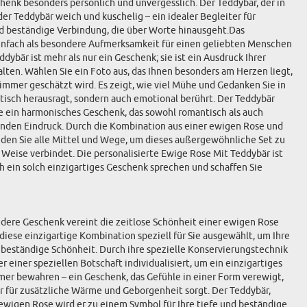
enk besonders persönlich und unvergesslich. Der Teddybär, der in
der Teddybär weich und kuschelig – ein idealer Begleiter für
d beständige Verbindung, die über Worte hinausgeht.Das
 einfach als besondere Aufmerksamkeit für einen geliebten Menschen
ybär ist mehr als nur ein Geschenk; sie ist ein Ausdruck Ihrer
lten. Wählen Sie ein Foto aus, das Ihnen besonders am Herzen liegt,
 immer geschätzt wird. Es zeigt, wie viel Mühe und Gedanken Sie in
tisch herausragt, sondern auch emotional berührt. Der Teddybär
ie ein harmonisches Geschenk, das sowohl romantisch als auch
benden Eindruck. Durch die Kombination aus einer ewigen Rose und
inden Sie alle Mittel und Wege, um dieses außergewöhnliche Set zu
Weise verbindet. Die personalisierte Ewige Rose Mit Teddybär ist
h ein solch einzigartiges Geschenk sprechen und schaffen Sie
ere Geschenk vereint die zeitlose Schönheit einer ewigen Rose
iese einzigartige Kombination speziell für Sie ausgewählt, um Ihre
beständige Schönheit. Durch ihre spezielle Konservierungstechnik
einer speziellen Botschaft individualisiert, um ein einzigartiges
immer bewahren – ein Geschenk, das Gefühle in einer Form verewigt,
r für zusätzliche Wärme und Geborgenheit sorgt. Der Teddybär,
wigen Rose wird er zu einem Symbol für Ihre tiefe und beständige