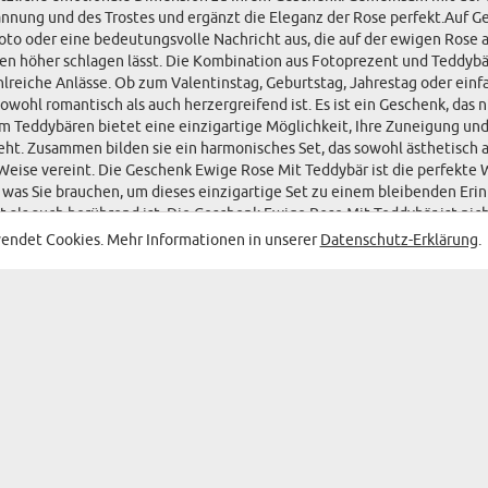
annung und des Trostes und ergänzt die Eleganz der Rose perfekt.Auf G
oto oder eine bedeutungsvolle Nachricht aus, die auf der ewigen Rose a
ten höher schlagen lässt. Die Kombination aus Fotoprezent und Teddybär
hlreiche Anlässe. Ob zum Valentinstag, Geburtstag, Jahrestag oder ei
owohl romantisch als auch herzergreifend ist. Es ist ein Geschenk, das 
m Teddybären bietet eine einzigartige Möglichkeit, Ihre Zuneigung un
ht. Zusammen bilden sie ein harmonisches Set, das sowohl ästhetisch a
ise vereint. Die Geschenk Ewige Rose Mit Teddybär ist die perfekte Wa
 was Sie brauchen, um dieses einzigartige Set zu einem bleibenden Eri
nt als auch berührend ist. Die Geschenk Ewige Rose Mit Teddybär ist nic
 Note und lassen Sie Ihre Liebsten spüren, wie wichtig sie für Sie sind
endet Cookies. Mehr Informationen in unserer
Datenschutz-Erklärung
.
 MIT DEN BESTEN SONDERANGEBOTEN AN
GESCHENKE
KATEGORIEN DER GESCHENK
WANDDEKO
BAR & WEIN
N