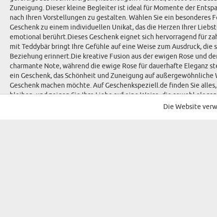
Zuneigung. Dieser kleine Begleiter ist ideal für Momente der Entsp
nach Ihren Vorstellungen zu gestalten. Wählen Sie ein besonderes F
Geschenk zu einem individuellen Unikat, das die Herzen Ihrer Liebs
emotional berührt.Dieses Geschenk eignet sich hervorragend für za
mit Teddybär bringt Ihre Gefühle auf eine Weise zum Ausdruck, die s
Beziehung erinnert.Die kreative Fusion aus der ewigen Rose und de
charmante Note, während die ewige Rose für dauerhafte Eleganz ste
ein Geschenk, das Schönheit und Zuneigung auf außergewöhnliche We
Geschenk machen möchte. Auf Geschenkspeziell.de finden Sie alles,
bleiben, und zeigen Sie Ihre Liebe auf eine Weise, die sowohl elega
Ihrer Wertschätzung. Verleihen Sie Ihren Geschenken eine persönliche
Die Website verw
MELDEN SIE SICH FÜR UNSEREN NEWSLETTER
GESCHENKE FÜR...
ANLÄSSE
GESCHENKE FÜR SIE
GEBURTSTAG
GESCHENKE FÜR FRAUEN
NAMENSTAG
GESCHENKE FÜR ELTERN
WEIHNACHTE