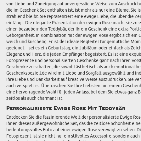
von Liebe und Zuneigung auf unvergessliche Weise zum Ausdruck bri
die im Geschenk Set enthalten ist, ist mehr als nur eine Blume. Sie i
strahlend bleibt. Sie repräsentiert eine ewige Liebe, die über die
einfängt. Die elegante Präsentation der ewigen Rose macht sie zu
einen bezaubernden Teddybär, der Ihrem Geschenk eine extra Portion 
Geborgenheit. In Kombination mit der ewigen Rose ergibt sich ein G
weich und kuschelig. Er ist der ideale Begleiter für gemütliche Mo
geeignet – sei es ein Geburtstag, ein Jubiläum oder einfach als Z
Eleganz und Herz, die jeden Empfänger begeistert. Es ist eine exqui
Fotoprezente und personalisierten Geschenke ganz nach Ihren Vorst
Geschenke zu schaffen, die sowohl ästhetisch als auch emotional b
Geschenkspeziell.de wird mit Liebe und Sorgfalt ausgewählt und in
Ihre Liebe und Dankbarkeit auf kreative Weise auszudrücken. Sie ve
auch verspielt ist.Überraschen Sie Ihre Liebsten mit einem Geschenk
eine hervorragende Wahl für jeden Anlass, bei dem Sie etwas ganz B
zeitlos als auch charmant ist.
Personalisierte Ewige Rose Mit Teddybär
Entdecken Sie die faszinierende Welt der personalisierte Ewige Ros
Ihnen dieses außergewöhnliche Set, das die zeitlose Schönheit einer
bedeutungsvolles Foto auf einer ewigen Rose verewigt zu sehen. Die
Fotoprezent ist sie nicht nur ein stilvolles Accessoire, sondern au