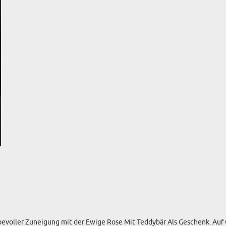
TASSEN
BESTSELLER
RT DES GESCHENKS
RN
evoller Zuneigung mit der Ewige Rose Mit Teddybär Als Geschenk. Auf G