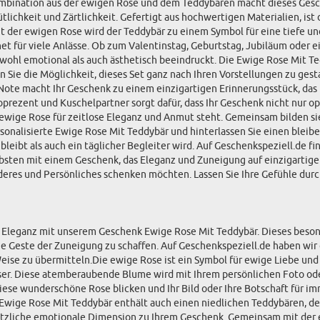
ombination aus der ewigen Rose und dem Teddybären macht dieses Gesch
lichkeit und Zärtlichkeit. Gefertigt aus hochwertigen Materialien, ist 
der ewigen Rose wird der Teddybär zu einem Symbol für eine tiefe un
net für viele Anlässe. Ob zum Valentinstag, Geburtstag, Jubiläum oder
wohl emotional als auch ästhetisch beeindruckt. Die Ewige Rose Mit Tedd
ie die Möglichkeit, dieses Set ganz nach Ihren Vorstellungen zu gesta
e Note macht Ihr Geschenk zu einem einzigartigen Erinnerungsstück, das
rezent und Kuschelpartner sorgt dafür, dass Ihr Geschenk nicht nur op
e ewige Rose für zeitlose Eleganz und Anmut steht. Gemeinsam bilden s
rsonalisierte Ewige Rose Mit Teddybär und hinterlassen Sie einen blei
leibt als auch ein täglicher Begleiter wird. Auf Geschenkspeziell.de f
bsten mit einem Geschenk, das Eleganz und Zuneigung auf einzigartige 
deres und Persönliches schenken möchten. Lassen Sie Ihre Gefühle durc
Eleganz mit unserem Geschenk Ewige Rose Mit Teddybär. Dieses besond
 Geste der Zuneigung zu schaffen. Auf Geschenkspeziell.de haben wir d
se zu übermitteln.Die ewige Rose ist ein Symbol für ewige Liebe und 
ser. Diese atemberaubende Blume wird mit Ihrem persönlichen Foto oder 
f diese wunderschöne Rose blicken und Ihr Bild oder Ihre Botschaft für 
 Ewige Rose Mit Teddybär enthält auch einen niedlichen Teddybären, de
ätzliche emotionale Dimension zu Ihrem Geschenk. Gemeinsam mit der e