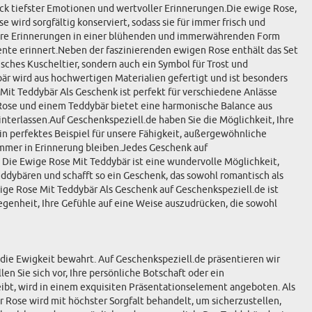
uck tiefster Emotionen und wertvoller Erinnerungen.Die ewige Rose,
e wird sorgfältig konserviert, sodass sie für immer frisch und
as Ihre Erinnerungen in einer blühenden und immerwährenden Form
nte erinnert.Neben der faszinierenden ewigen Rose enthält das Set
sches Kuscheltier, sondern auch ein Symbol für Trost und
bär wird aus hochwertigen Materialien gefertigt und ist besonders
Mit Teddybär Als Geschenk ist perfekt für verschiedene Anlässe
n Rose und einem Teddybär bietet eine harmonische Balance aus
interlassen.Auf Geschenkspeziell.de haben Sie die Möglichkeit, Ihre
in perfektes Beispiel für unsere Fähigkeit, außergewöhnliche
immer in Erinnerung bleiben.Jedes Geschenk auf
 Die Ewige Rose Mit Teddybär ist eine wundervolle Möglichkeit,
eddybären und schafft so ein Geschenk, das sowohl romantisch als
wige Rose Mit Teddybär Als Geschenk auf Geschenkspeziell.de ist
egenheit, Ihre Gefühle auf eine Weise auszudrücken, die sowohl
 die Ewigkeit bewahrt. Auf Geschenkspeziell.de präsentieren wir
n Sie sich vor, Ihre persönliche Botschaft oder ein
eibt, wird in einem exquisiten Präsentationselement angeboten. Als
er Rose wird mit höchster Sorgfalt behandelt, um sicherzustellen,