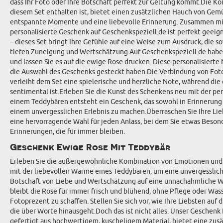
dass Ihr Foto oder Ihre Botschaft perfekt zur Geltung kommt.Die K
diesem Set enthalten ist, bietet einen zusätzlichen Hauch von Gemüt
entspannte Momente und eine liebevolle Erinnerung. Zusammen mit 
personalisierte Geschenk auf Geschenkspeziell.de ist perfekt geeig
– dieses Set bringt Ihre Gefühle auf eine Weise zum Ausdruck, die so
tiefen Zuneigung und Wertschätzung.Auf Geschenkspeziell.de haben S
und lassen Sie es auf die ewige Rose drucken. Diese personalisiert
die Auswahl des Geschenks gesteckt haben.Die Verbindung von Fotop
verleiht dem Set eine spielerische und herzliche Note, während di
sentimental ist.Erleben Sie die Kunst des Schenkens neu mit der pe
einem Teddybären entsteht ein Geschenk, das sowohl in Erinnerung b
einem unvergesslichen Erlebnis zu machen.Überraschen Sie Ihre Lie
eine hervorragende Wahl für jeden Anlass, bei dem Sie etwas Beson
Erinnerungen, die für immer bleiben.
Geschenk Ewige Rose Mit Teddybär
Erleben Sie die außergewöhnliche Kombination von Emotionen und 
mit der liebevollen Wärme eines Teddybären, um eine unvergessliche
Botschaft von Liebe und Wertschätzung auf eine unnachahmliche Wei
bleibt die Rose für immer frisch und blühend, ohne Pflege oder Was
Fotoprezent zu schaffen. Stellen Sie sich vor, wie Ihre Liebsten au
die über Worte hinausgeht.Doch das ist nicht alles. Unser Geschenk
gefertigt aus hochwertigem, kuscheligem Material, bietet eine zus