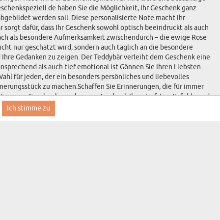
eschenkspeziell.de haben Sie die Möglichkeit, Ihr Geschenk ganz
bgebildet werden soll. Diese personalisierte Note macht Ihr
 sorgt dafür, dass Ihr Geschenk sowohl optisch beeindruckt als auch
nfach als besondere Aufmerksamkeit zwischendurch – die ewige Rose
nicht nur geschätzt wird, sondern auch täglich an die besondere
d Ihre Gedanken zu zeigen. Der Teddybär verleiht dem Geschenk eine
nsprechend als auch tief emotional ist.Gönnen Sie Ihren Liebsten
hl für jeden, der ein besonders persönliches und liebevolles
nnerungsstück zu machen.Schaffen Sie Erinnerungen, die für immer
ht nur ein Geschenk, sondern ein Ausdruck Ihrer tiefsten Gefühle und
.
Ich stimme zu
Anmelden
GESCHENKSPEZIELL
E
KONTAKT
FAQ
INFORMATIONEN ZUR