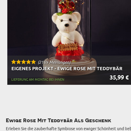
OPA
A
GESCHENKE FÜR
SCHWIEGERELTE
(2169 Meinungen)
EIGENES PROJEKT - EWIGE ROSE MIT TEDDYBÄR
35,99 €
LIEFERUNG AM MONTAG BEI IHNEN
Ewige Rose Mit Teddybär Als Geschenk
Erleben Sie die zauberhafte Symbiose von ewiger Schönheit und lieb