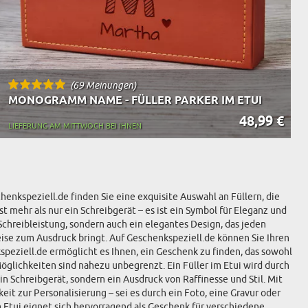
(69 Meinungen)
MONOGRAMM NAME - FÜLLER PARKER IM ETUI
48,99 €
LIEFERUNG AM MITTWOCH BEI IHNEN
henkspeziell.de finden Sie eine exquisite Auswahl an Füllern, die
t mehr als nur ein Schreibgerät – es ist ein Symbol für Eleganz und
 Schreibleistung, sondern auch ein elegantes Design, das jeden
eise zum Ausdruck bringt. Auf Geschenkspeziell.de können Sie Ihren
peziell.de ermöglicht es Ihnen, ein Geschenk zu finden, das sowohl
öglichkeiten sind nahezu unbegrenzt. Ein Füller im Etui wird durch
n Schreibgerät, sondern ein Ausdruck von Raffinesse und Stil. Mit
it zur Personalisierung – sei es durch ein Foto, eine Gravur oder
 Etui eignet sich hervorragend als Geschenk für verschiedene