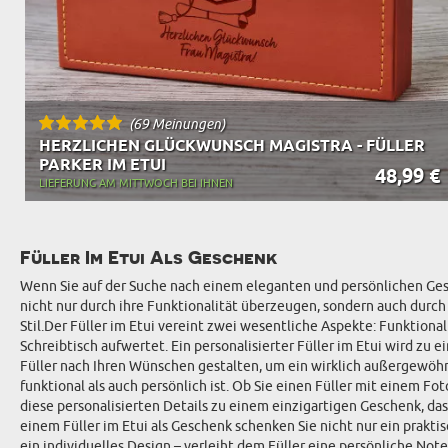
(69 Meinungen)
HERZLICHEN GLÜCKWUNSCH MAGISTRA - FÜLLER
PARKER IM ETUI
48,99 €
LIEFERUNG AM MITTWOCH BEI IHNEN
Füller Im Etui Als Geschenk
Wenn Sie auf der Suche nach einem eleganten und persönlichen Gesche
nicht nur durch ihre Funktionalität überzeugen, sondern auch durch i
Stil.Der Füller im Etui vereint zwei wesentliche Aspekte: Funktiona
Schreibtisch aufwertet. Ein personalisierter Füller im Etui wird z
Füller nach Ihren Wünschen gestalten, um ein wirklich außergewöhnl
funktional als auch persönlich ist. Ob Sie einen Füller mit einem 
diese personalisierten Details zu einem einzigartigen Geschenk, das
einem Füller im Etui als Geschenk schenken Sie nicht nur ein prakti
ein individuelles Design – verleiht dem Füller eine persönliche No