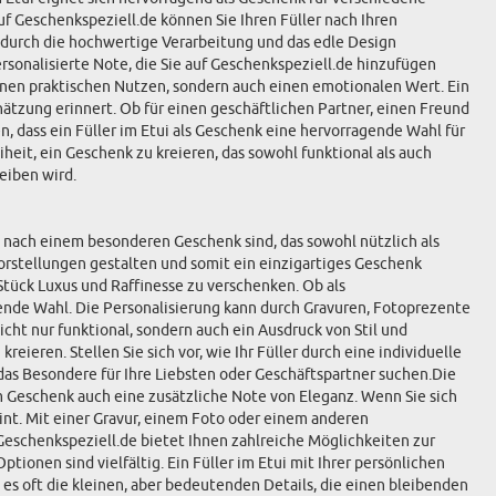
f Geschenkspeziell.de können Sie Ihren Füller nach Ihren
d durch die hochwertige Verarbeitung und das edle Design
personalisierte Note, die Sie auf Geschenkspeziell.de hinzufügen
einen praktischen Nutzen, sondern auch einen emotionalen Wert. Ein
ätzung erinnert. Ob für einen geschäftlichen Partner, einen Freund
, dass ein Füller im Etui als Geschenk eine hervorragende Wahl für
iheit, ein Geschenk zu kreieren, das sowohl funktional als auch
leiben wird.
che nach einem besonderen Geschenk sind, das sowohl nützlich als
 Vorstellungen gestalten und somit ein einzigartiges Geschenk
 Stück Luxus und Raffinesse zu verschenken. Ob als
ende Wahl. Die Personalisierung kann durch Gravuren, Fotoprezente
icht nur funktional, sondern auch ein Ausdruck von Stil und
ieren. Stellen Sie sich vor, wie Ihr Füller durch eine individuelle
das Besondere für Ihre Liebsten oder Geschäftspartner suchen.Die
m Geschenk auch eine zusätzliche Note von Eleganz. Wenn Sie sich
eint. Mit einer Gravur, einem Foto oder einem anderen
 Geschenkspeziell.de bietet Ihnen zahlreiche Möglichkeiten zur
ionen sind vielfältig. Ein Füller im Etui mit Ihrer persönlichen
es oft die kleinen, aber bedeutenden Details, die einen bleibenden