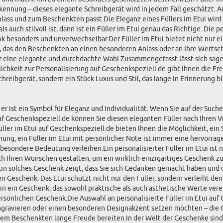
nnung – dieses elegante Schreibgerät wird in jedem Fall geschätzt. Au
Anlass und zum Beschenkten passt.Die Eleganz eines Füllers im Etui wir
 auch stilvoll ist, dann ist ein Füller im Etui genau das Richtige. Die 
nk besonders und unverwechselbar.Der Füller im Etui bietet nicht nur 
, das den Beschenkten an einen besonderen Anlass oder an Ihre Wertsch
er eine elegante und durchdachte Wahl.Zusammengefasst lässt sich sagen
lichkeit zur Personalisierung auf Geschenkspeziell.de gibt Ihnen die Fre
Schreibgerät, sondern ein Stück Luxus und Stil, das lange in Erinnerung b
t – er ist ein Symbol für Eleganz und Individualität. Wenn Sie auf der Su
. Auf Geschenkspeziell.de können Sie diesen eleganten Füller nach Ihren
Füller im Etui auf Geschenkspeziell.de bieten Ihnen die Möglichkeit, ein
g, ein Füller im Etui mit persönlicher Note ist immer eine hervorrag
besondere Bedeutung verleihen.Ein personalisierter Füller im Etui ist n
Ihren Wünschen gestalten, um ein wirklich einzigartiges Geschenk zu kre
Ein solches Geschenk zeigt, dass Sie sich Gedanken gemacht haben und 
 Geschenk. Das Etui schützt nicht nur den Füller, sondern verleiht de
ie in ein Geschenk, das sowohl praktische als auch ästhetische Werte ver
ersönlichen Geschenk.Die Auswahl an personalisierte Füller im Etui auf
ngravieren oder einen besonderen Designakzent setzen möchten – die Opt
dem Beschenkten lange Freude bereiten.In der Welt der Geschenke sind 