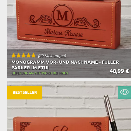
OPA
A
GESCHENKE FÜR
SCHWIEGERELTE
(69 Meinungen)
MONOGRAMM VOR- UND NACHNAME - FÜLLER
PARKER IM ETUI
48,99 €
LIEFERUNG AM MITTWOCH BEI IHNEN
BESTSELLER