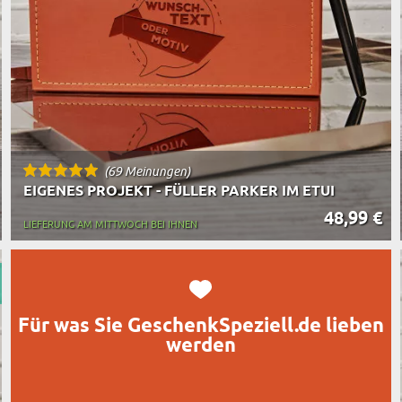
TASSE MIT UNTERSETZER
RT DES GESCHENKS
RN
(69 Meinungen)
EIGENES PROJEKT - FÜLLER PARKER IM ETUI
48,99 €
LIEFERUNG AM MITTWOCH BEI IHNEN
Für was Sie GeschenkSpeziell.de lieben
werden