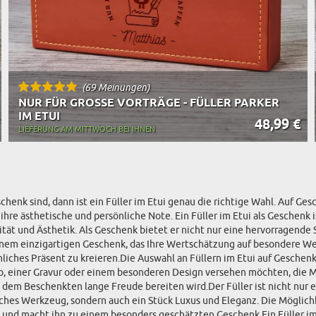
(69 Meinungen)
NUR FÜR GROSSE VORTRÄGE - FÜLLER PARKER I
M ETUI
48,99 €
LIEFERUNG AM MITTWOCH BEI IHNEN
nk sind, dann ist ein Füller im Etui genau die richtige Wahl. Auf Gesc
hre ästhetische und persönliche Note. Ein Füller im Etui als Geschenk is
lität und Ästhetik. Als Geschenk bietet er nicht nur eine hervorragende
u einem einzigartigen Geschenk, das Ihre Wertschätzung auf besondere W
iches Präsent zu kreieren.Die Auswahl an Füllern im Etui auf Geschenks
Foto, einer Gravur oder einem besonderen Design versehen möchten, die M
 dem Beschenkten lange Freude bereiten wird.Der Füller ist nicht nur ei
sches Werkzeug, sondern auch ein Stück Luxus und Eleganz. Die Möglichke
te und macht ihn zu einem besonders geschätzten Geschenk.Ein Füller im