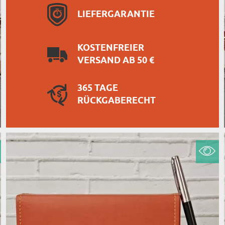
LIEFERGARANTIE
KOSTENFREIER
VERSAND AB 50 €
365 TAGE
RÜCKGABERECHT