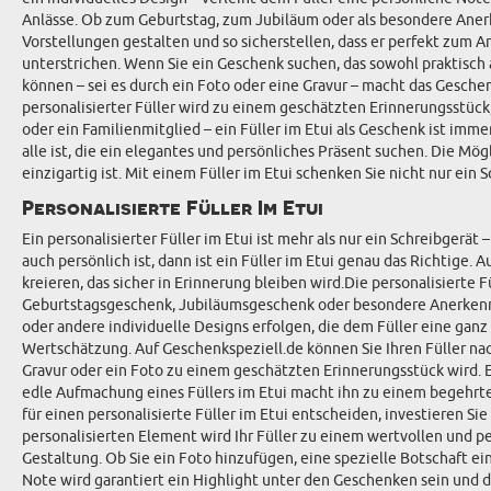
Anlässe. Ob zum Geburtstag, zum Jubiläum oder als besondere Anerke
Vorstellungen gestalten und so sicherstellen, dass er perfekt zum 
unterstrichen. Wenn Sie ein Geschenk suchen, das sowohl praktisch als
können – sei es durch ein Foto oder eine Gravur – macht das Gesche
personalisierter Füller wird zu einem geschätzten Erinnerungsstück
oder ein Familienmitglied – ein Füller im Etui als Geschenk ist imm
alle ist, die ein elegantes und persönliches Präsent suchen. Die Mög
einzigartig ist. Mit einem Füller im Etui schenken Sie nicht nur ein 
Personalisierte Füller Im Etui
Ein personalisierter Füller im Etui ist mehr als nur ein Schreibgerä
auch persönlich ist, dann ist ein Füller im Etui genau das Richtige
kreieren, das sicher in Erinnerung bleiben wird.Die personalisierte 
Geburtstagsgeschenk, Jubiläumsgeschenk oder besondere Anerkennun
oder andere individuelle Designs erfolgen, die dem Füller eine ganz 
Wertschätzung. Auf Geschenkspeziell.de können Sie Ihren Füller nach 
Gravur oder ein Foto zu einem geschätzten Erinnerungsstück wird. 
edle Aufmachung eines Füllers im Etui macht ihn zu einem begehrten
für einen personalisierte Füller im Etui entscheiden, investieren S
personalisierten Element wird Ihr Füller zu einem wertvollen und p
Gestaltung. Ob Sie ein Foto hinzufügen, eine spezielle Botschaft ei
Note wird garantiert ein Highlight unter den Geschenken sein und 