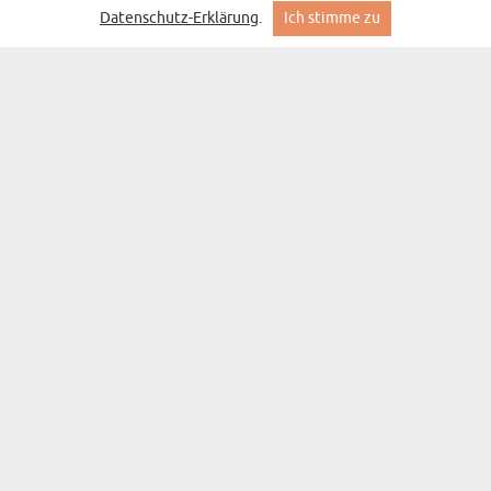
FRAU NICHT VON DIESER WELT -
Datenschutz-Erklärung
.
Ich stimme zu
(8 Meinungen)
SCHMUCKKÄSTCHEN MIT EWIGEN ROSEN
24,99 €
Lieferung am Mittwoch bei Ihnen
DU BIST DIE BESTE - SCHMUCKKÄSTCHEN MIT