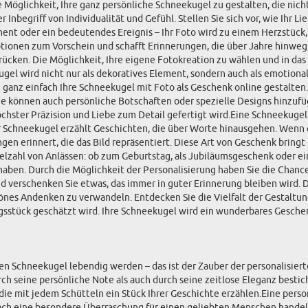
 Möglichkeit, Ihre ganz persönliche Schneekugel zu gestalten, die nich
 Inbegriff von Individualität und Gefühl. Stellen Sie sich vor, wie Ihr
t oder ein bedeutendes Ereignis – Ihr Foto wird zu einem Herzstück, 
tionen zum Vorschein und schafft Erinnerungen, die über Jahre hinweg
ücken. Die Möglichkeit, Ihre eigene Fotokreation zu wählen und in das 
eekugel wird nicht nur als dekoratives Element, sondern auch als emotio
ganz einfach Ihre Schneekugel mit Foto als Geschenk online gestalten. 
e können auch persönliche Botschaften oder spezielle Designs hinzufü
öchster Präzision und Liebe zum Detail gefertigt wird.Eine Schneekugel
 Schneekugel erzählt Geschichten, die über Worte hinausgehen. Wenn 
ngen erinnert, die das Bild repräsentiert. Diese Art von Geschenk brin
elzahl von Anlässen: ob zum Geburtstag, als Jubiläumsgeschenk oder einf
haben. Durch die Möglichkeit der Personalisierung haben Sie die Chance
d verschenken Sie etwas, das immer in guter Erinnerung bleiben wird. 
es Andenken zu verwandeln. Entdecken Sie die Vielfalt der Gestaltungs
ngsstück geschätzt wird. Ihre Schneekugel wird ein wunderbares Gesche
arten Schneekugel lebendig werden – das ist der Zauber der personalisie
ch seine persönliche Note als auch durch seine zeitlose Eleganz bestich
e mit jedem Schütteln ein Stück Ihrer Geschichte erzählen.Eine person
nfach eine besondere Überraschung für einen geliebten Menschen handel