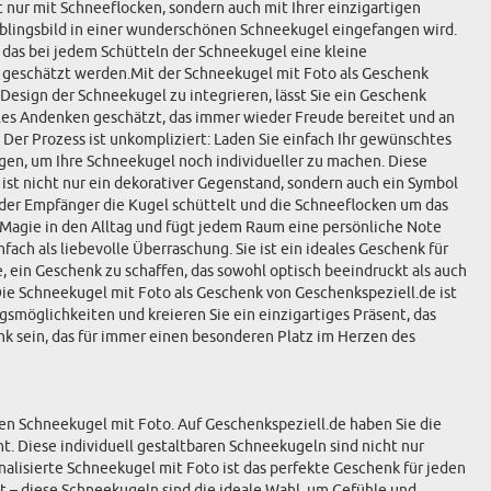
t nur mit Schneeflocken, sondern auch mit Ihrer einzigartigen
 Lieblingsbild in einer wunderschönen Schneekugel eingefangen wird.
das bei jedem Schütteln der Schneekugel eine kleine
 geschätzt werden.Mit der Schneekugel mit Foto als Geschenk
Design der Schneekugel zu integrieren, lässt Sie ein Geschenk
nales Andenken geschätzt, das immer wieder Freude bereitet und an
Der Prozess ist unkompliziert: Laden Sie einfach Ihr gewünschtes
gen, um Ihre Schneekugel noch individueller zu machen. Diese
 ist nicht nur ein dekorativer Gegenstand, sondern auch ein Symbol
der Empfänger die Kugel schüttelt und die Schneeflocken um das
gt Magie in den Alltag und fügt jedem Raum eine persönliche Note
ach als liebevolle Überraschung. Sie ist ein ideales Geschenk für
, ein Geschenk zu schaffen, das sowohl optisch beeindruckt als auch
Die Schneekugel mit Foto als Geschenk von Geschenkspeziell.de ist
möglichkeiten und kreieren Sie ein einzigartiges Präsent, das
nk sein, das für immer einen besonderen Platz im Herzen des
rten Schneekugel mit Foto. Auf Geschenkspeziell.de haben Sie die
t. Diese individuell gestaltbaren Schneekugeln sind nicht nur
alisierte Schneekugel mit Foto ist das perfekte Geschenk für jeden
t – diese Schneekugeln sind die ideale Wahl, um Gefühle und