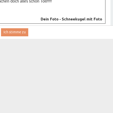
chen doch alles schon Toll!!!!!
Dein Foto - Schneekugel mit Foto
Ich stimme zu
Anmelden
GESCHENKSPEZIELL
E
KONTAKT
FAQ
INFORMATIONEN ZUR
LIEFERUNG
ALLGEMEINE
GESCHÄFTSBEDINGUNGEN
DATENSCHUTZ