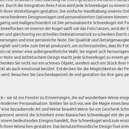
ren. Durch die Integration Ihres Fotos wird jede Schneekugel zu einem 
h Ihren Vorstellungen gestalten. Die einfache Handhabung unseres Onli
 verschiedenen Designvorlagen und personalisierten Optionen können S
nzigartig und maßgeschneidert ist.Die personalisierte Schneekugel mit Fo
eeflocken im Inneren der Kugel sanft um das Foto tanzen, wird der Em
hlen und gleichzeitig ein stilvolles Dekorationsstück zu schenken.Durc
nerungen und eine persönliche Note. Die Qualität und Detailgenauigkei
orgfalt und Liebe zum Detail produziert, um sicherzustellen, dass Ihr 
 Foto ist immer eine außergewöhnliche Wahl. Sie eignet sich hervorrag
her Note und ästhetischem Design macht jede Schneekugel zu einem ge
henken Sie nicht nur ein schönes Objekt, sondern auch ein Stück Ihrer 
kt als auch emotional berührt. Entdecken Sie die Möglichkeiten der Per
wird. Besuchen Sie Geschenkspeziell.de und gestalten Sie Ihre ganz pe
ück – sie ist ein Fenster zu Erinnerungen, die auf wunderbare Weise ei
moderner Personalisation. Stellen Sie sich vor, wie die Magie eines b
uf eine bezaubernde Art und Weise bewahrt.Wenn Sie ein Geschenk Schne
rezent vereint die Schönheit einer klassischen Schneekugel mit der per
einem bedeutenden Ereignis handelt, Ihre Schneekugel wird zum einzig
h Ihren Wünschen gestalten. Das benutzerfreundliche Design-Tool ermög