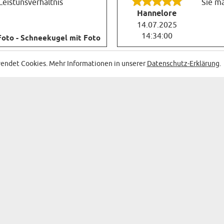
Leistunsverhältnis
Sie ma
Hannelore
14.07.2025
14:34:00
Foto - Schneekugel mit Foto
endet Cookies. Mehr Informationen in unserer
Datenschutz-Erklärung
.
 MIT DEN BESTEN SONDERANGEBOTEN AN
GESCHENKE
KATEGORIEN DER GESCHENK
WANDDEKO
BAR & WEIN
N
SOUVENIRS
TASSEN
KÜCHENZUBEHÖR