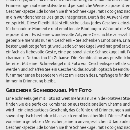
Erinnerungen auf eine stilvolle und persönliche Weise zu präsentie
Geschenkspeziell.de können Sie Ihre Schneekugel mit Foto ganz nac
in ein wunderschönes Design zu integrieren. Durch die Auswahl von
entspricht. Diese Flexibilität stellt sicher, dass jedes Geschenk ei
für besondere Momente und emotionale Bindungen. Während die Schn
repräsentiert. Es ist eine wundervolle Art, eine Geschichte zu erzä
geben Sie mehr als nur ein Geschenk – Sie schenken Emotionen, Erin
bester Qualität gefertigt wird. Jede Schneekugel wird mit großer S
einfach als liebevolle Geste, eine personalisierte Schneekugel mit
charmante Dekoration für Zuhause. Die Kombination aus persönlic
bereitet.Mit einer Schneekugel mit Foto von Geschenkspeziell.de sc
werden und schaffen Sie ein Geschenk, das sowohl optisch beeindruc
für immer einen besonderen Platz im Herzen des Empfängers finden 
immer in Erinnerung bleibt.
Geschenk Schneekugel Mit Foto
Eine Schneekugel mit Foto ist weit mehr als nur ein dekoratives St
finden Sie die perfekte Kombination aus traditionellem Charme und 
wird – ein einzigartiges Geschenk, das Gefühle und Erinnerungen a
sowohl optisch beeindruckt als auch emotional berührt. Dieses Fotop
von einem geliebten Menschen, einem unvergesslichen Urlaub oder 
Geschenkspeziell.de können Sie Ihre Schneekugel mit Foto ganz nac