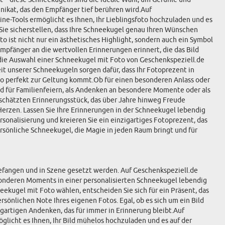
Unikat, das den Empfänger tief berühren wird.Auf
ne-Tools ermöglicht es Ihnen, Ihr Lieblingsfoto hochzuladen und es
ie sicherstellen, dass Ihre Schneekugel genau Ihren Wünschen
to ist nicht nur ein ästhetisches Highlight, sondern auch ein Symbol
pfänger an die wertvollen Erinnerungen erinnert, die das Bild
h die Auswahl einer Schneekugel mit Foto von Geschenkspeziell.de
t unserer Schneekugeln sorgen dafür, dass Ihr Fotoprezent in
Foto perfekt zur Geltung kommt.Ob für einen besonderen Anlass oder
end für Familienfeiern, als Andenken an besondere Momente oder als
schätzten Erinnerungsstück, das über Jahre hinweg Freude
Herzen. Lassen Sie Ihre Erinnerungen in der Schneekugel lebendig
sonalisierung und kreieren Sie ein einzigartiges Fotoprezent, das
rsönliche Schneekugel, die Magie in jeden Raum bringt und für
ngefangen und in Szene gesetzt werden. Auf Geschenkspeziell.de
esonderen Moments in einer personalisierten Schneekugel lebendig
ekugel mit Foto wählen, entscheiden Sie sich für ein Präsent, das
sönlichen Note Ihres eigenen Fotos. Egal, ob es sich um ein Bild
artigen Andenken, das für immer in Erinnerung bleibt.Auf
licht es Ihnen, Ihr Bild mühelos hochzuladen und es auf der