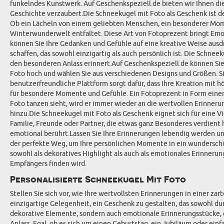
funkelndes Kunstwerk. Auf Geschenkspeziell.de bieten wir Ihnen die
Geschichte verzaubert.Die Schneekugel mit Foto als Geschenk ist der
Ob ein Lächeln von einem geliebten Menschen, ein besonderer Momen
Winterwunderwelt entfaltet. Diese Art von Fotoprezent bringt Emo
können Sie Ihre Gedanken und Gefühle auf eine kreative Weise ausdr
schaffen, das sowohl einzigartig als auch persönlich ist. Die Schn
den besonderen Anlass erinnert.Auf Geschenkspeziell.de können Sie 
Foto hoch und wählen Sie aus verschiedenen Designs und Größen. Si
benutzerfreundliche Plattform sorgt dafür, dass Ihre Kreation mit h
für besondere Momente und Gefühle. Ein Fotoprezent in Form einer
Foto tanzen sieht, wird er immer wieder an die wertvollen Erinneru
hinzu.Die Schneekugel mit Foto als Geschenk eignet sich für eine Vi
Familie, Freunde oder Partner, die etwas ganz Besonderes verdient 
emotional berührt.Lassen Sie Ihre Erinnerungen lebendig werden un
der perfekte Weg, um Ihre persönlichen Momente in ein wunderschön
sowohl als dekoratives Highlight als auch als emotionales Erinneru
Empfängers finden wird.
Personalisierte Schneekugel Mit Foto
Stellen Sie sich vor, wie Ihre wertvollsten Erinnerungen in einer z
einzigartige Gelegenheit, ein Geschenk zu gestalten, das sowohl dur
dekorative Elemente, sondern auch emotionale Erinnerungsstücke, di
Anlass. Egal, ob es sich um einen Geburtstag, ein Jubiläum oder ei