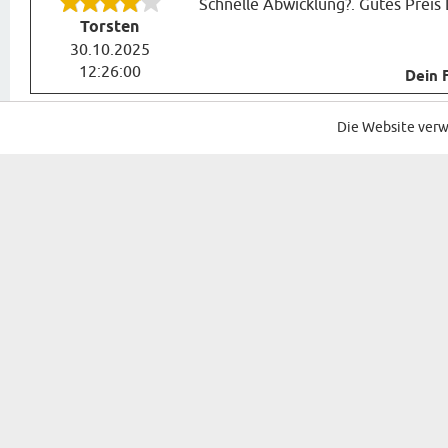
Schnelle Abwicklung?. Gutes Preis 
Torsten
30.10.2025
12:26:00
Dein 
Die Website verw
MELDEN SIE SICH FÜR UNSEREN NEWSLETTER
GESCHENKE FÜR...
ANLÄSSE
GESCHENKE FÜR SIE
GEBURTSTAG
GESCHENKE FÜR FRAUEN
NAMENSTAG
GESCHENKE FÜR ELTERN
WEIHNACHTE
GESCHENKE FÜR GROSSELTERN
NIKOLAUS
GESCHENKE FÜR SCHWIEGERELTERN
OSTERN
GESCHENKE FÜR IHN
EINWEIHUNG