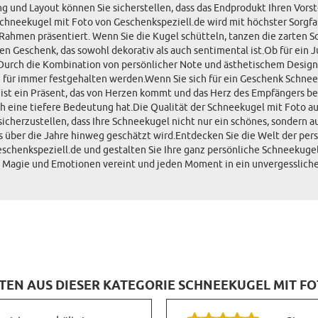
und Layout können Sie sicherstellen, dass das Endprodukt Ihren Vorstel
chneekugel mit Foto von Geschenkspeziell.de wird mit höchster Sorgfalt
Rahmen präsentiert. Wenn Sie die Kugel schütteln, tanzen die zarten 
 Geschenk, das sowohl dekorativ als auch sentimental ist.Ob für ein 
. Durch die Kombination von persönlicher Note und ästhetischem Design
e für immer festgehalten werden.Wenn Sie sich für ein Geschenk Schnee
 ist ein Präsent, das von Herzen kommt und das Herz des Empfängers ber
ch eine tiefere Bedeutung hat.Die Qualität der Schneekugel mit Foto au
 sicherzustellen, dass Ihre Schneekugel nicht nur ein schönes, sondern 
 über die Jahre hinweg geschätzt wird.Entdecken Sie die Welt der pers
chenkspeziell.de und gestalten Sie Ihre ganz persönliche Schneekugel
as Magie und Emotionen vereint und jeden Moment in ein unvergessliche
N AUS DIESER KATEGORIE SCHNEEKUGEL MIT FO