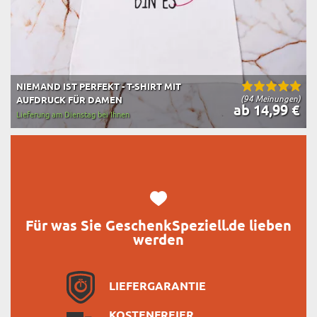
NIEMAND IST PERFEKT - T-SHIRT MIT
(94 Meinungen)
AUFDRUCK FÜR DAMEN
ab 14,99 €
Lieferung am Dienstag bei Ihnen
Für was Sie GeschenkSpeziell.de lieben
werden
LIEFERGARANTIE
KOSTENFREIER