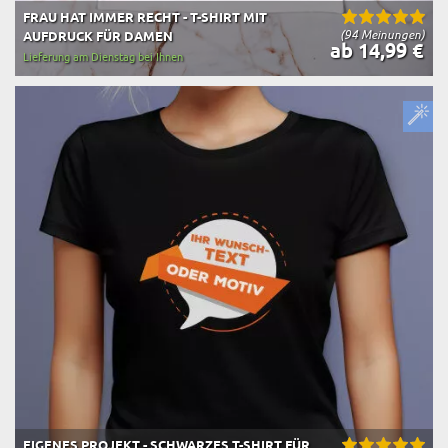
FRAU HAT IMMER RECHT - T-SHIRT MIT
(94 Meinungen)
AUFDRUCK FÜR DAMEN
ab 14,99 €
Lieferung am Dienstag bei Ihnen
EIGENES PROJEKT - SCHWARZES T-SHIRT FÜR