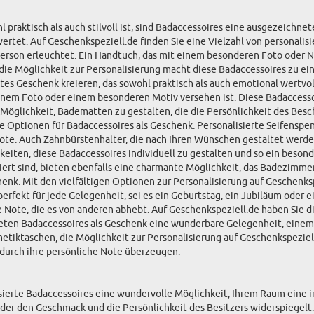
aktisch als auch stilvoll ist, sind Badaccessoires eine ausgezeichnet
rtet. Auf Geschenkspeziell.de finden Sie eine Vielzahl von personalisi
 Person erleuchtet. Ein Handtuch, das mit einem besonderen Foto oder Na
, die Möglichkeit zur Personalisierung macht diese Badaccessoires zu 
es Geschenk kreieren, das sowohl praktisch als auch emotional wertvol
 einem Foto oder einem besonderen Motiv versehen ist. Diese Badaccesso
Möglichkeit, Badematten zu gestalten, die die Persönlichkeit des Be
le Optionen für Badaccessoires als Geschenk. Personalisierte Seifens
ote. Auch Zahnbürstenhalter, die nach Ihren Wünschen gestaltet werden 
keiten, diese Badaccessoires individuell zu gestalten und so ein bes
rt sind, bieten ebenfalls eine charmante Möglichkeit, das Badezimmer 
enk. Mit den vielfältigen Optionen zur Personalisierung auf Geschenksp
 perfekt für jede Gelegenheit, sei es ein Geburtstag, ein Jubiläum oder
ote, die es von anderen abhebt. Auf Geschenkspeziell.de haben Sie die 
ieten Badaccessoires als Geschenk eine wunderbare Gelegenheit, einem
iktaschen, die Möglichkeit zur Personalisierung auf Geschenkspeziell
h durch ihre persönliche Note überzeugen.
ierte Badaccessoires eine wundervolle Möglichkeit, Ihrem Raum eine in
 den Geschmack und die Persönlichkeit des Besitzers widerspiegelt. A