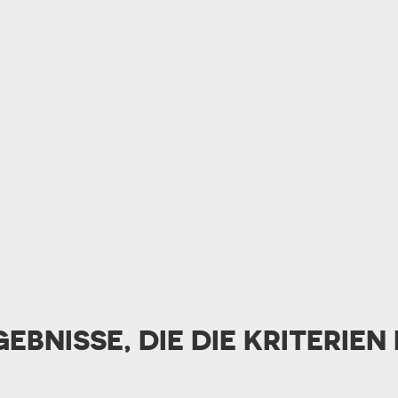
TASSE MIT UNTERSETZER
RT DES GESCHENKS
RN
GEBNISSE, DIE DIE KRITERIEN