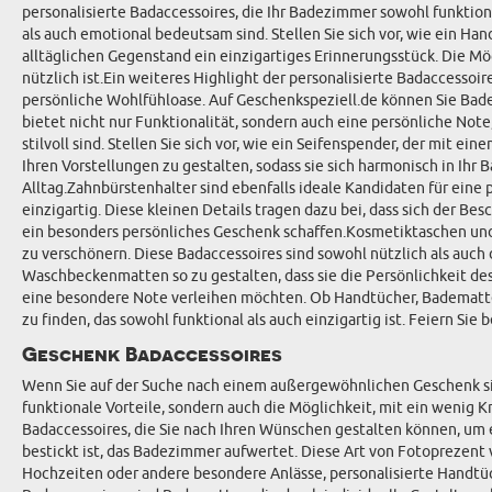
personalisierte Badaccessoires, die Ihr Badezimmer sowohl funktiona
als auch emotional bedeutsam sind. Stellen Sie sich vor, wie ein 
alltäglichen Gegenstand ein einzigartiges Erinnerungsstück. Die Mö
nützlich ist.Ein weiteres Highlight der personalisierte Badaccesso
persönliche Wohlfühloase. Auf Geschenkspeziell.de können Sie Bade
bietet nicht nur Funktionalität, sondern auch eine persönliche Note,
stilvoll sind. Stellen Sie sich vor, wie ein Seifenspender, der mit 
Ihren Vorstellungen zu gestalten, sodass sie sich harmonisch in Ih
Alltag.Zahnbürstenhalter sind ebenfalls ideale Kandidaten für ein
einzigartig. Diese kleinen Details tragen dazu bei, dass sich der 
ein besonders persönliches Geschenk schaffen.Kosmetiktaschen und
zu verschönern. Diese Badaccessoires sind sowohl nützlich als auch
Waschbeckenmatten so zu gestalten, dass sie die Persönlichkeit de
eine besondere Note verleihen möchten. Ob Handtücher, Badematten
zu finden, das sowohl funktional als auch einzigartig ist. Feiern Si
Geschenk Badaccessoires
Wenn Sie auf der Suche nach einem außergewöhnlichen Geschenk sind,
funktionale Vorteile, sondern auch die Möglichkeit, mit ein wenig K
Badaccessoires, die Sie nach Ihren Wünschen gestalten können, um e
bestickt ist, das Badezimmer aufwertet. Diese Art von Fotoprezent 
Hochzeiten oder andere besondere Anlässe, personalisierte Handtüc