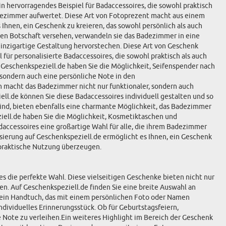
in hervorragendes Beispiel für Badaccessoires, die sowohl praktisch
Badezimmer aufwertet. Diese Art von Fotoprezent macht aus einem
Ihnen, ein Geschenk zu kreieren, das sowohl persönlich als auch
iven Botschaft versehen, verwandeln sie das Badezimmer in eine
einzigartige Gestaltung hervorstechen. Diese Art von Geschenk
 für personalisierte Badaccessoires, die sowohl praktisch als auch
uf Geschenkspeziell.de haben Sie die Möglichkeit, Seifenspender nach
 sondern auch eine persönliche Note in den
en macht das Badezimmer nicht nur funktionaler, sondern auch
ell.de können Sie diese Badaccessoires individuell gestalten und so
nd, bieten ebenfalls eine charmante Möglichkeit, das Badezimmer
ziell.de haben Sie die Möglichkeit, Kosmetiktaschen und
accessoires eine großartige Wahl für alle, die ihrem Badezimmer
ierung auf Geschenkspeziell.de ermöglicht es Ihnen, ein Geschenk
nd praktische Nutzung überzeugen.
s die perfekte Wahl. Diese vielseitigen Geschenke bieten nicht nur
sen. Auf Geschenkspeziell.de finden Sie eine breite Auswahl an
ie ein Handtuch, das mit einem persönlichen Foto oder Namen
dividuelles Erinnerungsstück. Ob für Geburtstagsfeiern,
 Note zu verleihen.Ein weiteres Highlight im Bereich der Geschenk