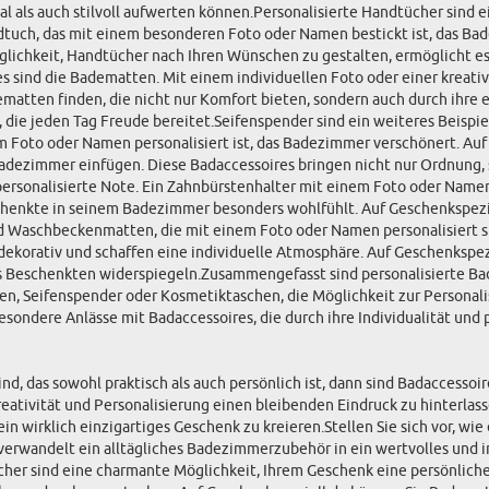
l als auch stilvoll aufwerten können.Personalisierte Handtücher sind e
Handtuch, das mit einem besonderen Foto oder Namen bestickt ist, das 
glichkeit, Handtücher nach Ihren Wünschen zu gestalten, ermöglicht es 
ires sind die Badematten. Mit einem individuellen Foto oder einer kreat
matten finden, die nicht nur Komfort bieten, sondern auch durch ihre 
 die jeden Tag Freude bereitet.Seifenspender sind ein weiteres Beispiel
einem Foto oder Namen personalisiert ist, das Badezimmer verschönert. A
r Badezimmer einfügen. Diese Badaccessoires bringen nicht nur Ordnung,
e personalisierte Note. Ein Zahnbürstenhalter mit einem Foto oder Nam
Beschenkte in seinem Badezimmer besonders wohlfühlt. Auf Geschenkspezi
 Waschbeckenmatten, die mit einem Foto oder Namen personalisiert si
 dekorativ und schaffen eine individuelle Atmosphäre. Auf Geschenkspe
s Beschenkten widerspiegeln.Zusammengefasst sind personalisierte Bad
, Seifenspender oder Kosmetiktaschen, die Möglichkeit zur Personalis
e besondere Anlässe mit Badaccessoires, die durch ihre Individualität u
 das sowohl praktisch als auch persönlich ist, dann sind Badaccessoire
reativität und Personalisierung einen bleibenden Eindruck zu hinterlas
in wirklich einzigartiges Geschenk zu kreieren.Stellen Sie sich vor, w
verwandelt ein alltägliches Badezimmerzubehör in ein wertvolles und in
her sind eine charmante Möglichkeit, Ihrem Geschenk eine persönliche