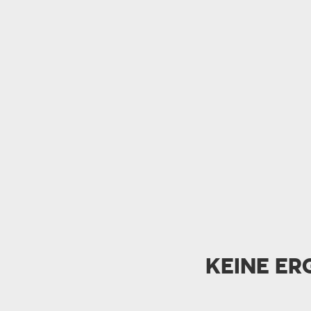
OPA
A
GESCHENKE FÜR
SCHWIEGERELTE
KEINE ER