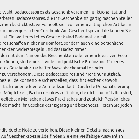
e Wahl. Badaccessoires als Geschenk vereinen Funktionalität und
erbaren Badaccessoires, die Ihr Geschenk einzigartig machen.Stellen
men bestickt ist, verwandelt sich von einem alltäglichen Artikel in
einem unvergesslichen Geschenk. Auf Geschenkspeziell.de können Sie
l ist.Ein weiteres tolles Geschenk sind Badematten mit
ires schaffen nicht nur Komfort, sondern auch eine persönliche
schenkten widerspiegeln und das Badezimmer
pender mit dem Namen des Beschenkten oder einem kreativen Foto
können, sind eine stilvolle und praktische Ergänzung für jedes
onderes Geschenk zu schaffen.Waschbeckenmatten oder
zu verschönern. Diese Badaccessoires sind nicht nur nützlich,
eziell.de können Sie sicherstellen, dass Ihr Geschenk sowohl
 einfach nur eine kleine Aufmerksamkeit. Durch die Personalisierung
Möglichkeit, Badaccessoires zu finden, die nicht nur nützlich sind,
 geliebten Menschen etwas Praktisches und zugleich Persönliches
.de macht Ihr Geschenk einzigartig und besonders. Feiern Sie jeden
dividuelle Note zu verleihen. Diese kleinen Details machen aus
uf Geschenkspeziell.de finden Sie eine vielfältige Auswahl an