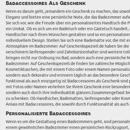
Badaccessoires Als Geschenk
Wenn es darum geht, jemandem ein Geschenk zu machen, das sowohl pr
Eleganz und bieten eine persönliche Note, die das Badezimmer aufwe
Sie sich vor, wie die Freude über ein personalisiertes Handtuch die
ein Unikat. Ob es sich um ein Badetuch oder ein Gästetuch handelt
Handtücher nach Ihren Wünschen gestalten und so ein personalisiert
individuellem Design. Stellen Sie sich eine Badematte vor, die mit
Atmosphäre im Badezimmer. Auf Geschenkspeziell.de haben Sie die 
verschönern.Seifenspender und Zahnbürstenhalter sind weitere tol
bringen nicht nur Ordnung ins Bad, sondern auch eine persönliche N
Badezimmer. Auf Geschenkspeziell.de finden Sie zahlreiche Möglich
Kosmetiktaschen, die mit einem Foto oder einem Namen personalisie
sondern auch dekorativ und erinnern täglich an das besondere Gesch
funktional als auch einzigartig ist.Badaccessoires als Geschenk sind
mit Fotos oder Namen verleihen Sie Ihrem Geschenk eine besondere N
sondern auch durch ihre Individualität glänzen.Zusammengefasst b
zu schenken. Ob Handtücher, Badematten, Seifenspender oder Kosmet
Anlass mit Badaccessoires, die sowohl durch Funktionalität als auc
Personalisierte Badaccessoires
Wenn es um die Gestaltung eines Badezimmers geht, sind personalis
einem gewöhnlichen Badezimmer einen persönlichen Rückzugsort, der