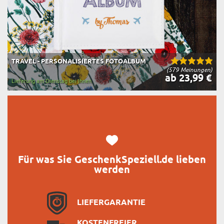
TRAVEL - PERSONALISIERTES FOTOALBUM
(579 Meinungen)
ab 23,99 €
Lieferung am Dienstag bei Ihnen
Für was Sie GeschenkSpeziell.de lieben
werden
LIEFERGARANTIE
KOSTENFREIER