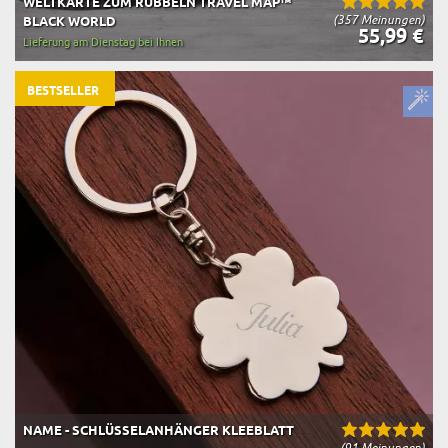
WELTKARTE ZUM RUBBELN TRAVEL MAP™
(357 Meinungen)
BLACK WORLD
55,99 €
Lieferung am Dienstag bei Ihnen
BESTSELLER
NAME - SCHLÜSSELANHÄNGER KLEEBLATT
(91 Meinungen)