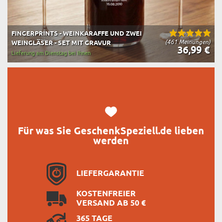
FINGERPRINTS - WEINKARAFFE UND ZWEI
(461 Meinungen)
WEINGLÄSER - SET MIT GRAVUR
36,99 €
Lieferung am Dienstag bei Ihnen
Für was Sie GeschenkSpeziell.de lieben
werden
LIEFERGARANTIE
KOSTENFREIER
VERSAND AB 50 €
365 TAGE