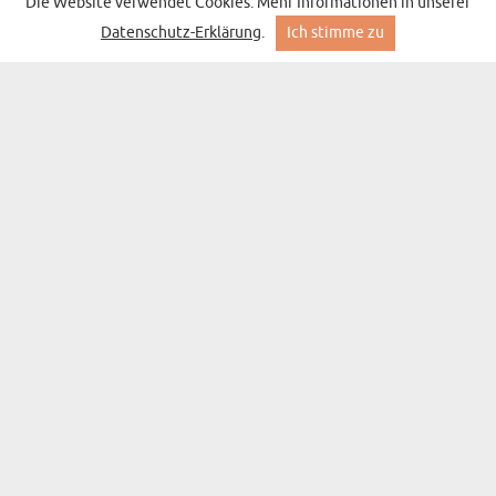
Die Website verwendet Cookies. Mehr Informationen in unserer
BESTSELLER
Datenschutz-Erklärung
.
Ich stimme zu
ENTSPANNT VERLIEBT - DECKE MIT STICKEREI
(936 Meinungen)
39,99 €
Lieferung am Dienstag bei Ihnen
BESTSELLER