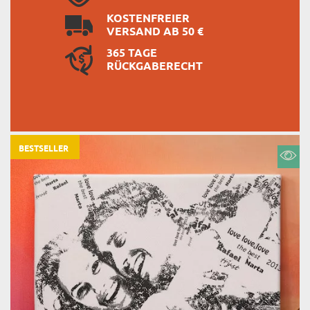
KOSTENFREIER
VERSAND AB 50 €
365 TAGE
RÜCKGABERECHT
BESTSELLER