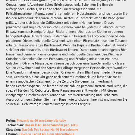
besonderen Botschaft graviert, werden diese Gläser zu seinem ganz persönlichen
Genussmoment.Abenteuerliches Erlebnisgeschenk: Schenken Sie ihm ein
aufregendes Erlebnis, das er so schnell nicht vergessen wird. Ob
Fallschirmspringen, Rennwagen fahren oder ein Hubschrauberrundflug - lassen Sie
ihn den Adrenalinkick spüren.Personalisiertes Grillbesteck: Wenn Ihr Papa gerne
grillt, wird er sich über ein Grillbesteck mit seinem Namen freuen. Dieses
praktische und zugleich persönliche Geschenk wird bei jedem Grillabenteuer zum
Einsatz kommen.Handgefertigter Bilderrahmen: Überraschen Sie ihn mit einem
handgefertigten Bilderrahmen, in dem Sie ein besonderes Foto von Ihnen beiden
platzieren. Dieses individuelle Geschenk wird einen Ehrenplatz in seinem Zuhause
erhalten.Personalisiertes Bierbrauset: Wenn Ihr Papa ein Bierliebhaber ist, wird er
sich über ein personalisiertes Bierbrauset freuen. Damit kann er sein eigenes Bier
brauen und genießen - eine originelle und individuelle Geschenkidee.Wellness-
Gutschein: Schenken Sie ihm Entspannung und Erholung mit einem Wellness-
Gutschein. Ob eine Massage, ein Saunabesuch oder eine Spa-Behandlung - lassen
Sie ihn verwöhnen und den Stress des Alltags vergessen.Personalisierte Wanduhr:
Eine Wanduhr mit einer persönlichen Gravur wird ein Blickfang in jedem Raum
sein. Gestalten Sie die Uhr ganz nach seinem Geschmack und lassen Sie sie zu
einem symbolischen Geschenk für die Zeit, die Sie gemeinsam verbracht
haben.GeschenkSpeziell.de bietet eine Vielzahl an personalisierten Produkten, die
speziell für den 40. Geburtstag Ihres Papas ausgewählt wurden. Mit diesen
einzigartigen Geschenkideen können Sie Ihre Wertschätzung und Liebe zum
Ausdruck bringen. Zeigen Sie Ihrem Papa, wie wichtig er Ihnen ist und machen Sie
seinen 40. Geburtstag zu einem unvergesslichen Ereignis!
Polen:
Prezent na 40 urodziny dla taty
Tschechien:
Dárek k 40. narozeninám pro Tátu
Slowakei:
Darček Pre tatina Na 40 Narodeniny
Litauen:
Dovana Tėčiui 40-ajam gimtadieniui