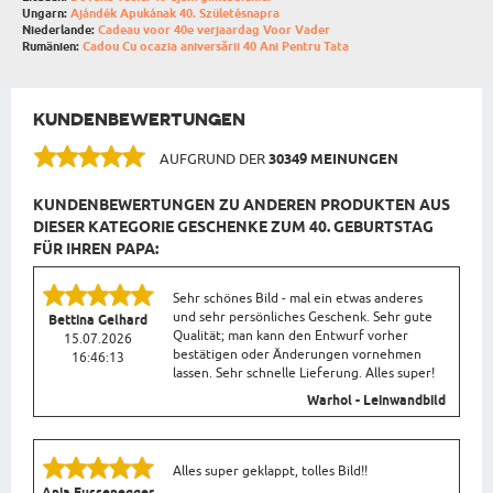
Ungarn:
Ajándék Apukának 40. Születésnapra
Niederlande:
Cadeau voor 40e verjaardag Voor Vader
Rumänien:
Cadou Cu ocazia aniversării 40 Ani Pentru Tata
KUNDENBEWERTUNGEN
AUFGRUND DER
30349 MEINUNGEN
KUNDENBEWERTUNGEN ZU ANDEREN PRODUKTEN AUS
DIESER KATEGORIE GESCHENKE ZUM 40. GEBURTSTAG
FÜR IHREN PAPA:
Sehr schönes Bild - mal ein etwas anderes
und sehr persönliches Geschenk. Sehr gute
Bettina Gelhard
Qualität; man kann den Entwurf vorher
15.07.2026
bestätigen oder Änderungen vornehmen
16:46:13
lassen. Sehr schnelle Lieferung. Alles super!
Warhol - Leinwandbild
Alles super geklappt, tolles Bild!!