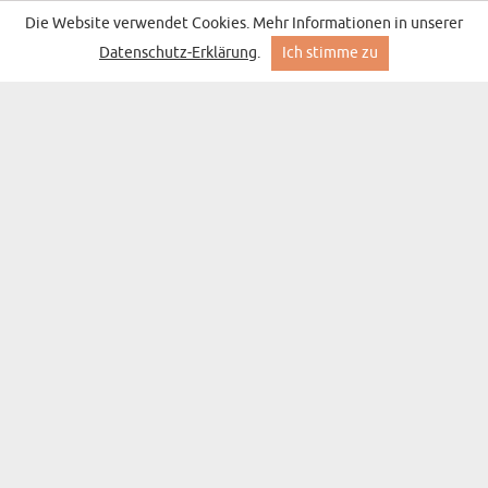
KÖNIGSPAAR - KÖNIGSPORTRÄT
Die Website verwendet Cookies. Mehr Informationen in unserer
(3393 Meinungen)
ab 40,99 €
Lieferung am Mittwoch bei Ihnen
Datenschutz-Erklärung
.
Ich stimme zu
BESTSELLER
MACHT NICHT DICK - TORTENPLATTE