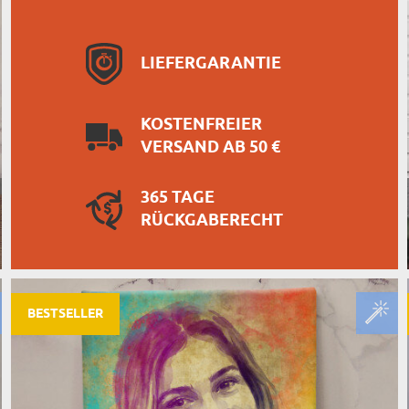
LIEFERGARANTIE
KOSTENFREIER
VERSAND AB 50 €
365 TAGE
RÜCKGABERECHT
BESTSELLER