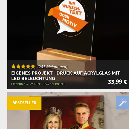
OPA
A
GESCHENKE FÜR
SCHWIEGERELTE
(283 Meinungen)
EIGENES PROJEKT - DRUCK AUF ACRYLGLAS MIT
LED BELEUCHTUNG
33,99 €
LIEFERUNG AM DIENSTAG BEI IHNEN
BESTSELLER