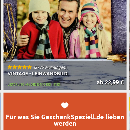
TASSEN
BESTSELLER
RT DES GESCHENKS
RN
(2779 Meinungen)
VINTAGE - LEINWANDBILD
ab 22,99 €
LIEFERUNG AM DIENSTAG BEI IHNEN
Für was Sie GeschenkSpeziell.de lieben
werden