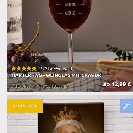
OPA
A
GESCHENKE FÜR
SCHWIEGERELTE
(1424 Meinungen)
HARTER TAG - WEINGLAS MIT GRAVUR
ab 12,99 €
LIEFERUNG AM MITTWOCH BEI IHNEN
BESTSELLER