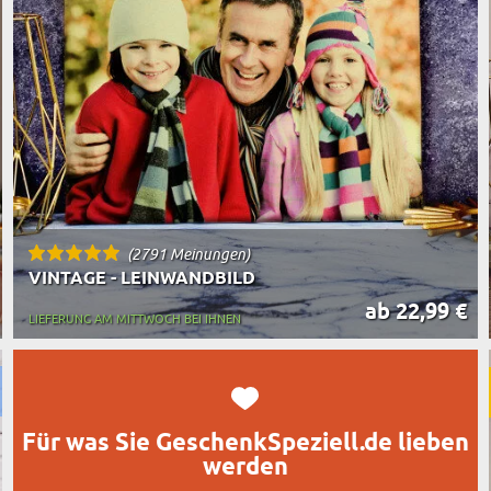
TASSE MIT UNTERSETZER
RT DES GESCHENKS
RN
(2791 Meinungen)
VINTAGE - LEINWANDBILD
ab 22,99 €
LIEFERUNG AM MITTWOCH BEI IHNEN
Für was Sie GeschenkSpeziell.de lieben
werden