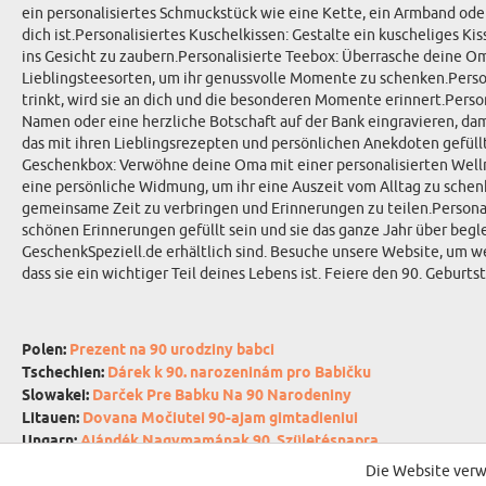
ein personalisiertes Schmuckstück wie eine Kette, ein Armband oder
dich ist.Personalisiertes Kuschelkissen: Gestalte ein kuscheliges K
ins Gesicht zu zaubern.Personalisierte Teebox: Überrasche deine O
Lieblingsteesorten, um ihr genussvolle Momente zu schenken.Persona
trinkt, wird sie an dich und die besonderen Momente erinnert.Person
Namen oder eine herzliche Botschaft auf der Bank eingravieren, da
das mit ihren Lieblingsrezepten und persönlichen Anekdoten gefüllt
Geschenkbox: Verwöhne deine Oma mit einer personalisierten Well
eine persönliche Widmung, um ihr eine Auszeit vom Alltag zu schenk
gemeinsame Zeit zu verbringen und Erinnerungen zu teilen.Personal
schönen Erinnerungen gefüllt sein und sie das ganze Jahr über begle
GeschenkSpeziell.de erhältlich sind. Besuche unsere Website, um wei
dass sie ein wichtiger Teil deines Lebens ist. Feiere den 90. Gebu
Polen:
Prezent na 90 urodziny babci
Tschechien:
Dárek k 90. narozeninám pro Babičku
Slowakei:
Darček Pre Babku Na 90 Narodeniny
Litauen:
Dovana Močiutei 90-ajam gimtadieniui
Ungarn:
Ajándék Nagymamának 90. Születésnapra
Niederlande:
Cadeau voor 90e Verjaardag Voor Oma
Die Website verw