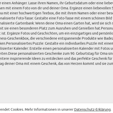
 einen Anhänger. Lasse ihren Namen, ihr Geburtsdatum oder eine liebevo
issen mit einem Foto von dir und deiner Oma. Ergänze einen liebevollen 
ma mit einer hochwertigen Teebox, die mit ihrem Namen oder einer beso
lisierte Foto-Tasse: Gestalte eine Foto-Tasse mit einem schönen Bild 
alisierte Gartenbank: Wenn deine Oma einen Garten hat, wird sie sich s
mit sie einen besonderen Platz zum Ausruhen und Genießen hat.Persona
 ist. Ergänze Fotos und Geschichten, um ein einzigartiges und persönli
ness-Geschenkbox, die verschiedene entspannende Produkte wie Badez
en.Personalisiertes Puzzle: Gestalte ein individuelles Puzzle mit eine
isierter Kalender: Erstelle einen personalisierten Kalender mit Fotos
iten.Diese personalisierten Geschenke zum 90. Geburtstag für Oma sind n
tere inspirierende Ideen zu entdecken und das perfekte Geschenk für de
rtstag deiner Oma mit einem Geschenk, das von Herzen kommt und sie zum
endet Cookies. Mehr Informationen in unserer
Datenschutz-Erklärung
.