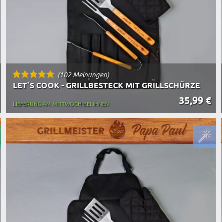
(102 Meinungen)
LET`S COOK - GRILLBESTECK MIT GRILLSCHÜRZE
35,99 €
LIEFERUNG AM MITTWOCH BEI IHNEN