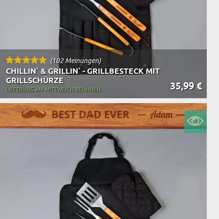
(102 Meinungen)
CHILLIN` & GRILLIN` - GRILLBESTECK MIT
GRILLSCHÜRZE
35,99 €
LIEFERUNG AM MITTWOCH BEI IHNEN