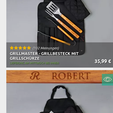
OPA
A
GESCHENKE FÜR
SCHWIEGERELTE
(102 Meinungen)
GRILLMASTER - GRILLBESTECK MIT
GRILLSCHÜRZE
35,99 €
LIEFERUNG AM MITTWOCH BEI IHNEN