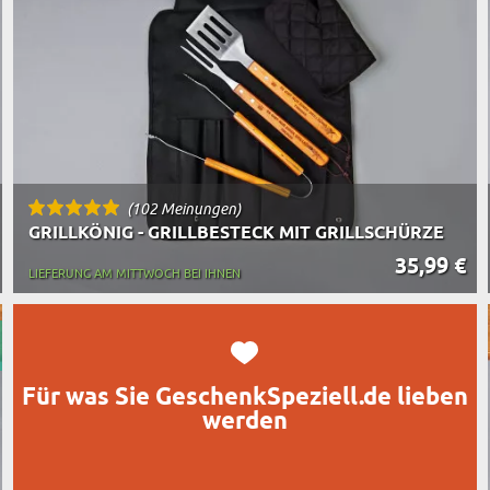
TASSE MIT UNTERSETZER
RT DES GESCHENKS
RN
(102 Meinungen)
GRILLKÖNIG - GRILLBESTECK MIT GRILLSCHÜRZE
35,99 €
LIEFERUNG AM MITTWOCH BEI IHNEN
Für was Sie GeschenkSpeziell.de lieben
werden