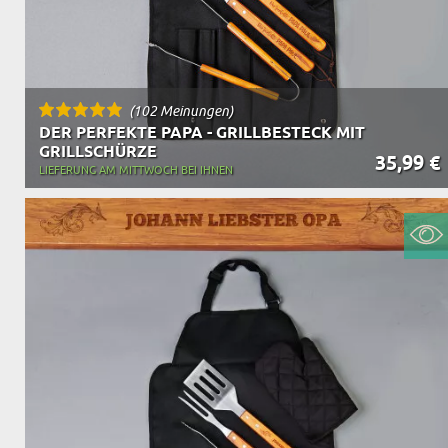
(102 Meinungen)
DER PERFEKTE PAPA - GRILLBESTECK MIT
GRILLSCHÜRZE
35,99 €
LIEFERUNG AM MITTWOCH BEI IHNEN