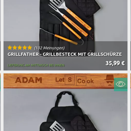
(102 Meinungen)
GRILLFATHER - GRILLBESTECK MIT GRILLSCHÜRZE
35,99 €
LIEFERUNG AM MITTWOCH BEI IHNEN