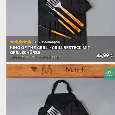
(102 Meinungen)
KING OF THE GRILL - GRILLBESTECK MIT
GRILLSCHÜRZE
35,99 €
LIEFERUNG AM MITTWOCH BEI IHNEN