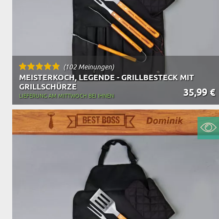
(102 Meinungen)
MEISTERKOCH, LEGENDE - GRILLBESTECK MIT
GRILLSCHÜRZE
35,99 €
LIEFERUNG AM MITTWOCH BEI IHNEN