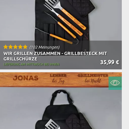
(102 Meinungen)
WIR GRILLEN ZUSAMMEN - GRILLBESTECK MIT
GRILLSCHÜRZE
35,99 €
LIEFERUNG AM MITTWOCH BEI IHNEN