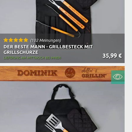
(102 Meinungen)
DER BESTE MANN - GRILLBESTECK MIT
GRILLSCHÜRZE
35,99 €
LIEFERUNG AM MITTWOCH BEI IHNEN