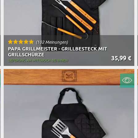
(102 Meinungen)
PAPA GRILLMEISTER - GRILLBESTECK MIT
GRILLSCHÜRZE
35,99 €
LIEFERUNG AM MITTWOCH BEI IHNEN