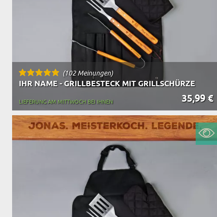
(102 Meinungen)
IHR NAME - GRILLBESTECK MIT GRILLSCHÜRZE
35,99 €
LIEFERUNG AM MITTWOCH BEI IHNEN