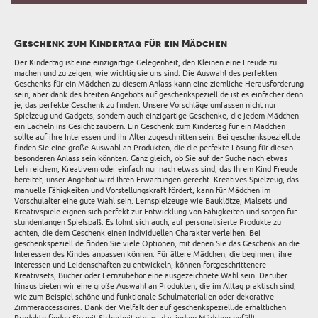
Geschenk zum Kindertag für ein Mädchen
Der Kindertag ist eine einzigartige Gelegenheit, den Kleinen eine Freude zu
machen und zu zeigen, wie wichtig sie uns sind. Die Auswahl des perfekten
Geschenks für ein Mädchen zu diesem Anlass kann eine ziemliche Herausforderung
sein, aber dank des breiten Angebots auf geschenkspeziell.de ist es einfacher denn
je, das perfekte Geschenk zu finden. Unsere Vorschläge umfassen nicht nur
Spielzeug und Gadgets, sondern auch einzigartige Geschenke, die jedem Mädchen
ein Lächeln ins Gesicht zaubern. Ein Geschenk zum Kindertag für ein Mädchen
sollte auf ihre Interessen und ihr Alter zugeschnitten sein. Bei geschenkspeziell.de
finden Sie eine große Auswahl an Produkten, die die perfekte Lösung für diesen
besonderen Anlass sein könnten. Ganz gleich, ob Sie auf der Suche nach etwas
Lehrreichem, Kreativem oder einfach nur nach etwas sind, das Ihrem Kind Freude
bereitet, unser Angebot wird Ihren Erwartungen gerecht. Kreatives Spielzeug, das
manuelle Fähigkeiten und Vorstellungskraft fördert, kann für Mädchen im
Vorschulalter eine gute Wahl sein. Lernspielzeuge wie Bauklötze, Malsets und
Kreativspiele eignen sich perfekt zur Entwicklung von Fähigkeiten und sorgen für
stundenlangen Spielspaß. Es lohnt sich auch, auf personalisierte Produkte zu
achten, die dem Geschenk einen individuellen Charakter verleihen. Bei
geschenkspeziell.de finden Sie viele Optionen, mit denen Sie das Geschenk an die
Interessen des Kindes anpassen können. Für ältere Mädchen, die beginnen, ihre
Interessen und Leidenschaften zu entwickeln, können fortgeschrittenere
Kreativsets, Bücher oder Lernzubehör eine ausgezeichnete Wahl sein. Darüber
hinaus bieten wir eine große Auswahl an Produkten, die im Alltag praktisch sind,
wie zum Beispiel schöne und funktionale Schulmaterialien oder dekorative
Zimmeraccessoires. Dank der Vielfalt der auf geschenkspeziell.de erhältlichen