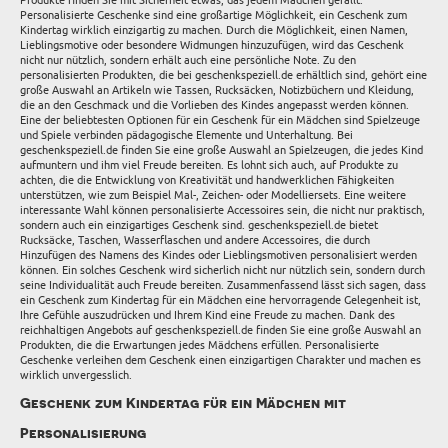
Produkte finden Sie mit Sicherheit etwas, das jedem Mädchen gefällt.
Personalisierte Geschenke sind eine großartige Möglichkeit, ein Geschenk zum
Kindertag wirklich einzigartig zu machen. Durch die Möglichkeit, einen Namen,
Lieblingsmotive oder besondere Widmungen hinzuzufügen, wird das Geschenk
nicht nur nützlich, sondern erhält auch eine persönliche Note. Zu den
personalisierten Produkten, die bei geschenkspeziell.de erhältlich sind, gehört eine
große Auswahl an Artikeln wie Tassen, Rucksäcken, Notizbüchern und Kleidung,
die an den Geschmack und die Vorlieben des Kindes angepasst werden können.
Eine der beliebtesten Optionen für ein Geschenk für ein Mädchen sind Spielzeuge
und Spiele verbinden pädagogische Elemente und Unterhaltung. Bei
geschenkspeziell.de finden Sie eine große Auswahl an Spielzeugen, die jedes Kind
aufmuntern und ihm viel Freude bereiten. Es lohnt sich auch, auf Produkte zu
achten, die die Entwicklung von Kreativität und handwerklichen Fähigkeiten
unterstützen, wie zum Beispiel Mal-, Zeichen- oder Modelliersets. Eine weitere
interessante Wahl können personalisierte Accessoires sein, die nicht nur praktisch,
sondern auch ein einzigartiges Geschenk sind. geschenkspeziell.de bietet
Rucksäcke, Taschen, Wasserflaschen und andere Accessoires, die durch
Hinzufügen des Namens des Kindes oder Lieblingsmotiven personalisiert werden
können. Ein solches Geschenk wird sicherlich nicht nur nützlich sein, sondern durch
seine Individualität auch Freude bereiten. Zusammenfassend lässt sich sagen, dass
ein Geschenk zum Kindertag für ein Mädchen eine hervorragende Gelegenheit ist,
Ihre Gefühle auszudrücken und Ihrem Kind eine Freude zu machen. Dank des
reichhaltigen Angebots auf geschenkspeziell.de finden Sie eine große Auswahl an
Produkten, die die Erwartungen jedes Mädchens erfüllen. Personalisierte
Geschenke verleihen dem Geschenk einen einzigartigen Charakter und machen es
wirklich unvergesslich.
Geschenk zum Kindertag für ein Mädchen mit
Personalisierung