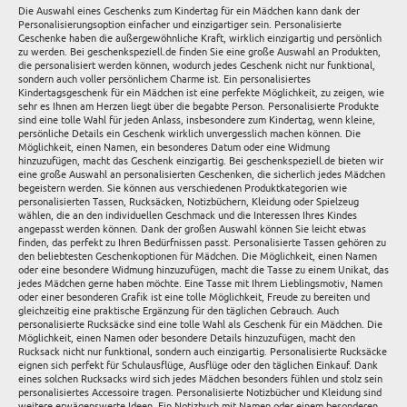
Die Auswahl eines Geschenks zum Kindertag für ein Mädchen kann dank der
Personalisierungsoption einfacher und einzigartiger sein. Personalisierte
Geschenke haben die außergewöhnliche Kraft, wirklich einzigartig und persönlich
zu werden. Bei geschenkspeziell.de finden Sie eine große Auswahl an Produkten,
die personalisiert werden können, wodurch jedes Geschenk nicht nur funktional,
sondern auch voller persönlichem Charme ist. Ein personalisiertes
Kindertagsgeschenk für ein Mädchen ist eine perfekte Möglichkeit, zu zeigen, wie
sehr es Ihnen am Herzen liegt über die begabte Person. Personalisierte Produkte
sind eine tolle Wahl für jeden Anlass, insbesondere zum Kindertag, wenn kleine,
persönliche Details ein Geschenk wirklich unvergesslich machen können. Die
Möglichkeit, einen Namen, ein besonderes Datum oder eine Widmung
hinzuzufügen, macht das Geschenk einzigartig. Bei geschenkspeziell.de bieten wir
eine große Auswahl an personalisierten Geschenken, die sicherlich jedes Mädchen
begeistern werden. Sie können aus verschiedenen Produktkategorien wie
personalisierten Tassen, Rucksäcken, Notizbüchern, Kleidung oder Spielzeug
wählen, die an den individuellen Geschmack und die Interessen Ihres Kindes
angepasst werden können. Dank der großen Auswahl können Sie leicht etwas
finden, das perfekt zu Ihren Bedürfnissen passt. Personalisierte Tassen gehören zu
den beliebtesten Geschenkoptionen für Mädchen. Die Möglichkeit, einen Namen
oder eine besondere Widmung hinzuzufügen, macht die Tasse zu einem Unikat, das
jedes Mädchen gerne haben möchte. Eine Tasse mit Ihrem Lieblingsmotiv, Namen
oder einer besonderen Grafik ist eine tolle Möglichkeit, Freude zu bereiten und
gleichzeitig eine praktische Ergänzung für den täglichen Gebrauch. Auch
personalisierte Rucksäcke sind eine tolle Wahl als Geschenk für ein Mädchen. Die
Möglichkeit, einen Namen oder besondere Details hinzuzufügen, macht den
Rucksack nicht nur funktional, sondern auch einzigartig. Personalisierte Rucksäcke
eignen sich perfekt für Schulausflüge, Ausflüge oder den täglichen Einkauf. Dank
eines solchen Rucksacks wird sich jedes Mädchen besonders fühlen und stolz sein
personalisiertes Accessoire tragen. Personalisierte Notizbücher und Kleidung sind
weitere erwägenswerte Ideen. Ein Notizbuch mit Namen oder einem besonderen