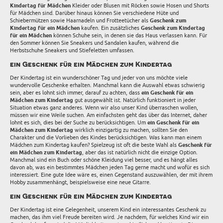
Kindertag für Mädchen
Kleider oder Blusen mit Röcken sowie Hosen und Shorts
für Mädchen sind. Darüber hinaus können Sie verschiedene Hüte und
Schiebermützen sowie Haarnadeln und Frotteetücher als
Geschenk zum
Kindertag für ein Mädchen
kaufen. Ein zusätzliches
Geschenk zum Kindertag
für ein Mädchen
können Schuhe sein, in denen sie das Haus verlassen kann. Für
den Sommer können Sie Sneakers und Sandalen kaufen, während die
Herbstschuhe Sneakers und Stiefeletten umfassen.
ein Geschenk für ein Mädchen zum Kindertag
Der Kindertag ist ein wunderschöner Tag und jeder von uns möchte viele
wundervolle Geschenke erhalten. Manchmal kann die Auswahl etwas schwierig
sein, aber es lohnt sich immer, darauf zu achten, dass
ein Geschenk für ein
Mädchen zum Kindertag
gut ausgewählt ist. Natürlich funktioniert in jeder
Situation etwas ganz anderes. Wenn wir also unser Kind überraschen wollen,
müssen wir eine Weile suchen. Am einfachsten geht das über das Internet, daher
lohnt es sich, dies bei der Suche zu berücksichtigen. Um
ein Geschenk für ein
Mädchen zum Kindertag
wirklich einzigartig zu machen, sollten Sie den
Charakter und die Vorlieben des Kindes berücksichtigen. Was kann man einem
Mädchen zum Kindertag kaufen? Spielzeug ist oft die beste Wahl als
Geschenk für
ein Mädchen zum Kindertag
, aber das ist natürlich nicht die einzige Option.
Manchmal sind ein Buch oder schöne Kleidung viel besser, und es hängt alles
davon ab, was ein bestimmtes Mädchen jeden Tag gerne macht und wofür es sich
interessiert. Eine gute Idee wäre es, einen Gegenstand auszuwählen, der mit ihrem
Hobby zusammenhängt, beispielsweise eine neue Gitarre.
ein Geschenk für ein Mädchen zum Kindertag
Der Kindertag ist eine Gelegenheit, unserem Kind ein interessantes Geschenk zu
machen, das ihm viel Freude bereiten wird. Je nachdem, für welches Kind wir ein