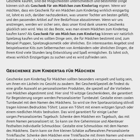
Geschenk kaufen, sind die Möglichkeiten unterschiedlich und bestimmte Dinge
können sich als
Geschenk für ein Mädchen zum Kindertag
eignen. Wenn wir
möchten, dass ein Geschenk für ein Mädchen zum Kindertag wirklich einzigartig
ist, lohnt es sich, darüber nachzudenken, was unserer Tochter am besten gefällt,
und den passenden Artikel auf ihre Bedürfnisse abzustimmen. Wenn wir uns
anstrengen, werden wir sicher sein, dass unser Kind dank unseres Geschenks
glücklich sein wird. Was ist das Beste, was man einem Mädchen zum Kindertag
kaufen kann? Als
Geschenk für ein Mädchen zum Kindertag
können wir natürlich
Spielzeug kaufen und es sollten Dinge sein, die für Mädchen bestimmt sind, zum
Beispiel Puppen, Spielzeugkosmetik oder ähnliches. Ein interessantes Angebot sind
beispielsweise Kits zum Selbermachen von Armbändern oder ähnlichen Dingen, die
Ihrem Kind viele Stunden lang Entwicklung und Spaß ermöglichen. Es lohnt sich,
etwas wirklich Einzigartiges zu suchen und es wird zufrieden sein.
Geschenke zum Kindertag für Mädchen
Geschenke zum Kindertag für Mädchen sollten besonders verspielt und lustig sein,
um ihnen ein Lächeln ins Gesicht zu zaubern. Bei GeschenkSpeziell.de findest du
eine große Auswahl an personalisierten Produkten, die speziell auf die Vorlieben
von Mädchen abgestimmt sind. Hier sind 10 witzige Geschenkideen, die garantiert
für Begeisterung sorgen werden:Personalisierter Turnbeutel: Gestalte einen coolen
Turnbeutel mit dem Namen des Mädchens. So wird sie ihre Sportausrüstung stilvoll
tragen können.Bedrucktes T-Shirt: Lasse ein T-Shirt mit einem witzigen Spruch oder
einem niedlichen Motiv bedrucken. Das wird garantiert für einige Lacher
sorgen.Personalisiertes Tagebuch: Schenke dem Mädchen ein Tagebuch, das mit
ihrem Namen personalisiert ist. So kann sie ihre Geheimnisse und Abenteuer
festhalten.Individuelle Schmuckbox: Gestalte eine Schmuckbox mit dem Namen
des Mädchens. Darin kann sie ihre kleinen Schätze aufbewahren.Personalisierte
Trinkflasche: Schenke dem Mädchen eine Trinkflasche mit ihrem Namen und einem