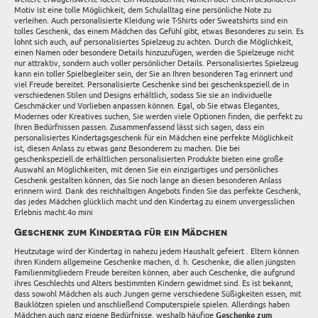
Motiv ist eine tolle Möglichkeit, dem Schulalltag eine persönliche Note zu
verleihen. Auch personalisierte Kleidung wie T-Shirts oder Sweatshirts sind ein
tolles Geschenk, das einem Mädchen das Gefühl gibt, etwas Besonderes zu sein. Es
lohnt sich auch, auf personalisiertes Spielzeug zu achten. Durch die Möglichkeit,
einen Namen oder besondere Details hinzuzufügen, werden die Spielzeuge nicht
nur attraktiv, sondern auch voller persönlicher Details. Personalisiertes Spielzeug
kann ein toller Spielbegleiter sein, der Sie an Ihren besonderen Tag erinnert und
viel Freude bereitet. Personalisierte Geschenke sind bei geschenkspeziell.de in
verschiedenen Stilen und Designs erhältlich, sodass Sie sie an individuelle
Geschmäcker und Vorlieben anpassen können. Egal, ob Sie etwas Elegantes,
Modernes oder Kreatives suchen, Sie werden viele Optionen finden, die perfekt zu
Ihren Bedürfnissen passen. Zusammenfassend lässt sich sagen, dass ein
personalisiertes Kindertagsgeschenk für ein Mädchen eine perfekte Möglichkeit
ist, diesen Anlass zu etwas ganz Besonderem zu machen. Die bei
geschenkspeziell.de erhältlichen personalisierten Produkte bieten eine große
Auswahl an Möglichkeiten, mit denen Sie ein einzigartiges und persönliches
Geschenk gestalten können, das Sie noch lange an diesen besonderen Anlass
erinnern wird. Dank des reichhaltigen Angebots finden Sie das perfekte Geschenk,
das jedes Mädchen glücklich macht und den Kindertag zu einem unvergesslichen
Erlebnis macht.4o mini
Geschenk zum Kindertag für ein Mädchen
Heutzutage wird der Kindertag in nahezu jedem Haushalt gefeiert . Eltern können
ihren Kindern allgemeine Geschenke machen, d. h. Geschenke, die allen jüngsten
Familienmitgliedern Freude bereiten können, aber auch Geschenke, die aufgrund
ihres Geschlechts und Alters bestimmten Kindern gewidmet sind. Es ist bekannt,
dass sowohl Mädchen als auch Jungen gerne verschiedene Süßigkeiten essen, mit
Bauklötzen spielen und anschließend Computerspiele spielen. Allerdings haben
Mädchen auch ganz eigene Bedürfnisse, weshalb häufige
Geschenke zum