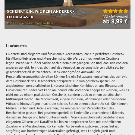
SCHENKT EIN, WIE KEIN ANDERER -
(32 Meinungen)
LIKÖRGLÄSER
ab 8,99 €
Lieferung am Dienstag bei Ihnen
Likörsets
Likörsets sind elegante und funktionale Accessoires, die ein perfektes Geschenk
für Alkoholliebhaber und Menschen sind, die Wert auf hochwertige Getränke
legen. Wenn Sie auf der Suche nach einem einzigartigen Set sind, das sich von den
anderen abhebt, lohnt es sich, auf das Angebot an personalisierten Likörsets bei
geschenkspeziell.de zu achten. Dank einer großen Auswahl und
Personalisierungsmöglichkeiten können Sie ein Set zusammenstellen, das perfekt
dem Geschmack des Beschenkten entspricht. Die von geschenkspeziell.de
angebotenen personalisierten Likörsets sind eine Kombination aus Eleganz und
Funktionalität. Jedes Set kann an individuelle Vorlieben angepasst werden, was es
nicht nur zu einem praktischen Geschenk, sondern auch zu einem persönlichen
Mitbringsel macht. Die Möglichkeit, eigene Initialen, Widmungen oder besondere
Wünsche hinzuzufügen, macht ein solches Set zu einem echten Unikat. Sie können
Motive, Farben und Details wählen, die am besten zur Persönlichkeit des
Beschenkten passen. Bei geschenkspeziell.de finden Sie verschiedene Likörsets,
die sich in Design und Inhalt unterscheiden. Von klassischen Sets bestehend aus
eleganten Gläsern und Karaffen bis hin zu komplexeren Sets mit zusätzlichem
Zubehör wie Messbechern, Korken oder Aufbewahrungsboxen. Jedes Set ist
sorgfältig aus hochwertigen Materialien gefertigt, was Langlebigkeit und