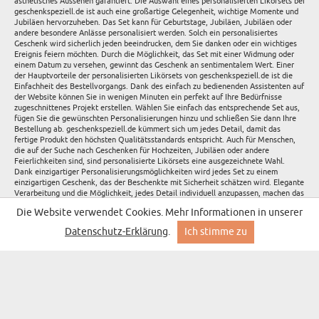
ästhetisches Aussehen garantiert. Die Auswahl eines personalisierten Likörsets bei
geschenkspeziell.de ist auch eine großartige Gelegenheit, wichtige Momente und
Jubiläen hervorzuheben. Das Set kann für Geburtstage, Jubiläen, Jubiläen oder
andere besondere Anlässe personalisiert werden. Solch ein personalisiertes
Geschenk wird sicherlich jeden beeindrucken, dem Sie danken oder ein wichtiges
Ereignis feiern möchten. Durch die Möglichkeit, das Set mit einer Widmung oder
einem Datum zu versehen, gewinnt das Geschenk an sentimentalem Wert. Einer
der Hauptvorteile der personalisierten Likörsets von geschenkspeziell.de ist die
Einfachheit des Bestellvorgangs. Dank des einfach zu bedienenden Assistenten auf
der Website können Sie in wenigen Minuten ein perfekt auf Ihre Bedürfnisse
zugeschnittenes Projekt erstellen. Wählen Sie einfach das entsprechende Set aus,
fügen Sie die gewünschten Personalisierungen hinzu und schließen Sie dann Ihre
Bestellung ab. geschenkspeziell.de kümmert sich um jedes Detail, damit das
fertige Produkt den höchsten Qualitätsstandards entspricht. Auch für Menschen,
die auf der Suche nach Geschenken für Hochzeiten, Jubiläen oder andere
Feierlichkeiten sind, sind personalisierte Likörsets eine ausgezeichnete Wahl.
Dank einzigartiger Personalisierungsmöglichkeiten wird jedes Set zu einem
einzigartigen Geschenk, das der Beschenkte mit Sicherheit schätzen wird. Elegante
Verarbeitung und die Möglichkeit, jedes Detail individuell anzupassen, machen das
Set nicht nur zu einem praktischen, sondern auch zu einem ästhetischen
Die Website verwendet Cookies. Mehr Informationen in unserer
Accessoire. Wichtig ist auch die Vielfalt der verfügbaren Sets. geschenkspeziell.de
bietet Produkte, die auf verschiedene Geschmäcker und Vorlieben zugeschnitten
Datenschutz-Erklärung
.
Ich stimme zu
sind. Ob Sie ein modernes Set mit minimalistischem Design oder ein klassisches
Set mit eleganten Details suchen, Sie werden etwas für sich finden. Durch die
Möglichkeit der Personalisierung kann jedes Set an spezifische Erwartungen und
Vorlieben angepasst werden. Zusammenfassend lässt sich sagen, dass die bei
geschenkspeziell.de erhältlichen personalisierten Likörsets die perfekte Wahl für
alle sind, die ein elegantes und einzigartiges Geschenk suchen. Dank der
Möglichkeit, jedes Detail individuell anzupassen, können Sie ein Set
zusammenstellen, das nicht nur ein praktisches Accessoire, sondern auch ein