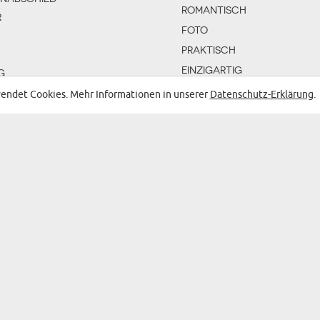
ROMANTISCH
R
FOTO
PRAKTISCH
EINZIGARTIG
G
DEKORATIONSTECHNIK
endet Cookies. Mehr Informationen in unserer
Datenschutz-Erklärung
.
MIT GRAVUR
SENDE
G
BESTICKT
MIT AUFDRUCK
MIT IHREM FOTO
DAY