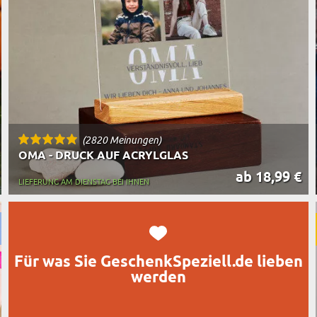
TASSE MIT UNTERSETZER
RT DES GESCHENKS
RN
(2820 Meinungen)
OMA - DRUCK AUF ACRYLGLAS
ab 18,99 €
LIEFERUNG AM DIENSTAG BEI IHNEN
Für was Sie GeschenkSpeziell.de lieben
werden