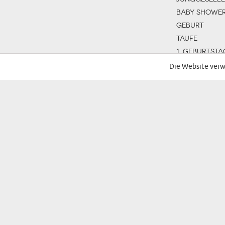
BABY SHOWE
GEBURT
TAUFE
1. GEBURTSTA
KOMMUNION
Die Website verw
SCHULJAHRE
EINSCHULUN
FRAUENTAG
MÄNNERTAG
MUTTERTAG
VATERTAG
OMATAG
KINDERTAG
LEHRERTAG
ST. PATRICKS 