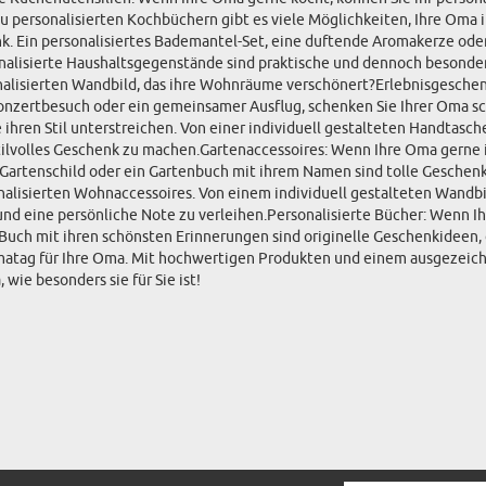
zu personalisierten Kochbüchern gibt es viele Möglichkeiten, Ihre Oma
in personalisiertes Bademantel-Set, eine duftende Aromakerze oder e
alisierte Haushaltsgegenstände sind praktische und dennoch besondere
sonalisierten Wandbild, das ihre Wohnräume verschönert?Erlebnisgesche
nzertbesuch oder ein gemeinsamer Ausflug, schenken Sie Ihrer Oma sch
 ihren Stil unterstreichen. Von einer individuell gestalteten Handtasch
tilvolles Geschenk zu machen.Gartenaccessoires: Wenn Ihre Oma gerne i
es Gartenschild oder ein Gartenbuch mit ihrem Namen sind tolle Gesche
lisierten Wohnaccessoires. Von einem individuell gestalteten Wandbild 
nd eine persönliche Note zu verleihen.Personalisierte Bücher: Wenn Ihr
ein Buch mit ihren schönsten Erinnerungen sind originelle Geschenkidee
matag für Ihre Oma. Mit hochwertigen Produkten und einem ausgezeichn
wie besonders sie für Sie ist!