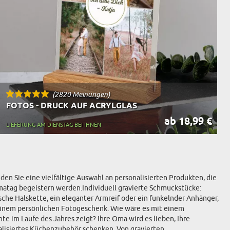
(2820 Meinungen)
FOTOS - DRUCK AUF ACRYLGLAS
ab 18,99 €
LIEFERUNG AM DIENSTAG BEI IHNEN
n Sie eine vielfältige Auswahl an personalisierten Produkten, die
matag begeistern werden.Individuell gravierte Schmuckstücke:
sche Halskette, ein eleganter Armreif oder ein funkelnder Anhänger,
 einem persönlichen Fotogeschenk. Wie wäre es mit einem
 im Laufe des Jahres zeigt? Ihre Oma wird es lieben, Ihre
alisiertes Küchenzubehör schenken. Von gravierten