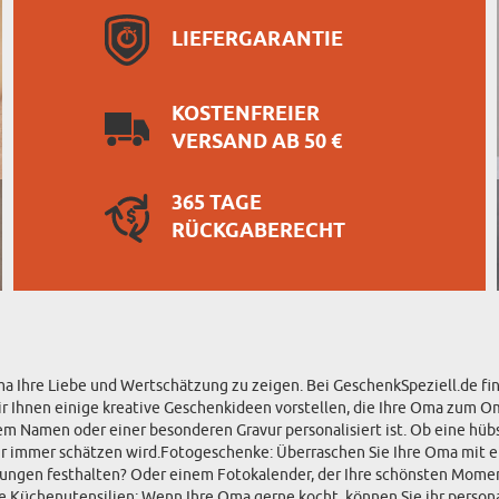
LIEFERGARANTIE
KOSTENFREIER
VERSAND AB 50 €
365 TAGE
RÜCKGABERECHT
Ihre Liebe und Wertschätzung zu zeigen. Bei GeschenkSpeziell.de finde
ir Ihnen einige kreative Geschenkideen vorstellen, die Ihre Oma zum O
em Namen oder einer besonderen Gravur personalisiert ist. Ob eine hüb
 für immer schätzen wird.Fotogeschenke: Überraschen Sie Ihre Oma mit
ungen festhalten? Oder einem Fotokalender, der Ihre schönsten Momente
 Küchenutensilien: Wenn Ihre Oma gerne kocht, können Sie ihr person