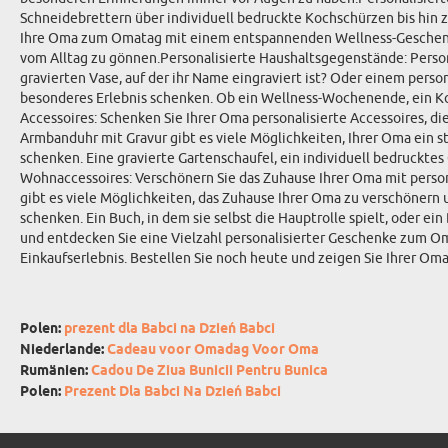
Schneidebrettern über individuell bedruckte Kochschürzen bis hin 
Ihre Oma zum Omatag mit einem entspannenden Wellness-Geschenk. E
vom Alltag zu gönnen.Personalisierte Haushaltsgegenstände: Person
gravierten Vase, auf der ihr Name eingraviert ist? Oder einem per
besonderes Erlebnis schenken. Ob ein Wellness-Wochenende, ein Ko
Accessoires: Schenken Sie Ihrer Oma personalisierte Accessoires, die
Armbanduhr mit Gravur gibt es viele Möglichkeiten, Ihrer Oma ein s
schenken. Eine gravierte Gartenschaufel, ein individuell bedruckt
Wohnaccessoires: Verschönern Sie das Zuhause Ihrer Oma mit persona
gibt es viele Möglichkeiten, das Zuhause Ihrer Oma zu verschönern u
schenken. Ein Buch, in dem sie selbst die Hauptrolle spielt, oder 
und entdecken Sie eine Vielzahl personalisierter Geschenke zum O
Einkaufserlebnis. Bestellen Sie noch heute und zeigen Sie Ihrer Oma, 
Polen:
prezent dla Babci na Dzień Babci
Niederlande:
Cadeau voor Omadag Voor Oma
Rumänien:
Cadou De Ziua Bunicii Pentru Bunica
Polen:
Prezent Dla Babci Na Dzień Babci