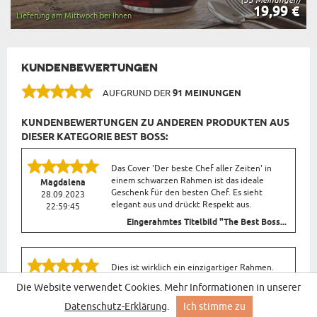
19,99 €
Lieferung am Mittwoch bei Ihnen
KUNDENBEWERTUNGEN
AUFGRUND DER
91 MEINUNGEN
KUNDENBEWERTUNGEN ZU ANDEREN PRODUKTEN AUS
DIESER KATEGORIE BEST BOSS:
Das Cover 'Der beste Chef aller Zeiten' in
einem schwarzen Rahmen ist das ideale
Magdalena
Geschenk für den besten Chef. Es sieht
28.09.2023
elegant aus und drückt Respekt aus.
22:59:45
Eingerahmtes Titelbild "The Best Boss...
Dies ist wirklich ein einzigartiger Rahmen.
Das Cover 'Der beste Chef aller Zeiten'
Agnieszka
Die Website verwendet Cookies. Mehr Informationen in unserer
verleiht ihm eine persönliche Note, und der
28.09.2023
schwarze Rahmen passt in jede Einrichtung.
14:40:19
Datenschutz-Erklärung
.
Ich stimme zu