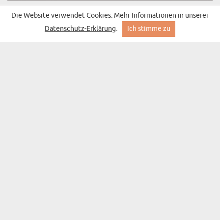
Die Website verwendet Cookies. Mehr Informationen in unserer
Datenschutz-Erklärung
.
Ich stimme zu
HOTTEST MAN - PERSONALISIERTE TASSE
(1300 Meinungen)
ab 10,99 €
Lieferung am Dienstag bei Ihnen