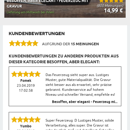
BESOFFEN, ABER ELEGANT - FEUERZEUG MIT
(800 Meinungen)
GRAVUR
14,99 €
Lieferung am Mittwoch bei Ihnen
KUNDENBEWERTUNGEN
AUFGRUND DER
15 MEINUNGEN
KUNDENBEWERTUNGEN ZU ANDEREN PRODUKTEN AUS
DIESER KATEGORIE BESOFFEN, ABER ELEGANT:
Das Feuerzeug sieht super aus. Lustiges
Muster, gute Materialqualität. Die Gravur
Fomek
sieht besser aus als erwartet, sehr präzise
23.04.2019
gebrannt. Kundenservice auf hohem
17:02:58
Niveau und schneller Versand, empfehle es!
Besoffen, aber elegant - Feuerzeug mi...
Super Feuerzeug :D Lustiges Muster, solide
Verarbeitung, alles super. Die Gravur ist
Yumbo