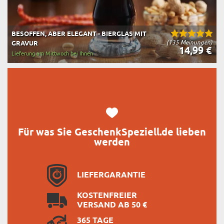
BESOFFEN, ABER ELEGANT - BIERGLAS MIT
(135 Meinungen)
GRAVUR
14,99 €
Lieferung am Mittwoch bei Ihnen
Für was Sie GeschenkSpeziell.de lieben
werden
LIEFERGARANTIE
KOSTENFREIER
VERSAND AB 50 €
365 TAGE