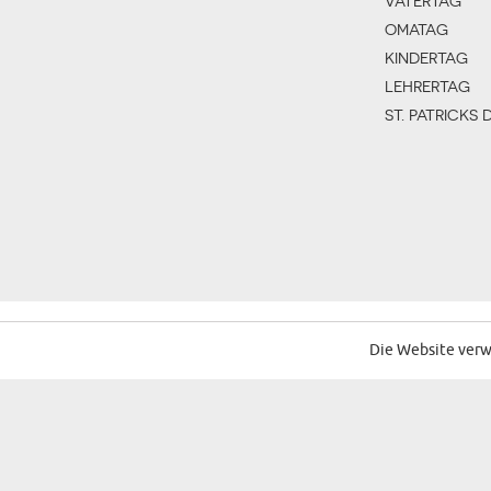
VATERTAG
OMATAG
KINDERTAG
LEHRERTAG
ST. PATRICKS 
Die Website verw
ALLGEMEINE GESCHÄFTSBEDINGUNGEN
DATENSCHUTZ
KO