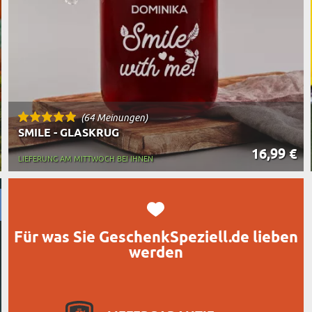
TASSE MIT UNTERSETZER
RT DES GESCHENKS
RN
(64 Meinungen)
SMILE - GLASKRUG
16,99 €
LIEFERUNG AM MITTWOCH BEI IHNEN
Für was Sie GeschenkSpeziell.de lieben
werden