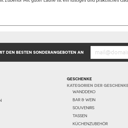
t Zubehör Mit guter Laune ist ein lustiges und praktisches Gad
 MIT DEN BESTEN SONDERANGEBOTEN AN
GESCHENKE
KATEGORIEN DER GESCHENK
WANDDEKO
BAR & WEIN
N
SOUVENIRS
TASSEN
KÜCHENZUBEHÖR