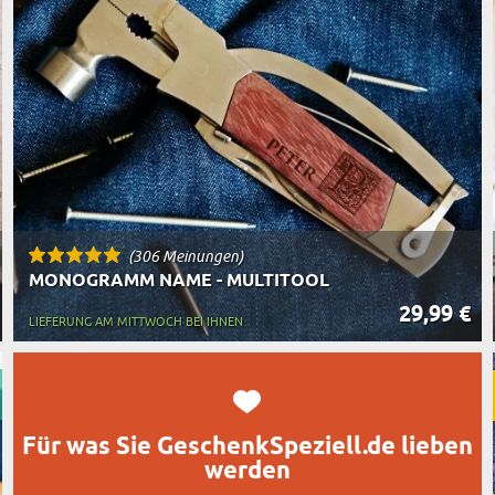
TASSEN
BESTSELLER
RT DES GESCHENKS
RN
(306 Meinungen)
MONOGRAMM NAME - MULTITOOL
29,99 €
LIEFERUNG AM MITTWOCH BEI IHNEN
Für was Sie GeschenkSpeziell.de lieben
werden