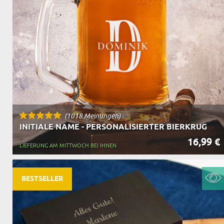
OPA
A
GESCHENKE FÜR
SCHWIEGERELTE
(1018 Meinungen)
INITIALE NAME - PERSONALISIERTER BIERKRUG
16,99 €
LIEFERUNG AM MITTWOCH BEI IHNEN
BESTSELLER