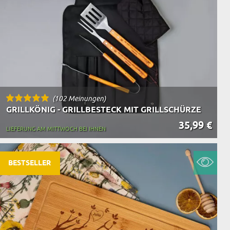
(102 Meinungen)
GRILLKÖNIG - GRILLBESTECK MIT GRILLSCHÜRZE
35,99 €
LIEFERUNG AM MITTWOCH BEI IHNEN
BESTSELLER