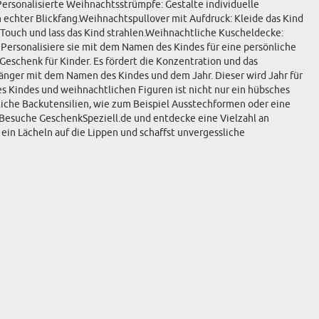
ersonalisierte Weihnachtsstrümpfe: Gestalte individuelle
chter Blickfang.Weihnachtspullover mit Aufdruck: Kleide das Kind
 Touch und lass das Kind strahlen.Weihnachtliche Kuscheldecke:
ersonalisiere sie mit dem Namen des Kindes für eine persönliche
eschenk für Kinder. Es fördert die Konzentration und das
änger mit dem Namen des Kindes und dem Jahr. Dieser wird Jahr für
 Kindes und weihnachtlichen Figuren ist nicht nur ein hübsches
liche Backutensilien, wie zum Beispiel Ausstechformen oder eine
.Besuche GeschenkSpeziell.de und entdecke eine Vielzahl an
in Lächeln auf die Lippen und schaffst unvergessliche