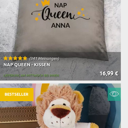
(341 Meinungen)
NAP QUEEN - KISSEN
16,99 €
LIEFERUNG AM MITTWOCH BEI IHNEN
BESTSELLER