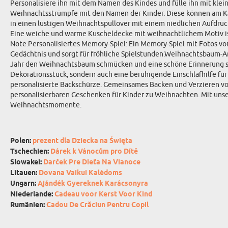
Personalisiere ihn mit dem Namen des Kindes und fülle ihn mit kle
Weihnachtsstrümpfe mit den Namen der Kinder. Diese können am Ka
in einen lustigen Weihnachtspullover mit einem niedlichen Aufdruc
Eine weiche und warme Kuscheldecke mit weihnachtlichem Motiv ist
Note.Personalisiertes Memory-Spiel: Ein Memory-Spiel mit Fotos vo
Gedächtnis und sorgt für fröhliche Spielstunden.Weihnachtsbaum-A
Jahr den Weihnachtsbaum schmücken und eine schöne Erinnerung sei
Dekorationsstück, sondern auch eine beruhigende Einschlafhilfe fü
personalisierte Backschürze. Gemeinsames Backen und Verzieren von
personalisierbaren Geschenken für Kinder zu Weihnachten. Mit unse
Weihnachtsmomente.
Polen:
prezent dla Dziecka na Święta
Tschechien:
Dárek k Vánocům pro Dítě
Slowakei:
Darček Pre Dieťa Na Vianoce
Litauen:
Dovana Vaikui Kalėdoms
Ungarn:
Ajándék Gyereknek Karácsonyra
Niederlande:
Cadeau voor Kerst Voor Kind
Rumänien:
Cadou De Crăciun Pentru Copil