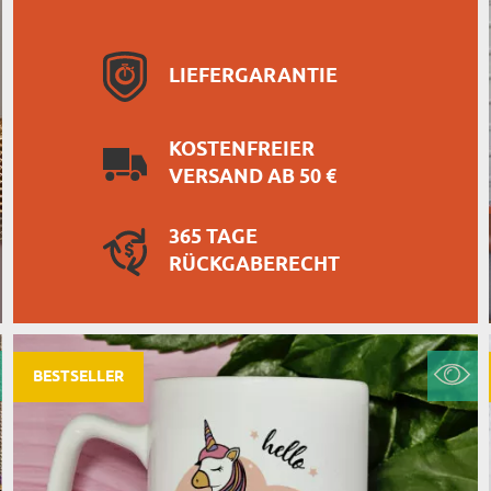
LIEFERGARANTIE
KOSTENFREIER
VERSAND AB 50 €
365 TAGE
RÜCKGABERECHT
BESTSELLER