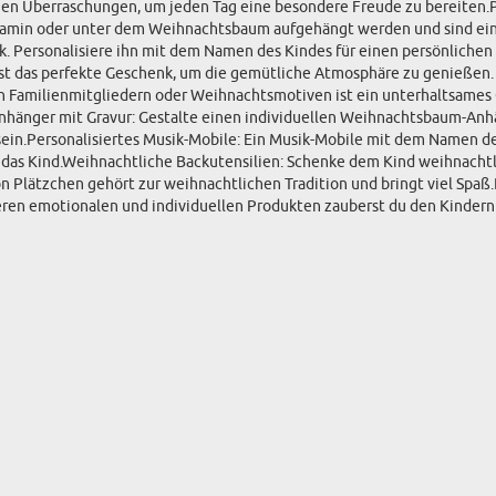
inen Überraschungen, um jeden Tag eine besondere Freude zu bereiten.P
min oder unter dem Weihnachtsbaum aufgehängt werden und sind ein e
k. Personalisiere ihn mit dem Namen des Kindes für einen persönlichen
 das perfekte Geschenk, um die gemütliche Atmosphäre zu genießen. P
n Familienmitgliedern oder Weihnachtsmotiven ist ein unterhaltsames G
nhänger mit Gravur: Gestalte einen individuellen Weihnachtsbaum-Anh
n.Personalisiertes Musik-Mobile: Ein Musik-Mobile mit dem Namen des
r das Kind.Weihnachtliche Backutensilien: Schenke dem Kind weihnacht
 Plätzchen gehört zur weihnachtlichen Tradition und bringt viel Spaß
ren emotionalen und individuellen Produkten zauberst du den Kindern e