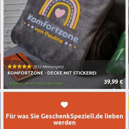
TASSEN
BESTSELLER
RT DES GESCHENKS
RN
(932 Meinungen)
KOMFORTZONE - DECKE MIT STICKEREI
39,99 €
LIEFERUNG AM MITTWOCH BEI IHNEN
Für was Sie GeschenkSpeziell.de lieben
werden