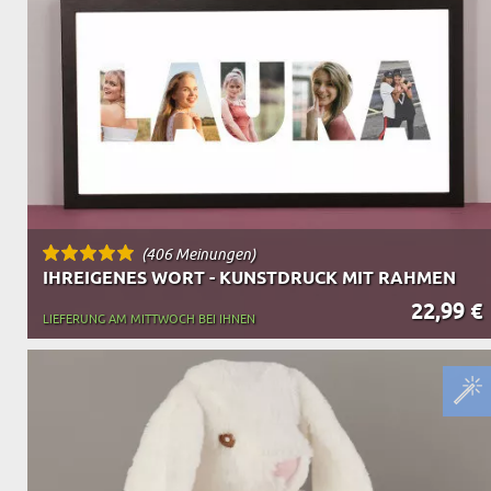
OPA
A
GESCHENKE FÜR
SCHWIEGERELTE
(406 Meinungen)
IHREIGENES WORT - KUNSTDRUCK MIT RAHMEN
22,99 €
LIEFERUNG AM MITTWOCH BEI IHNEN