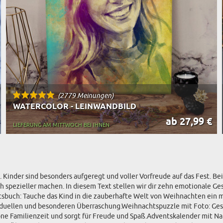
(2779 Meinungen)
WATERCOLOR - LEINWANDBILD
ab 27,99 €
LIEFERUNG AM MITTWOCH BEI IHNEN
 Kinder sind besonders aufgeregt und voller Vorfreude auf das Fest. Be
h spezieller machen. In diesem Text stellen wir dir zehn emotionale Ge
sbuch: Tauche das Kind in die zauberhafte Welt von Weihnachten ein 
ividuellen und besonderen Überraschung.Weihnachtspuzzle mit Foto: Ges
e Familienzeit und sorgt für Freude und Spaß.Adventskalender mit Nam