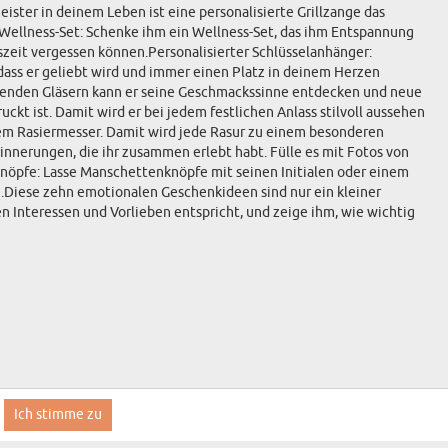
eister in deinem Leben ist eine personalisierte Grillzange das
t.Wellness-Set: Schenke ihm ein Wellness-Set, das ihm Entspannung
zeit vergessen können.Personalisierter Schlüsselanhänger:
ass er geliebt wird und immer einen Platz in deinem Herzen
assenden Gläsern kann er seine Geschmackssinne entdecken und neue
t ist. Damit wird er bei jedem festlichen Anlass stilvoll aussehen
em Rasiermesser. Damit wird jede Rasur zu einem besonderen
nnerungen, die ihr zusammen erlebt habt. Fülle es mit Fotos von
öpfe: Lasse Manschettenknöpfe mit seinen Initialen oder einem
n.Diese zehn emotionalen Geschenkideen sind nur ein kleiner
 Interessen und Vorlieben entspricht, und zeige ihm, wie wichtig
Ich stimme zu