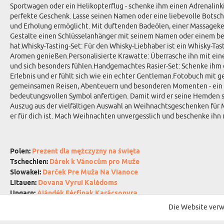
Sportwagen oder ein Helikopterflug - schenke ihm einen Adrenalinkic
perfekte Geschenk. Lasse seinen Namen oder eine liebevolle Botschaf
und Erholung ermöglicht. Mit duftenden Badeölen, einer Massageker
Gestalte einen Schlüsselanhänger mit seinem Namen oder einem bede
hat.Whisky-Tasting-Set: Für den Whisky-Liebhaber ist ein Whisky-T
Aromen genießen.Personalisierte Krawatte: Überrasche ihn mit eine
und sich besonders fühlen.Handgemachtes Rasier-Set: Schenke ihm 
Erlebnis und er fühlt sich wie ein echter Gentleman.Fotobuch mit 
gemeinsamen Reisen, Abenteuern und besonderen Momenten - ein Ge
bedeutungsvollen Symbol anfertigen. Damit wird er seine Hemden st
Auszug aus der vielfältigen Auswahl an Weihnachtsgeschenken für M
er für dich ist. Mach Weihnachten unvergesslich und beschenke ihn 
Polen:
Prezent dla mężczyzny na święta
Tschechien:
Dárek k Vánocům pro Muže
Slowakei:
Darček Pre Muža Na Vianoce
Litauen:
Dovana Vyrui Kalėdoms
Ungarn:
Ajándék Férfinak Karácsonyra
Niederlande:
Cadeau voor Kerst Voor Man
Die Website verw
Rumänien:
Cadou De Crăciun Pentru Bărbați