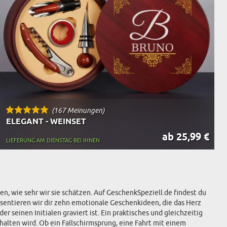
(167 Meinungen)
ELEGANT - WEINSET
ab 25,99 €
LIEFERUNG AM DIENSTAG BEI IHNEN
n, wie sehr wir sie schätzen. Auf GeschenkSpeziell.de findest du
räsentieren wir dir zehn emotionale Geschenkideen, die das Herz
 seinen Initialen graviert ist. Ein praktisches und gleichzeitig
ehalten wird. Ob ein Fallschirmsprung, eine Fahrt mit einem