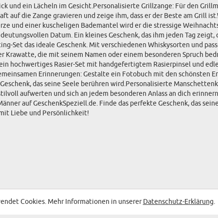
k und ein Lächeln im Gesicht.Personalisierte Grillzange: Für den Grillm
t auf die Zange gravieren und zeige ihm, dass er der Beste am Grill is
ze und einer kuscheligen Bademantel wird er die stressige Weihnachts
utungsvollen Datum. Ein kleines Geschenk, das ihm jeden Tag zeigt, d
asting-Set das ideale Geschenk. Mit verschiedenen Whiskysorten und p
r Krawatte, die mit seinem Namen oder einem besonderen Spruch bedruck
ein hochwertiges Rasier-Set mit handgefertigtem Rasierpinsel und edl
gemeinsamen Erinnerungen: Gestalte ein Fotobuch mit den schönsten Eri
schenk, das seine Seele berühren wird.Personalisierte Manschettenkn
ilvoll aufwerten und sich an jedem besonderen Anlass an dich erinner
änner auf GeschenkSpeziell.de. Finde das perfekte Geschenk, das seinen
mit Liebe und Persönlichkeit!
endet Cookies. Mehr Informationen in unserer
Datenschutz-Erklärung
.