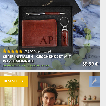
(1375 Meinungen)
SERIF INITIALEN - GESCHENKSET MIT
PORTEMONNAIE
39,99 €
LIEFERUNG AM MITTWOCH BEI IHNEN
BESTSELLER