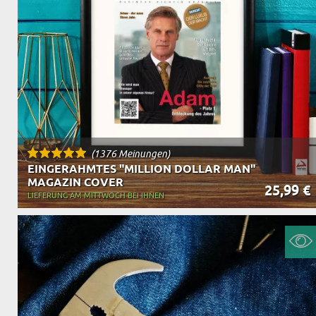
(1376 Meinungen)
EINGERAHMTES "MILLION DOLLAR MAN"
MAGAZIN COVER
25,99 €
LIEFERUNG AM MITTWOCH BEI IHNEN