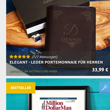
OPA
A
GESCHENKE FÜR
SCHWIEGERELTE
(727 Meinungen)
ELEGANT - LEDER PORTEMONNAIE FÜR HERREN
33,99 €
LIEFERUNG AM MITTWOCH BEI IHNEN
BESTSELLER