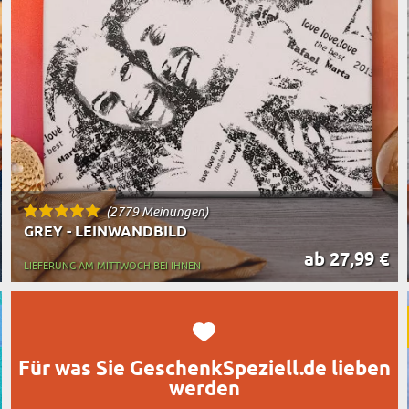
TASSEN
BESTSELLER
RT DES GESCHENKS
RN
(2779 Meinungen)
GREY - LEINWANDBILD
ab 27,99 €
LIEFERUNG AM MITTWOCH BEI IHNEN
Für was Sie GeschenkSpeziell.de lieben
werden