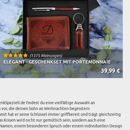
(1375 Meinungen)
ELEGANT - GESCHENKSET MIT PORTEMONNAIE
39,99 €
LIEFERUNG AM MITTWOCH BEI IHNEN
kSpeziell.de findest du eine vielfältige Auswahl an
en vor, die deinen Sohn an Weihnachten begeistern
t hat er seine Schlüssel immer griffbereit und trägt gleichzeitig
s Kissen wird nicht nur gemütlich sein, sondern auch eine
m Namen, einem besonderen Spruch oder einem individuellen Design