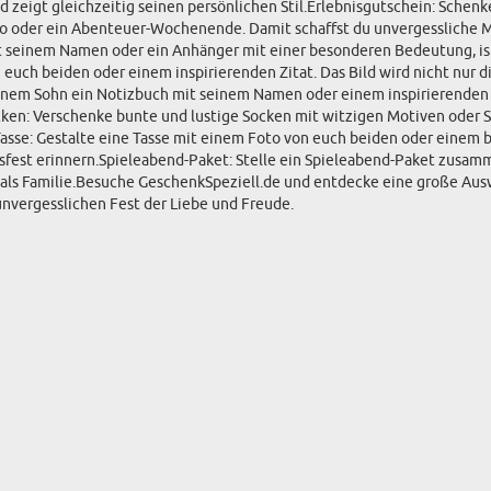
 und zeigt gleichzeitig seinen persönlichen Stil.Erlebnisgutschein: Sch
Kino oder ein Abenteuer-Wochenende. Damit schaffst du unvergessliche
t seinem Namen oder ein Anhänger mit einer besonderen Bedeutung, ist 
 euch beiden oder einem inspirierenden Zitat. Das Bild wird nicht nur
einem Sohn ein Notizbuch mit seinem Namen oder einem inspirierenden 
cken: Verschenke bunte und lustige Socken mit witzigen Motiven oder S
Tasse: Gestalte eine Tasse mit einem Foto von euch beiden oder einem 
tsfest erinnern.Spieleabend-Paket: Stelle ein Spieleabend-Paket zusam
t als Familie.Besuche GeschenkSpeziell.de und entdecke eine große Au
unvergesslichen Fest der Liebe und Freude.