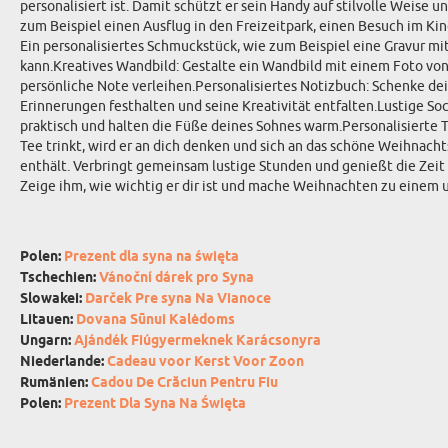
personalisiert ist. Damit schützt er sein Handy auf stilvolle Weise
zum Beispiel einen Ausflug in den Freizeitpark, einen Besuch im 
Ein personalisiertes Schmuckstück, wie zum Beispiel eine Gravur mi
kann.Kreatives Wandbild: Gestalte ein Wandbild mit einem Foto von
persönliche Note verleihen.Personalisiertes Notizbuch: Schenke d
Erinnerungen festhalten und seine Kreativität entfalten.Lustige So
praktisch und halten die Füße deines Sohnes warm.Personalisierte 
Tee trinkt, wird er an dich denken und sich an das schöne Weihnach
enthält. Verbringt gemeinsam lustige Stunden und genießt die Zei
Zeige ihm, wie wichtig er dir ist und mache Weihnachten zu einem 
Polen:
Prezent dla syna na święta
Tschechien:
Vánoční dárek pro Syna
Slowakei:
Darček Pre syna Na Vianoce
Litauen:
Dovana Sūnui Kalėdoms
Ungarn:
Ajándék Fiúgyermeknek Karácsonyra
Niederlande:
Cadeau voor Kerst Voor Zoon
Rumänien:
Cadou De Crăciun Pentru Fiu
Polen:
Prezent Dla Syna Na Święta