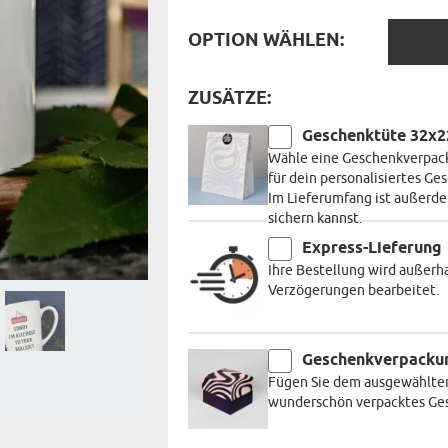
TASSE MIT UNTERSETZER
OPTIO
RT DES GESCHENKS
OPTION WÄHLEN:
RN
WÄHLE
ZUSÄTZE:
Geschenktüte 32x
Wähle eine Geschenkverpack
für dein personalisiertes G
Im Lieferumfang ist außerde
sichern kannst.
Express-Lieferung
Ihre Bestellung wird außerh
Verzögerungen bearbeitet.
Geschenkverpacku
Fügen Sie dem ausgewählten
wunderschön verpacktes Gesc