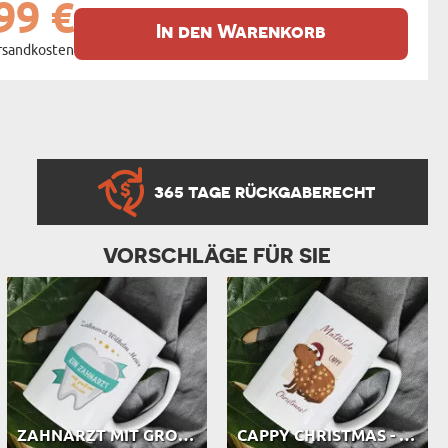
99 €
In den Warenkorb
ersandkosten
365 TAGE RÜCKGABERECHT
VORSCHLÄGE FÜR SIE
ZAHNARZT MIT GROSSEM HERZEN - PERSON...
CAPPY CHRISTMAS - PERSONALISIERTE T...