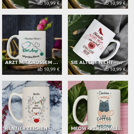
ab 10,99 €
ab 10,99 €
ARZT MIT GROSSEM HERZEN - PERSONALIS...
SIE ALTERT NICHT - PERSONALISIERTE ...
ab 10,99 €
ab 10,99 €
RENTIER ZEICHEN - PERSONALISIERTE T...
MEOW - PERSONALISIERTE TASSE