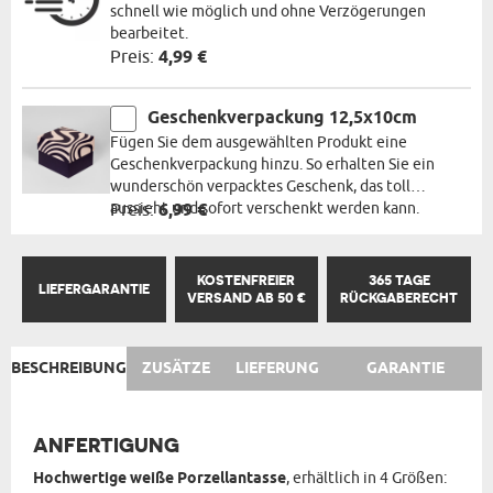
schnell wie möglich und ohne Verzögerungen
bearbeitet.
Preis:
4,99 €
Geschenkverpackung 12,5x10cm
Fügen Sie dem ausgewählten Produkt eine
Geschenkverpackung hinzu. So erhalten Sie ein
wunderschön verpacktes Geschenk, das toll
aussieht und sofort verschenkt werden kann.
Preis:
6,99 €
KOSTENFREIER
365 TAGE
LIEFERGARANTIE
VERSAND AB 50 €
RÜCKGABERECHT
BESCHREIBUNG
ZUSÄTZE
LIEFERUNG
GARANTIE
ANFERTIGUNG
Hochwertige weiße Porzellantasse
, erhältlich in 4 Größen: