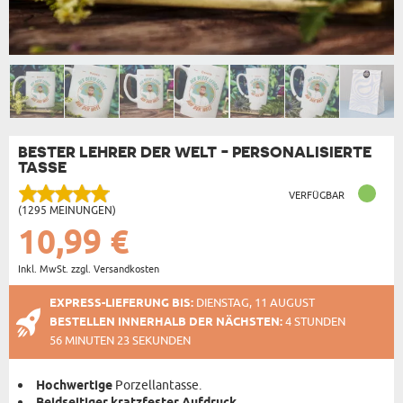
BESTER LEHRER DER WELT - PERSONALISIERTE
TASSE
VERFÜGBAR
(1295 MEINUNGEN)
10,99 €
Inkl. MwSt. zzgl. Versandkosten
EXPRESS-LIEFERUNG BIS:
DIENSTAG, 11 AUGUST
BESTELLEN INNERHALB DER NÄCHSTEN:
4 STUNDEN
56 MINUTEN 23 SEKUNDEN
Hochwertige
Porzellantasse.
.