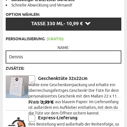
Beidseitiger kratzfester Aufdruck
Schnelle Abwicklung und Versand!
OPTION WÄHLEN:
OPTION
TASSE 330 ML
- 10,99 €
WÄHLEN:
PERSONALISIERUNG
(GRATIS):
NAME:
ZUSÄTZE:
Geschenktüte 32x22cm
Wähle eine Geschenkverpackung und erhalte ein
überreichungsfertiges Geschenk! Die Tüte für dein
personalisiertes Geschenk mit den Maßen 22 x 11 x
32 cm besteht aus blauem Papier. Im Lieferumfang
Preis:
3,99 €
ist außerdem ein Aufkleber enthalten, mit dem du
die Tüte vor dem Öffnen sichern kannst.
Express-Lieferung
Ihre Bestellung wird außerhalb der Reihenfolge, so