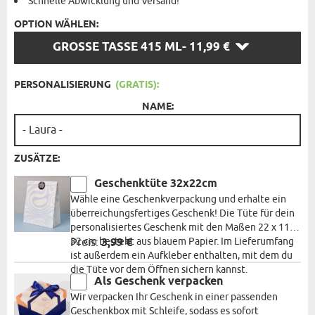
Schnelle Abwicklung und Versand!
OPTION WÄHLEN:
OPTION
GROSSE TASSE 415 ML
- 11,99 €
WÄHLEN:
PERSONALISIERUNG
(GRATIS):
NAME:
ZUSÄTZE:
Geschenktüte 32x22cm
Wähle eine Geschenkverpackung und erhalte ein
überreichungsfertiges Geschenk! Die Tüte für dein
personalisiertes Geschenk mit den Maßen 22 x 11 x
32 cm besteht aus blauem Papier. Im Lieferumfang
Preis:
3,99 €
ist außerdem ein Aufkleber enthalten, mit dem du
die Tüte vor dem Öffnen sichern kannst.
Als Geschenk verpacken
Wir verpacken Ihr Geschenk in einer passenden
Geschenkbox mit Schleife, sodass es sofort