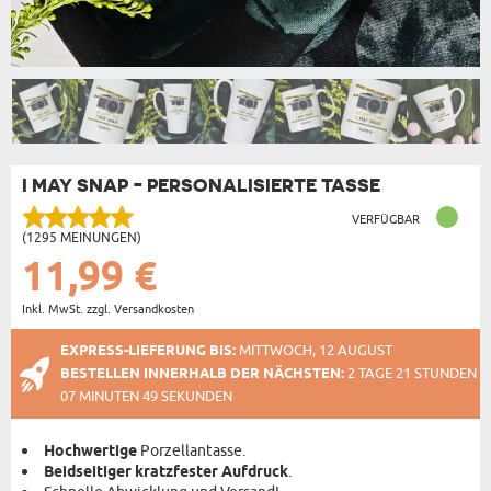
I MAY SNAP - PERSONALISIERTE TASSE
VERFÜGBAR
(1295 MEINUNGEN)
11,99 €
Inkl. MwSt. zzgl. Versandkosten
EXPRESS-LIEFERUNG BIS:
MITTWOCH, 12 AUGUST
BESTELLEN INNERHALB DER NÄCHSTEN:
2 TAGE 21 STUNDEN
07 MINUTEN 48 SEKUNDEN
Hochwertige
Porzellantasse.
Beidseitiger kratzfester Aufdruck
.