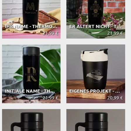
IHR NAME - THERMOBECHER
ER ALTERT NICHT - THERMOBECHER
21,99 €
21,99 €
INITIALE NAME - THERMOBECHER
EIGENES PROJEKT - THERMOBECHER 360 ML
21,99 €
20,99 €