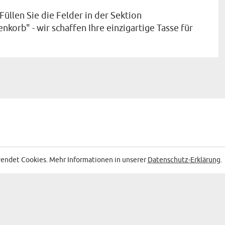
Füllen Sie die Felder in der Sektion
nkorb" - wir schaffen Ihre einzigartige Tasse für
ESER KATEGORIE:
endet Cookies. Mehr Informationen in unserer
Datenschutz-Erklärung
.
relativ schnell bei mir an
Pünktl
Thorsten
16.12.2025
13:00:00
4 fotos - Zaubertasse