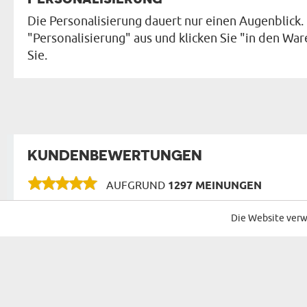
Die Personalisierung dauert nur einen Augenblick. 
"Personalisierung" aus und klicken Sie "in den Ware
Sie.
KUNDENBEWERTUNGEN
AUFGRUND
1297 MEINUNGEN
BEWERTUNGEN FÜR ANDERE PRODUKTE IN DI
Die Website verw
Super verpackt. Sendung kam auch 
Sybille
27.12.2025
05:13:00