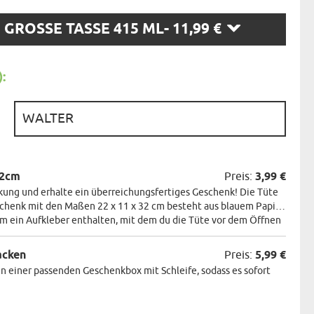
N
GROSSE TASSE 415 ML
- 11,99 €
N:
:
:
22cm
Preis:
3,99 €
ung und erhalte ein überreichungsfertiges Geschenk! Die Tüte
eschenk mit den Maßen 22 x 11 x 32 cm besteht aus blauem Papier.
m ein Aufkleber enthalten, mit dem du die Tüte vor dem Öffnen
acken
Preis:
5,99 €
n einer passenden Geschenkbox mit Schleife, sodass es sofort