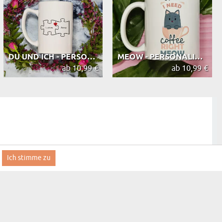
DU UND ICH - PERSONALISIERTE TASSE
MEOW - PERSONALISIERTE TASSE
ab 10,99 €
ab 10,99 €
Ich stimme zu
iche Lieferung u perfekte Ausführung. Danke!
Arzt mit großem Herzen - personalisi...