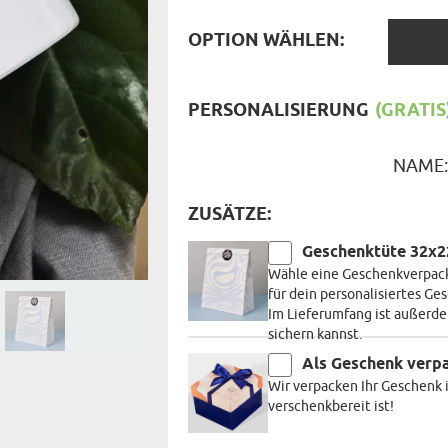
TASSE MIT UNTERSETZER
OPTIO
RT DES GESCHENKS
OPTION WÄHLEN:
RN
WÄHLE
PERSONALISIERUNG
(GRATIS)
NAME
ZUSÄTZE:
Geschenktüte 32x
Wähle eine Geschenkverpack
für dein personalisiertes G
Im Lieferumfang ist außerde
sichern kannst.
Als Geschenk verp
Wir verpacken Ihr Geschenk i
verschenkbereit ist!