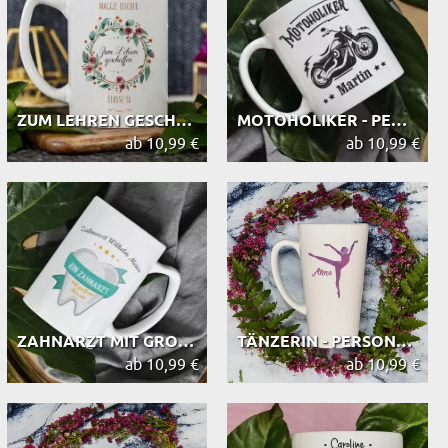
ZUM LEHREN GESCHAFFEN - PERSONALISI...
MOTOHOLIKER - PERSONALISIERTE TASSE
ab 10,99 €
ab 10,99 €
ZAHNARZT MIT GROSSEM HERZEN - PERSON...
TÄNZERIN - PERSONALISIERTE TASSE
ab 10,99 €
ab 10,99 €